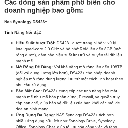
Các dòng sản phẩm phổ biến cho
doanh nghiệp bao gồm:
Nas Synology DS423+
Tính Năng Nổi Bật:
Hiệu Suất Vượt Trội:
DS423+ được trang bị bộ vi xử lý
Intel quad-core 2.0 GHz và bộ nhớ RAM lên đến 8GB (mở
rộng được), đảm bảo hiệu suất lưu trữ và truyền tải dữ liệu
mạnh mẽ.
Mở Rộng Dễ Dàng:
Với khả năng mở rộng lên đến 108TB
(đối với dung lượng lớn hơn), DS423+ cho phép doanh
nghiệp mở rộng dung lượng lưu trữ một cách linh hoạt theo
nhu cầu sử dụng.
Bảo Mật Cao:
DS423+ cung cấp các tính năng bảo mật
mạnh mẽ như mã hóa phần cứng, Firewall, và quyền truy
cập hạn chế, giúp bảo vệ dữ liệu của bạn khỏi các mối đe
dọa an ninh mạng.
Ứng Dụng Đa Dạng:
NAS Synology DS423+ tích hợp
nhiều ứng dụng hữu ích như Synology Drive, Synology
Office, Synology Chat, giúp tối ưu hóa công việc và tăng