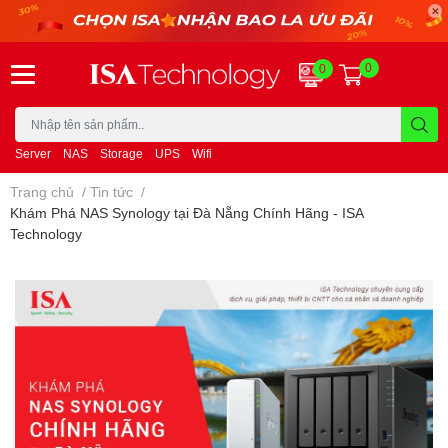
0
0
Server
NAS
Storage
UPS
Wifi
Trang chủ
/
Tin tức
/
Khám Phá NAS Synology tại Đà Nẵng Chính Hãng - ISA
Technology