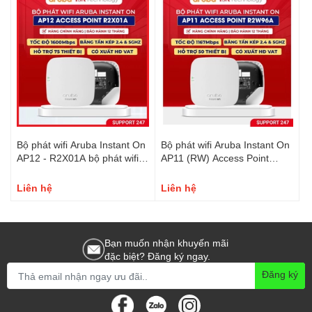
Bộ phát wifi Aruba Instant On
Bộ phát wifi Aruba Instant On
AP12 - R2X01A bộ phát wifi
AP11 (RW) Access Point
băng tần kép chuẩn AC tốc
R2W96A băng tân kép chuẩn
độ 1600Mbsp chịu tải 75 user
AC 1167Mbps
Liên hệ
Liên hệ
Bạn muốn nhận khuyến mãi
đặc biệt? Đăng ký ngay.
Đăng ký