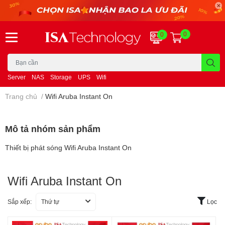
0
0
Server
NAS
Storage
UPS
Wifi
Trang chủ
/
Wifi Aruba Instant On
Mô tả nhóm sản phẩm
Thiết bị phát sóng Wifi Aruba Instant On
Wifi Aruba Instant On
Sắp xếp:
Thứ tự
Lọc