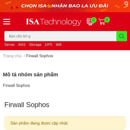
0
0
Server
NAS
Storage
UPS
Wifi
Trang chủ
/
Firwall Sophos
Mô tả nhóm sản phẩm
Firwall Sophos
Firwall Sophos
Sản phẩm đang được cập nhật.