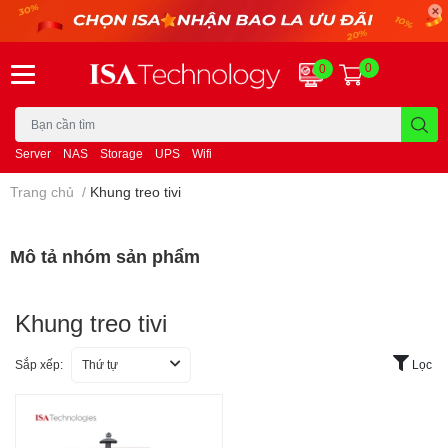
0
0
Server
NAS
Storage
UPS
Wifi
Trang chủ
/
Khung treo tivi
Mô tả nhóm sản phẩm
Khung treo tivi
Sắp xếp:
Thứ tự
Lọc