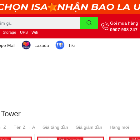
Gọi mua hàng
0907 968 247
Storage
UPS
Wifi
pe Mall
Lazada
Tiki
 Tower
→ Z
Tên Z → A
Giá tăng dần
Giá giảm dần
Hàng mới