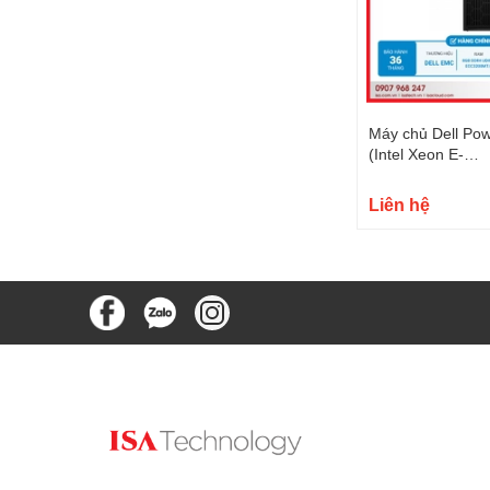
Máy chủ Dell Po
(Intel Xeon E-
2324G/3.10GHz/
300W/ Tower 4U)
Liên hệ