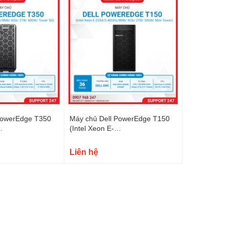
PowerEdge T350
Máy chủ Dell PowerEdge T150
(Intel Xeon E-
z/8Mb/ 8Gb/ 2TB/
2334/3.40GHz/8Mb/ 8Gb/ 2TB/
U)
300W/ Mini Tower)
Liên hệ