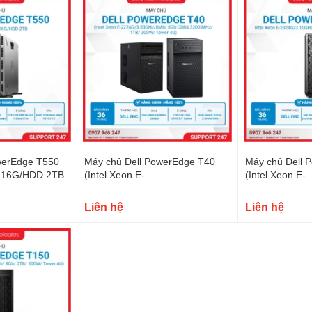
owerEdge T550
Máy chủ Dell PowerEdge T40
Máy chủ Dell 
m 16G/HDD 2TB
(Intel Xeon E-
(Intel Xeon E-
2224G/3.50GHz/8Mb/ 8Gb
2324G/3.10GH
DDR4 3200 MHz/ 1TB/ 300W/
600W/ Tower 5
Liên hệ
Liên hệ
Tower 4U)