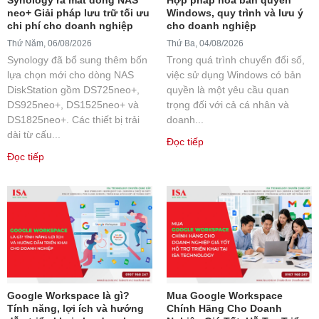
neo+ Giải pháp lưu trữ tối ưu
Windows, quy trình và lưu ý
chi phí cho doanh nghiệp
cho doanh nghiệp
Thứ Năm, 06/08/2026
Thứ Ba, 04/08/2026
Synology đã bổ sung thêm bốn
Trong quá trình chuyển đổi số,
lựa chọn mới cho dòng NAS
việc sử dụng Windows có bản
DiskStation gồm DS725neo+,
quyền là một yêu cầu quan
DS925neo+, DS1525neo+ và
trọng đối với cả cá nhân và
DS1825neo+. Các thiết bị trải
doanh...
dài từ cấu...
Đọc tiếp
Đọc tiếp
Google Workspace là gì?
Mua Google Workspace
Tính năng, lợi ích và hướng
Chính Hãng Cho Doanh