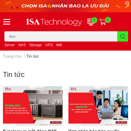
0
0
Server
NAS
Storage
UPS
Wifi
Trang chủ
/
Tin tức
Tin tức
Synology ra mắt dòng NAS
Hợp pháp hóa bản quyền