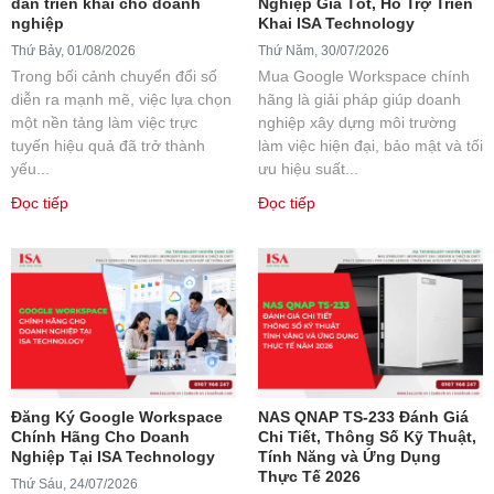
dẫn triển khai cho doanh
Nghiệp Giá Tốt, Hỗ Trợ Triển
nghiệp
Khai ISA Technology
Thứ Bảy, 01/08/2026
Thứ Năm, 30/07/2026
Trong bối cảnh chuyển đổi số
Mua Google Workspace chính
diễn ra mạnh mẽ, việc lựa chọn
hãng là giải pháp giúp doanh
một nền tảng làm việc trực
nghiệp xây dựng môi trường
tuyến hiệu quả đã trở thành
làm việc hiện đại, bảo mật và tối
yếu...
ưu hiệu suất...
Đọc tiếp
Đọc tiếp
Đăng Ký Google Workspace
NAS QNAP TS-233 Đánh Giá
Chính Hãng Cho Doanh
Chi Tiết, Thông Số Kỹ Thuật,
Nghiệp Tại ISA Technology
Tính Năng và Ứng Dụng
Thực Tế 2026
Thứ Sáu, 24/07/2026