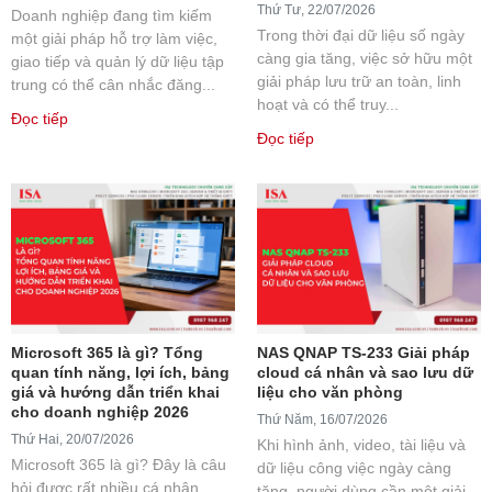
Thứ Tư, 22/07/2026
Doanh nghiệp đang tìm kiếm
Trong thời đại dữ liệu số ngày
một giải pháp hỗ trợ làm việc,
càng gia tăng, việc sở hữu một
giao tiếp và quản lý dữ liệu tập
giải pháp lưu trữ an toàn, linh
trung có thể cân nhắc đăng...
hoạt và có thể truy...
Đọc tiếp
Đọc tiếp
Microsoft 365 là gì? Tổng
NAS QNAP TS-233 Giải pháp
quan tính năng, lợi ích, bảng
cloud cá nhân và sao lưu dữ
giá và hướng dẫn triển khai
liệu cho văn phòng
cho doanh nghiệp 2026
Thứ Năm, 16/07/2026
Thứ Hai, 20/07/2026
Khi hình ảnh, video, tài liệu và
Microsoft 365 là gì? Đây là câu
dữ liệu công việc ngày càng
hỏi được rất nhiều cá nhân,
tăng, người dùng cần một giải