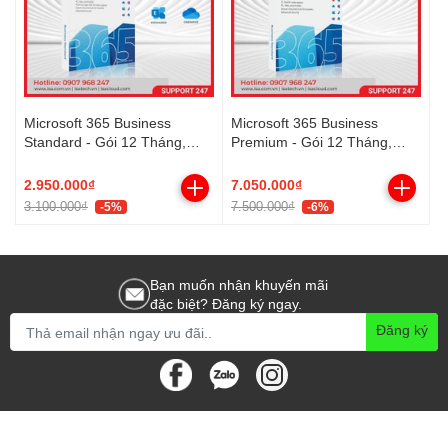
Microsoft 365 Business
Microsoft 365 Business
Standard - Gói 12 Tháng,
Premium - Gói 12 Tháng,
Email Doanh Nghiệp, Lưu Trữ
Ứng Dụng Văn Phòng Đầy
Đám Mây
Đủ, Bảo Mật Cao
2.950.000₫
7.050.000₫
3.100.000₫
7.500.000₫
-5%
-6%
Bạn muốn nhận khuyến mãi
đặc biệt? Đăng ký ngay.
Đăng ký