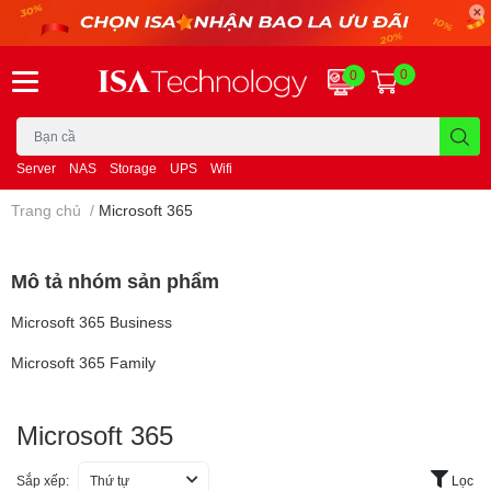
0
0
Server
NAS
Storage
UPS
Wifi
Trang chủ
/
Microsoft 365
Mô tả nhóm sản phẩm
Microsoft 365 Business
Microsoft 365 Family
Microsoft 365
Sắp xếp:
Thứ tự
Lọc