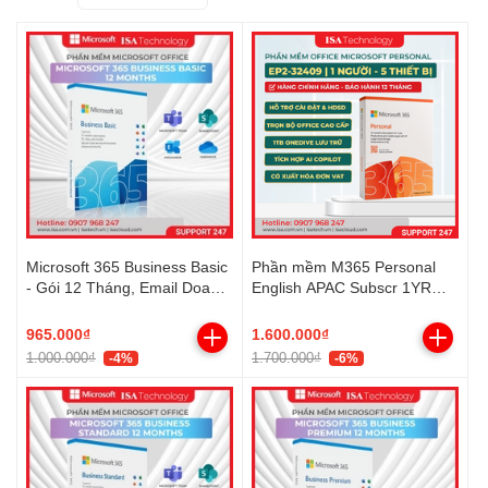
Microsoft 365 Business Basic
Phần mềm M365 Personal
- Gói 12 Tháng, Email Doanh
English APAC Subscr 1YR
Nghiệp, Lưu Trữ Đám Mây
Medialess (EP2-32409)
965.000₫
1.600.000₫
1.000.000₫
1.700.000₫
-4%
-6%