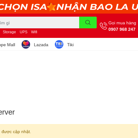
Gọi mua hàng
0907 968 247
Storage
UPS
Wifi
pe Mall
Lazada
Tiki
erver
 được cập nhật.