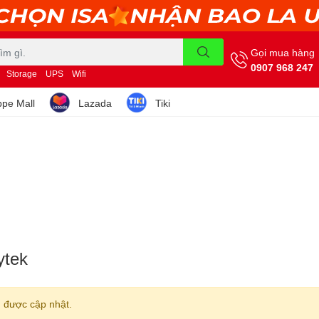
Gọi mua hàng
0907 968 247
Storage
UPS
Wifi
pe Mall
Lazada
Tiki
ytek
 được cập nhật.