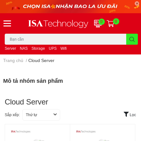
0
0
Server
NAS
Storage
UPS
Wifi
Trang chủ
/
Cloud Server
Mô tả nhóm sản phẩm
Cloud Server
Sắp xếp:
Thứ tự
Lọc