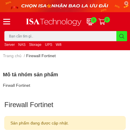
0
0
Server
NAS
Storage
UPS
Wifi
Trang chủ
/
Firewall Fortinet
Mô tả nhóm sản phẩm
Firwall Fortinet
Firewall Fortinet
Sản phẩm đang được cập nhật.