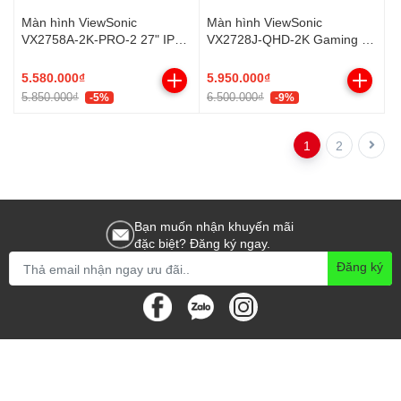
Màn hình ViewSonic
Màn hình ViewSonic
VX2758A-2K-PRO-2 27" IPS
VX2728J-QHD-2K Gaming 27
2K 170Hz
inch, 180Hz, Fast IPS
5.580.000₫
5.950.000₫
5.850.000₫
6.500.000₫
-5%
-9%
1
2
Bạn muốn nhận khuyến mãi
đặc biệt? Đăng ký ngay.
Đăng ký