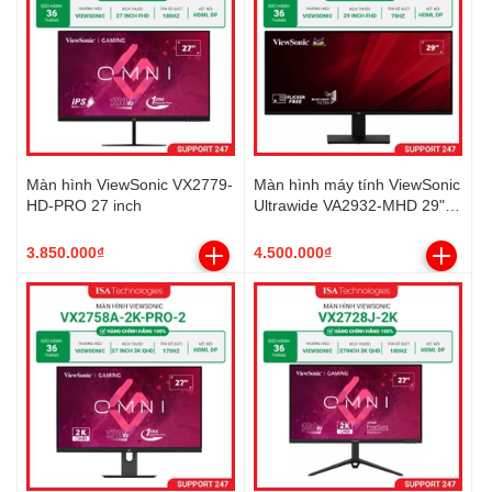
Màn hình ViewSonic VX2779-
Màn hình máy tính ViewSonic
HD-PRO 27 inch
Ultrawide VA2932-MHD 29"
FHD+ IPS 75Hz (HDMI,
Displayport)
3.850.000₫
4.500.000₫