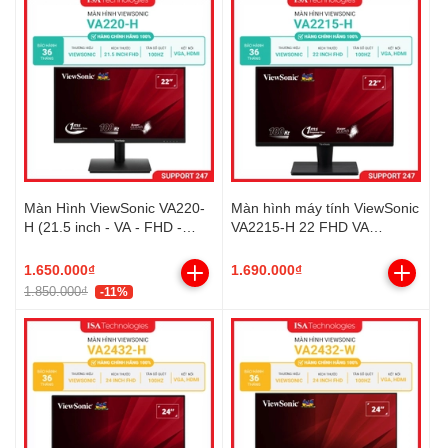
Màn Hình ViewSonic VA220-
Màn hình máy tính ViewSonic
H (21.5 inch - VA - FHD -
VA2215-H 22 FHD VA
100Hz - 1ms)
100Hz(VGA, HDMI)
1.650.000₫
1.690.000₫
1.850.000₫
-11%