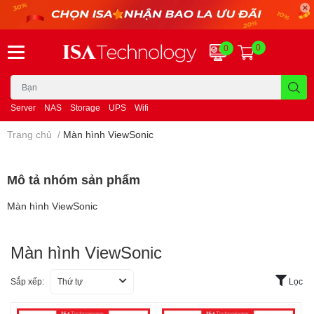
0
0
Server
NAS
Storage
UPS
Wifi
Trang chủ
/
Màn hình ViewSonic
Mô tả nhóm sản phẩm
Màn hình ViewSonic
Màn hình ViewSonic
Sắp xếp:
Thứ tự
Lọc