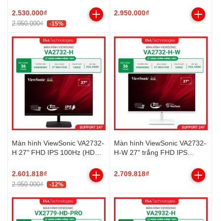
2.530.000₫
2.950.000₫
2.950.000₫
-15%
Màn hình ViewSonic VA2732-
Màn hình ViewSonic VA2732-
H 27" FHD IPS 100Hz (HDMI,
H-W 27" trắng FHD IPS
VGA)
100Hz (HDMI, VGA)
2.601.818₫
2.709.818₫
2.950.000₫
-12%