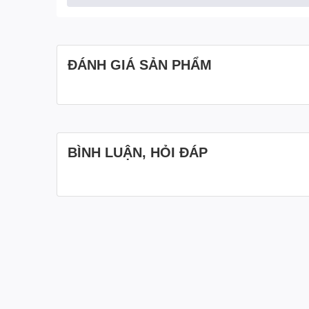
lại trải nghiệm xem đồng đều và chất lượng màu sắc nh
ĐÁNH GIÁ SẢN PHẨM
Độ phân giải Full HD 1080p:
Với độ phân giải Full HD 1920x1080, màn hình cung cấp 
BÌNH LUẬN, HỎI ĐÁP
AMD FreeSync™ mang đến hình ảnh Mượt mà:
Công nghệ AMD FreeSync™ giúp loại bỏ hiện tượng rác
Phản ứng Tức thì: