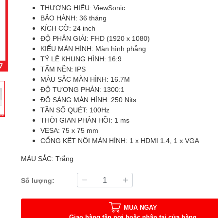
THƯƠNG HIỆU: ViewSonic
BẢO HÀNH: 36 tháng
KÍCH CỠ: 24 inch
ĐỘ PHÂN GIẢI: FHD (1920 x 1080)
KIỂU MÀN HÌNH: Màn hình phẳng
TỶ LỆ KHUNG HÌNH: 16:9
TẤM NỀN: IPS
MÀU SẮC MÀN HÌNH: 16.7M
ĐỘ TƯƠNG PHẢN: 1300:1
ĐỘ SÁNG MÀN HÌNH: 250 Nits
TẦN SỐ QUÉT: 100Hz
THỜI GIAN PHẢN HỒI: 1 ms
VESA: 75 x 75 mm
CỔNG KẾT NỐI MÀN HÌNH: 1 x HDMI 1.4, 1 x VGA
MÀU SẮC: Trắng
Số lượng:
MUA NGAY
Giao hàng tận nơi hoặc nhận tại cửa hàng