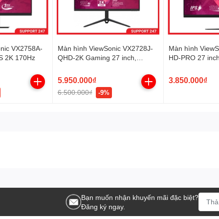
 và tiết kiệm năng lượng, phù hợp với môi trường văn phòng hiện đại.
nic VX2758A-
Màn hình ViewSonic VX2728J-
Màn hình ViewS
S 2K 170Hz
QHD-2K Gaming 27 inch,
HD-PRO 27 inc
180Hz, Fast IPS
5.950.000₫
3.850.000₫
6.500.000₫
-9%
Bạn muốn nhận khuyến mãi đặc biệt?
Đăng ký ngay.