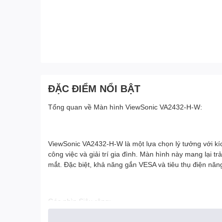
ĐẶC ĐIỂM NỔI BẬT
Tổng quan về Màn hình ViewSonic VA2432-H-W:
ViewSonic VA2432-H-W là một lựa chọn lý tưởng với kí
công việc và giải trí gia đình. Màn hình này mang lạ
mắt. Đặc biệt, khả năng gắn VESA và tiêu thụ điện năng
Góc nhìn Siêu rộng:
Màn hình IPS SuperClear® với góc nhìn rộng 178 độ th