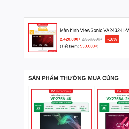
Tốc độ phản hồi nhanh 1ms (MPRT) giúp trải nghiệm hi
Thiết kế không viền cho trải nghiệm xem Sống động:
Màn hình ViewSonic VA2432-H-
Với màn hình không viền 3 cạnh, người dùng có được tr
2.420.000₫
2.950.000₫
-18%
(Tiết kiệm:
530.000₫
)
Chăm sóc Đôi mắt của bạn:
Công nghệ Flicker-Free và tích hợp Low Blue Light giú
SẢN PHẨM THƯỜNG MUA CÙNG
Nhiều tùy chọn Hiển thị Màu sắc:
Các tùy chọn ViewMode bao gồm "Game", "Movie", "Web"
Tiết kiệm năng lượng: