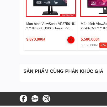
Chế độ Eco Mode giúp giảm thiểu lượng khí thải carbon
Màn hình ViewSonic VP2756-4K
Màn hình ViewSo
27" IPS 2K USBC chuyên đồ
2K-PRO-2 27" IP
hoạ
9.870.000₫
5.580.000₫
5.850.000₫
-5%
SẢN PHẨM CÙNG PHÂN KHÚC GIÁ