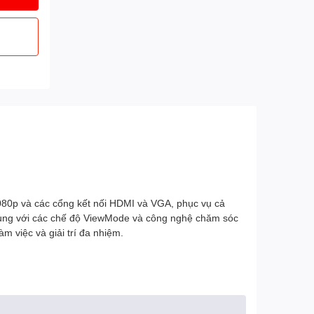
080p và các cổng kết nối HDMI và VGA, phục vụ cả
 cùng với các chế độ ViewMode và công nghệ chăm sóc
m việc và giải trí đa nhiệm.
đổi khi nhìn từ các góc độ khác nhau. Điều này mang