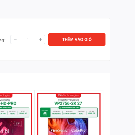
nh xác và nhanh nhạy như chơi game.
p đa màn hình một cách dễ dàng và tinh tế.
ng:
THÊM VÀO GIỎ
 lại trải nghiệm xem thoải mái và an toàn cho mắt.
ầu sử dụng khác nhau.