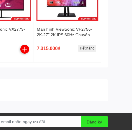
onic VX2779-
Màn hình ViewSonic VP2756-
h
2K-27" 2K IPS 60Hz Chuyên Đồ
Họa ( Displayport. HDMI. Type-
C)
7.315.000₫
Hết hàng
Đăng ký