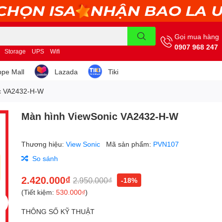
Gọi mua hàng
0907 968 247
Storage
UPS
Wifi
pe Mall
Lazada
Tiki
c VA2432-H-W
Màn hình ViewSonic VA2432-H-W
Thương hiệu:
View Sonic
Mã sản phẩm:
PVN107
So sánh
2.420.000₫
2.950.000₫
-18%
(Tiết kiệm:
530.000₫
)
THÔNG SỐ KỸ THUẬT