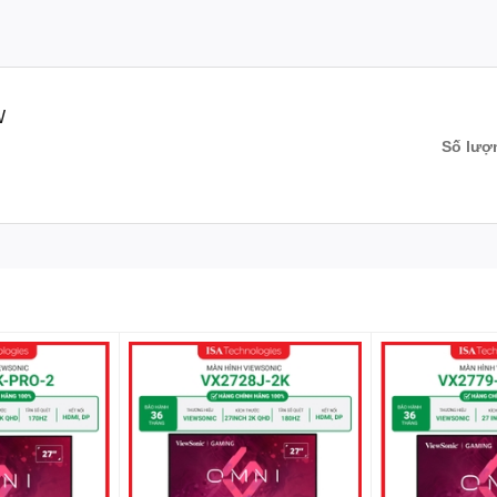
ệu suất mượt mà hơn, đặc biệt là trong các tình huống đòi hỏi sự chí
W
ải nghiệm xem liền mạch và thoải mái hơn, cũng như khả năng thiết lậ
Số lượ
p giảm thiểu hiện tượng nhấp nháy và giảm ánh sáng xanh có hại, mang
, "Text" và "Mono" giúp tối ưu hóa trải nghiệm xem theo từng nhu c