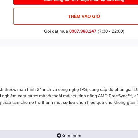
THÊM VÀO GIỎ
Gọi đặt mua
0907.968.247
(7:30 - 22:00)
ch thước màn hình 24 inch và công nghệ IPS, cung cấp độ phân giải 1
i trải nghiệm xem mượt mà và thoải mái với tính năng AMD FreeSync™,
 thấp làm cho nó trở thành một sự lựa chọn hiệu quả cho không gian là
Xem thêm
eo chiều dọc và ngang, giúp đảm bảo chất lượng hình ảnh không thay 