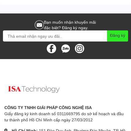
Vượt Qua Giới Hạn:
Bạn muốn nhận khuyến mãi
Màn hình không viền ở ba cạnh cùng với các tính năng tiên tiến
đặc biệt? Đăng ký ngay.
khác như HDMI, DisplayPort và USB 3.2 Gen 1, giúp VP2756-2K
trở thành một lựa chọn hoàn hảo cho các nhu cầu sáng tạo và
Đăng ký
làm việc đa dạng của bạn.
CÔNG TY TNHH GIẢI PHÁP CÔNG NGHỆ ISA
Giấy đăng ký kinh doanh số 0311669795 do sở kế hoạch và đầu
tư thành phố Hồ Chí Minh cấp ngày 27/03/2012
Hồ Chí Minh:
151 Đào Duy Anh, Phường Đức Nhuận, TP. Hồ