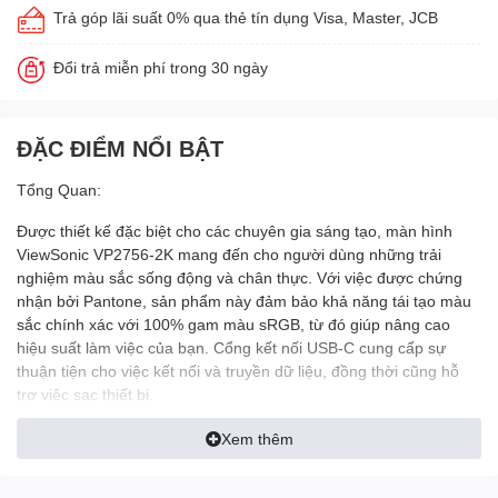
Trả góp lãi suất 0% qua thẻ tín dụng Visa, Master, JCB
Đổi trả miễn phí trong 30 ngày
ĐẶC ĐIỂM NỔI BẬT
Tổng Quan:
Được thiết kế đặc biệt cho các chuyên gia sáng tạo, màn hình
ViewSonic VP2756-2K mang đến cho người dùng những trải
nghiệm màu sắc sống động và chân thực. Với việc được chứng
nhận bởi Pantone, sản phẩm này đảm bảo khả năng tái tạo màu
sắc chính xác với 100% gam màu sRGB, từ đó giúp nâng cao
hiệu suất làm việc của bạn. Cổng kết nối USB-C cung cấp sự
thuận tiện cho việc kết nối và truyền dữ liệu, đồng thời cũng hỗ
trợ việc sạc thiết bị.
Xem thêm
Vượt Qua Giới Hạn Của Sự Sáng Tạo: