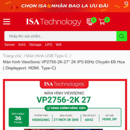
0
0
Server
NAS
Storage
UPS
Wifi
Trang chủ
/
Màn Hình USB Type C
/
Màn hình ViewSonic VP2756-2K-27" 2K IPS 60Hz Chuyên Đồ Họa
( Displayport. HDMI. Type-C)