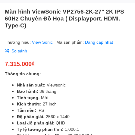
Màn hình ViewSonic VP2756-2K-27" 2K IPS
60Hz Chuyên Đồ Họa ( Displayport. HDMI.
Type-C)
Thương hiệu:
View Sonic
Mã sản phẩm:
Đang cập nhật
So sánh
7.315.000₫
Thông tin chung:
Nhà sản xuất:
Viewsonic
Bảo hành:
36 tháng
Tình trạng:
Mới
Kích thước:
27 inch
Tấm nền:
IPS
Độ phân giải:
2560 x 1440
Loại độ phân giải:
QHD
Tỷ lệ tương phản tĩnh:
1,000:1