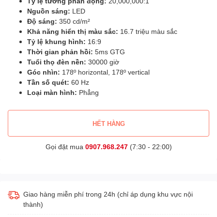
Tỷ lệ tương phản động:
20,000,000:1
Nguồn sáng:
LED
Độ sáng:
350 cd/m²
Khả năng hiển thị màu sắc:
16.7 triệu màu sắc
Tỷ lệ khung hình:
16:9
Thời gian phản hồi:
5ms GTG
Tuổi thọ đèn nền:
30000 giờ
Góc nhìn:
178º horizontal, 178º vertical
Tần số quét:
60 Hz
Loại màn hình:
Phẳng
HẾT HÀNG
Gọi đặt mua
0907.968.247
(7:30 - 22:00)
Giao hàng miễn phí trong 24h (chỉ áp dụng khu vực nội
thành)