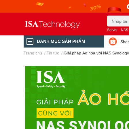
Server
NAS
DANH MỤC SẢN PHẨM
Shop
Trang chủ
/
Tin tức
/
Giải pháp Ảo hóa với NAS Synolo