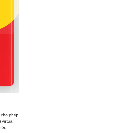
 cho phép
Virtual
mới.