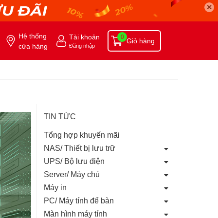
✕
Hệ thống
Tài khoản
0
Giỏ hàng
cửa hàng
Đăng nhập
TIN TỨC
Tổng hợp khuyến mãi
NAS/ Thiết bị lưu trữ
UPS/ Bộ lưu điện
Server/ Máy chủ
Máy in
PC/ Máy tính để bàn
Màn hình máy tính