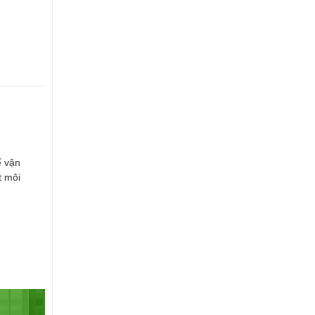
ể vận
t môi