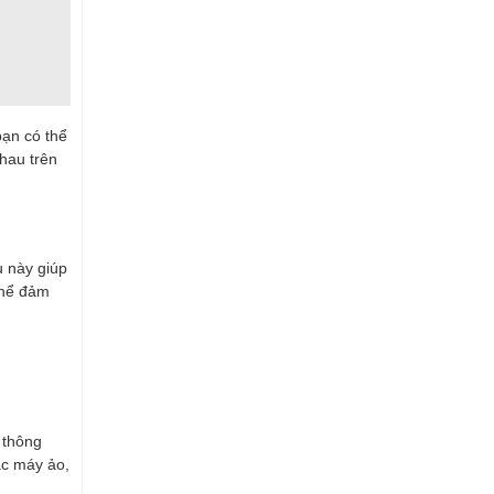
ạn có thể
hau trên
u này giúp
 thể đảm
 thông
ác máy ảo,