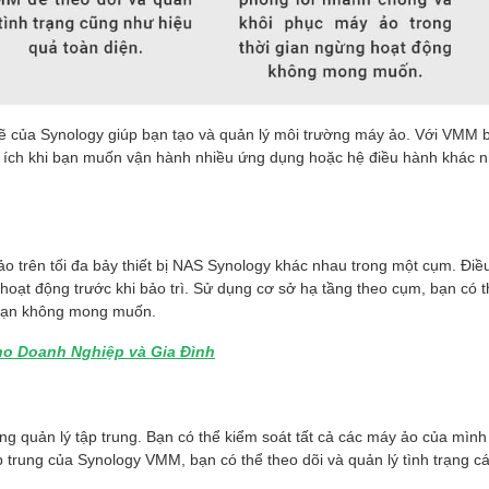
 của Synology giúp bạn tạo và quản lý môi trường máy ảo. Với VMM b
u ích khi bạn muốn vận hành nhiều ứng dụng hoặc hệ điều hành khác n
 trên tối đa bảy thiết bị NAS Synology khác nhau trong một cụm. Điề
g hoạt động trước khi bảo trì. Sử dụng cơ sở hạ tầng theo cụm, bạn có
đoạn không mong muốn.
ho Doanh Nghiệp và Gia Đình
g quản lý tập trung. Bạn có thể kiểm soát tất cả các máy ảo của mình
 trung của Synology VMM, bạn có thể theo dõi và quản lý tình trạng c