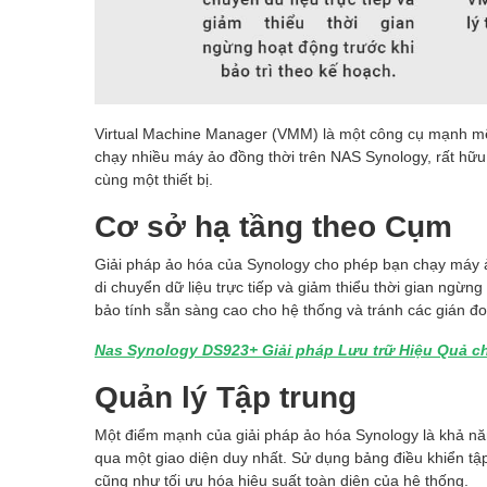
Virtual Machine Manager (VMM) là một công cụ mạnh mẽ
chạy nhiều máy ảo đồng thời trên NAS Synology, rất hữ
cùng một thiết bị.
Cơ sở hạ tầng theo Cụm
Giải pháp ảo hóa của Synology cho phép bạn chạy máy ảo
di chuyển dữ liệu trực tiếp và giảm thiểu thời gian ngừn
bảo tính sẵn sàng cao cho hệ thống và tránh các gián 
Nas Synology DS923+ Giải pháp Lưu trữ Hiệu Quả c
Quản lý Tập trung
Một điểm mạnh của giải pháp ảo hóa Synology là khả năn
qua một giao diện duy nhất. Sử dụng bảng điều khiển tập
cũng như tối ưu hóa hiệu suất toàn diện của hệ thống.