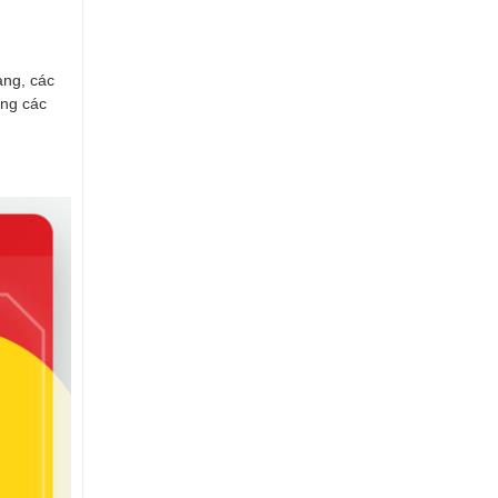
ạng, các
ang các