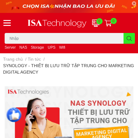
0
0
Server
NAS
Storage
UPS
Wifi
Trang chủ
/
Tin tức
/
SYNOLOGY - THIẾT BỊ LƯU TRỮ TẬP TRUNG CHO MARKETING
DIGITAL AGENCY