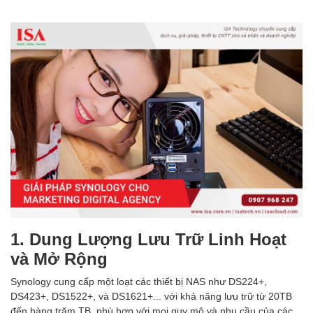
1. Dung Lượng Lưu Trữ Linh Hoạt
và Mở Rộng
Synology cung cấp một loạt các thiết bị NAS như DS224+,
DS423+, DS1522+, và DS1621+... với khả năng lưu trữ từ 20TB
đến hàng trăm TB, phù hợp với mọi quy mô và nhu cầu của các