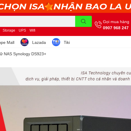
Gọi mua hàng
0907 968 247
Storage
UPS
Wifi
pe Mall
Lazada
Tiki
 trữ NAS Synology DS923+