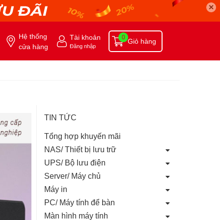
✕
Hệ thống
Tài khoản
0
Giỏ hàng
cửa hàng
Đăng nhập
TIN TỨC
Tổng hợp khuyến mãi
NAS/ Thiết bị lưu trữ
UPS/ Bộ lưu điện
Server/ Máy chủ
Máy in
PC/ Máy tính để bàn
Màn hình máy tính