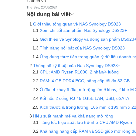
isatech.vn
Thứ Sáu, 23/08/2024
Nội dung bài viết
Giới thiệu tổng quan về NAS Synology DS923+
Xem chi tiết sản phẩm Nas Synology DS923+
Giới thiệu về Synology và dòng sản phẩm DS923
Tính năng nổi bật của NAS Synology DS923+
Ứng dụng thực tiễn trong quản lý dữ liệu doanh n
Thông số kỹ thuật của Nas Synology DS923+
CPU: AMD Ryzen R1600, 2 nhân/4 luồng
RAM: 4 GB DDR4 ECC, nâng cấp tối đa 32 GB
Ổ đĩa: 4 khay ổ đĩa, mở rộng lên 9 khay, 2 khe 
Kết nối: 2 cổng RJ-45 1GbE LAN, USB, eSATA
Kích thước & trọng lượng: 166 mm x 199 mm x 2
Hiệu suất mạnh mẽ và khả năng mở rộng
Tăng tốc hiệu suất lưu trữ nhờ CPU AMD Ryzen
Khả năng nâng cấp RAM và SSD giúp mở rộng dun