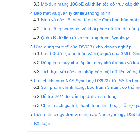
Mô-đun mạng 10GbE cải thiện tốc độ truy cập dữ 
Bảo mật và quản lý dữ liệu thông minh
Btrfs và các hệ thống tệp khác đảm bảo bảo mật v
Tính năng snapshot và khôi phục dữ liệu dễ dàng
Quản lý dữ liệu từ xa với ứng dụng Synology
Ứng dụng thực tế của DS923+ cho doanh nghiệp
Lưu trữ dữ liệu an toàn và hiệu quả cho SMB (S
Dùng làm máy chủ tập tin, máy chủ ảo hóa và lư
Tích hợp với các giải pháp bảo mật dữ liệu và hệ
Lợi ích khi mua NAS Synology DS923+ từ ISA Techno
Sản phẩm chính hãng, bảo hành 3 năm, có thể 
Hỗ trợ 24/7, tư vấn lắp đặt và sử dụng
Chính sách giá tốt, thanh toán linh hoạt, hỗ trợ qu
ISA Technology đơn vị cung cấp Nas Synology DS92
Kết luận