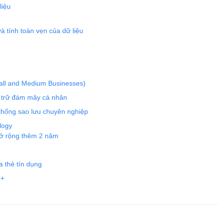
liệu
à tính toàn vẹn của dữ liệu
mall and Medium Businesses)
u trữ đám mây cá nhân
 thống sao lưu chuyên nghiệp
logy
mở rộng thêm 2 năm
a thẻ tín dụng
3+