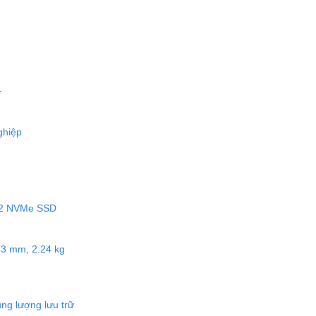
+
ghiệp
M.2 NVMe SSD
23 mm, 2.24 kg
g lượng lưu trữ