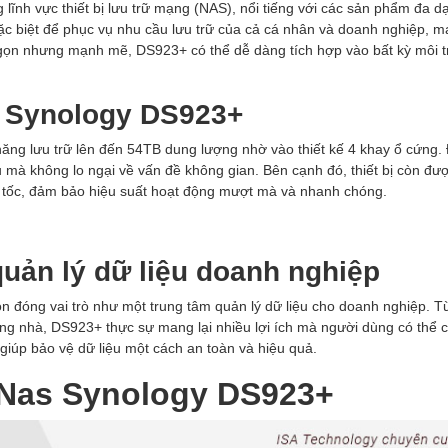
lĩnh vực thiết bị lưu trữ mạng (NAS), nổi tiếng với các sản phẩm đa d
 biệt để phục vụ nhu cầu lưu trữ của cả cá nhân và doanh nghiệp, ma
hỏ gọn nhưng mạnh mẽ, DS923+ có thể dễ dàng tích hợp vào bất kỳ môi 
S Synology DS923+
ăng lưu trữ lên đến 54TB dung lượng nhờ vào thiết kế 4 khay ổ cứng.
u mà không lo ngại về vấn đề không gian. Bên cạnh đó, thiết bị còn đượ
 tốc, đảm bảo hiệu suất hoạt động mượt mà và nhanh chóng.
quản lý dữ liệu doanh nghiệp
òn đóng vai trò như một trung tâm quản lý dữ liệu cho doanh nghiệp. Từ
 trong nhà, DS923+ thực sự mang lại nhiều lợi ích mà người dùng có thể
ày giúp bảo vệ dữ liệu một cách an toàn và hiệu quả.
 Nas Synology DS923+