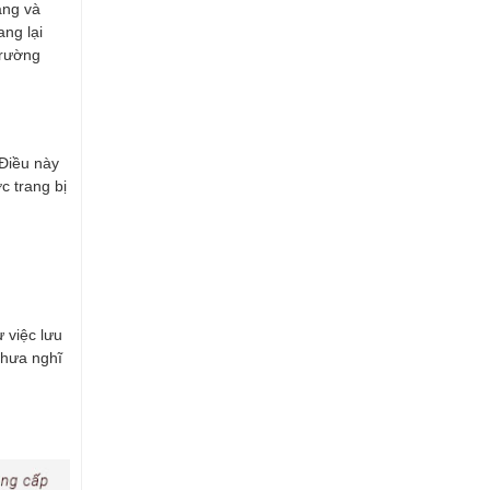
ạng và
ng lại
trường
 Điều này
c trang bị
 việc lưu
 chưa nghĩ