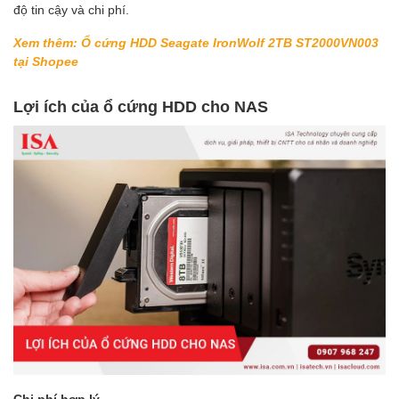
độ tin cậy và chi phí.
Xem thêm: Ổ cứng HDD Seagate IronWolf 2TB ST2000VN003
tại Shopee
Lợi ích của ổ cứng HDD cho NAS
Chi phí hợp lý