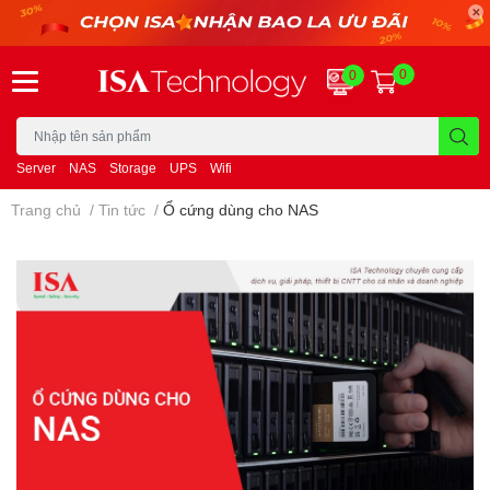
0
0
Server
NAS
Storage
UPS
Wifi
Trang chủ
/
Tin tức
/
Ổ cứng dùng cho NAS