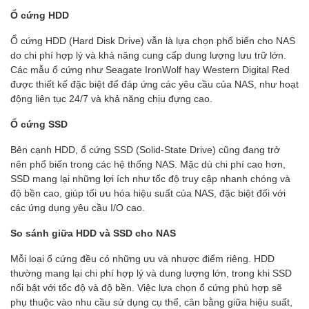
Ổ cứng HDD
Ổ cứng HDD (Hard Disk Drive) vẫn là lựa chọn phổ biến cho NAS
do chi phí hợp lý và khả năng cung cấp dung lượng lưu trữ lớn.
Các mẫu ổ cứng như Seagate IronWolf hay Western Digital Red
được thiết kế đặc biệt để đáp ứng các yêu cầu của NAS, như hoạt
động liên tục 24/7 và khả năng chịu đựng cao.
Ổ cứng SSD
Bên cạnh HDD, ổ cứng SSD (Solid-State Drive) cũng đang trở
nên phổ biến trong các hệ thống NAS. Mặc dù chi phí cao hơn,
SSD mang lại những lợi ích như tốc độ truy cập nhanh chóng và
độ bền cao, giúp tối ưu hóa hiệu suất của NAS, đặc biệt đối với
các ứng dụng yêu cầu I/O cao.
So sánh giữa HDD và SSD cho NAS
Mỗi loại ổ cứng đều có những ưu và nhược điểm riêng. HDD
thường mang lại chi phí hợp lý và dung lượng lớn, trong khi SSD
nổi bật với tốc độ và độ bền. Việc lựa chọn ổ cứng phù hợp sẽ
phụ thuộc vào nhu cầu sử dụng cụ thể, cân bằng giữa hiệu suất,