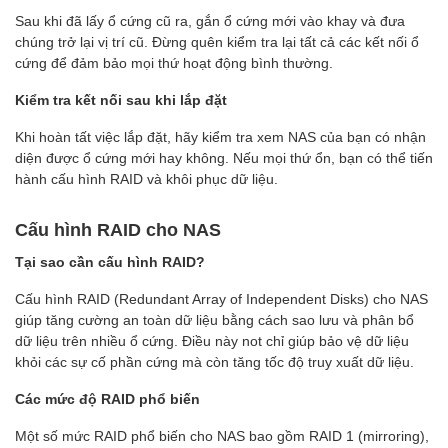
Sau khi đã lấy ổ cứng cũ ra, gắn ổ cứng mới vào khay và đưa
chúng trở lại vị trí cũ. Đừng quên kiểm tra lại tất cả các kết nối ổ
cứng để đảm bảo mọi thứ hoạt động bình thường.
Kiểm tra kết nối sau khi lắp đặt
Khi hoàn tất việc lắp đặt, hãy kiểm tra xem NAS của bạn có nhận
diện được ổ cứng mới hay không. Nếu mọi thứ ổn, bạn có thể tiến
hành cấu hình RAID và khôi phục dữ liệu.
Cấu hình RAID cho NAS
Tại sao cần cấu hình RAID?
Cấu hình RAID (Redundant Array of Independent Disks) cho NAS
giúp tăng cường an toàn dữ liệu bằng cách sao lưu và phân bổ
dữ liệu trên nhiều ổ cứng. Điều này not chỉ giúp bảo vệ dữ liệu
khỏi các sự cố phần cứng mà còn tăng tốc độ truy xuất dữ liệu.
Các mức độ RAID phổ biến
Một số mức RAID phổ biến cho NAS bao gồm RAID 1 (mirroring),