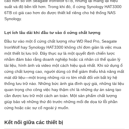
cao hơn so với Seagate IronWolf 6TB, nhưng lại mang lại hiệu
suất và độ bền tốt hơn. Trong khi đó, ổ cứng Synology HAT3300
6TB có giá cao hơn do được thiết kế riêng cho hệ thống NAS
Synology.
Lợi ích lâu dài khi đầu tư vào ổ cứng chất lượng
Đầu tư vào một ổ cứng chất lượng như WD Red Pro, Seagate
IronWolf hay Synology HAT3300 không chỉ đơn giản là việc mua
một thiết bị lưu trữ. Đây thực sự là một quyết định chiến lược
nhằm đảm bảo rằng doanh nghiệp hoặc cá nhân có thể quản lý
tài liệu, hình ảnh và video một cách hiệu quả nhất. Khi sử dụng ổ
cứng chất lượng cao, người dùng có thể giảm thiểu khả năng mất
mát dữ liệu—một trong những rủi ro lớn nhất đối với bất kỳ hệ
thống lưu trữ nào. Những bức ảnh gia đình quý giá, những tài liệu
quan trọng cho công việc hay thậm chí là những dự án sáng tạo
cần được lưu trữ một cách an toàn. Một sản phẩm chất lượng
giúp bảo vệ những thứ đó trước những mối đe dọa từ lỗi phần
cứng hoặc các sự cố ngoài ý muốn.
Kết nối giữa các thiết bị