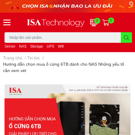
0
0
Server
NAS
Storage
UPS
Wifi
Trang chủ
/
Tin tức
/
Hướng dẫn chọn mua ổ cứng 6TB dành cho NAS Những yếu tố
cần xem xét