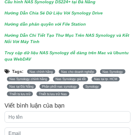
Cấu hình NAS Synology DS224+ tại Đà Nẵng
Hướng Dẫn Chia Sẻ Dữ Liệu Với Synology Drive
Hướng dẫn phân quyền với File Station
Hướng Dẫn Chi Tiết Tạo Thư Mục Trên NAS Synology và Kết
Nối Với Máy Tính
Truy cập dữ liệu NAS Synology dễ dàng trên Mac và Ubuntu
qua WebDAV
Tags:
Nas chính hãng
Nas cho doanh nghiệp
Nas Synology
Nas Synology chính hãng
Nas Synology giá tốt
Nas tại tp. HCM
Nas tại Đà Nẵng
Phân phối nas synology
Synology
Thiết bị lưu trữ
Thiết bị lưu trữ Nas
Viết bình luận của bạn