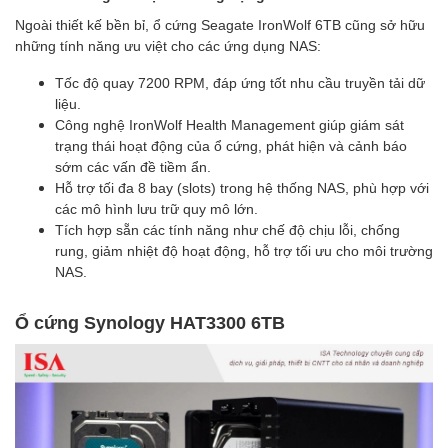
Ngoài thiết kế bền bỉ, ổ cứng Seagate IronWolf 6TB cũng sở hữu
những tính năng ưu việt cho các ứng dụng NAS:
Tốc độ quay 7200 RPM, đáp ứng tốt nhu cầu truyền tải dữ
liệu.
Công nghệ IronWolf Health Management giúp giám sát
trạng thái hoạt động của ổ cứng, phát hiện và cảnh báo
sớm các vấn đề tiềm ẩn.
Hỗ trợ tối đa 8 bay (slots) trong hệ thống NAS, phù hợp với
các mô hình lưu trữ quy mô lớn.
Tích hợp sẵn các tính năng như chế độ chịu lỗi, chống
rung, giảm nhiệt độ hoạt động, hỗ trợ tối ưu cho môi trường
NAS.
Ổ cứng Synology HAT3300 6TB