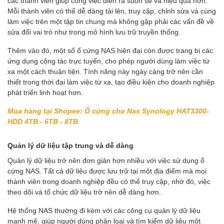
các thành viên giúp công việc diễn ra suôn sẻ và hiệu quả hơn.
Mỗi thành viên có thể dễ dàng tải lên, truy cập, chỉnh sửa và cùng
làm việc trên một tập tin chung mà không gặp phải các vấn đề về
sửa đổi vai trò như trong mô hình lưu trữ truyền thống.
Thêm vào đó, một số ổ cứng NAS hiện đại còn được trang bị các
ứng dụng cộng tác trực tuyến, cho phép người dùng làm việc từ
xa một cách thuận tiện. Tính năng này ngày càng trở nên cần
thiết trong thời đại làm việc từ xa, tạo điều kiện cho doanh nghiệp
phát triển linh hoạt hơn.
Mua hàng tại Shopee: Ổ cứng cho Nas Synology HAT3300-
HDD 4TB - 6TB - 8TB
Quản lý dữ liệu tập trung và dễ dàng
Quản lý dữ liệu trở nên đơn giản hơn nhiều với việc sử dụng ổ
cứng NAS. Tất cả dữ liệu được lưu trữ tại một địa điểm mà mọi
thành viên trong doanh nghiệp đều có thể truy cập, nhờ đó, việc
theo dõi và tổ chức dữ liệu trở nên dễ dàng hơn.
Hệ thống NAS thường đi kèm với các công cụ quản lý dữ liệu
mạnh mẽ, giúp người dùng phân loại và tìm kiếm dữ liệu một