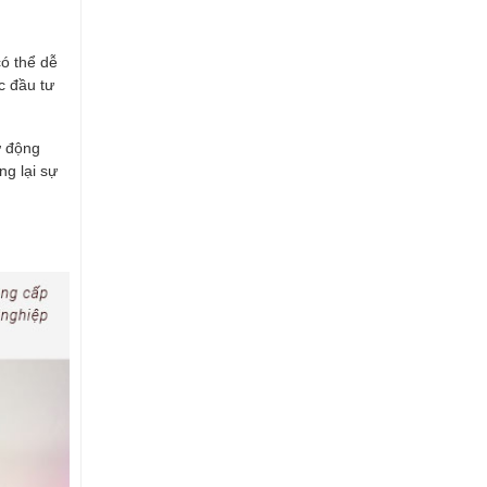
có thể dễ
c đầu tư
ự động
ng lại sự