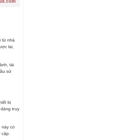
i từ nhà
ợc lại,
ảnh, tài
cầu sử
iết bị
 dàng truy
u này có
 cập.