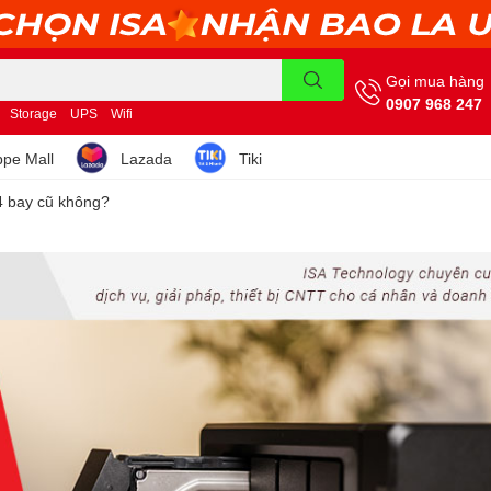
Gọi mua hàng
0907 968 247
Storage
UPS
Wifi
pe Mall
Lazada
Tiki
4 bay cũ không?