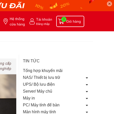
✕
Hệ thống
Tài khoản
0
Giỏ hàng
cửa hàng
Đăng nhập
TIN TỨC
Tổng hợp khuyến mãi
NAS/ Thiết bị lưu trữ
UPS/ Bộ lưu điện
Server/ Máy chủ
Máy in
PC/ Máy tính để bàn
Màn hình máy tính