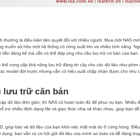
ính thường là điều kiện tiên quyết đối với nhiều người. Mua một NAS mớ
ng muốn sở hữu một hệ thống có công suất lớn và nhiều tính năng. Ngư
n tiền đáng kể mà vẫn có thể đáp ứng nhu cầu lưu trữ cơ bản của bạn.
ó thể cung cấp khả năng lưu trữ đáng tin cậy cho các dữ liệu như phim 
 các model đời trước nhưng vẫn có hiệu suất chấp nhận được cho nhu 
 lưu trữ căn bản
ập dữ liệu đơn giản, thì NAS cũ hoàn toàn đủ để phục vụ bạn. Nhiều th
hỗ trợ nhiều định dạng file và giao thức chia sẻ khác nhau, giúp bạn dễ
, giúp bảo vệ dữ liệu của bạn khỏi việc mất mát do ổ cứng hỏng. Điề
ử dụng, bạn vẫn có cơ hội giữ dữ liệu của mình an toàn và dễ dàng truy