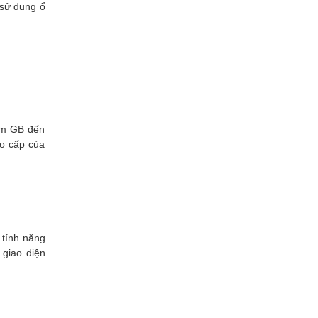
c sử dụng ổ
răm GB đến
ao cấp của
 tính năng
 giao diện