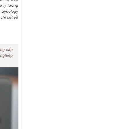
p lý tưởng
, Synology
hi tiết về