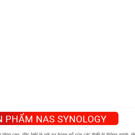
ăng cao, đặc biệt là với sự bùng nổ của các thiết bị thông minh, dị