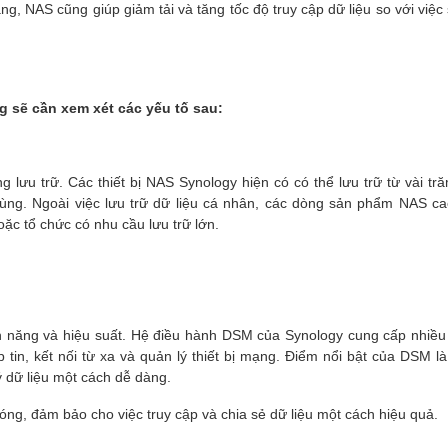
ạng, NAS cũng giúp giảm tải và tăng tốc độ truy cập dữ liệu so với việ
g sẽ cần xem xét các yếu tố sau:
g lưu trữ. Các thiết bị NAS Synology hiện có có thể lưu trữ từ vài t
ùng. Ngoài việc lưu trữ dữ liệu cá nhân, các dòng sản phẩm NAS c
c tổ chức có nhu cầu lưu trữ lớn.
 năng và hiệu suất. Hệ điều hành DSM của Synology cung cấp nhiều
p tin, kết nối từ xa và quản lý thiết bị mạng. Điểm nổi bật của DSM là
ý dữ liệu một cách dễ dàng.
óng, đảm bảo cho việc truy cập và chia sẻ dữ liệu một cách hiệu quả.