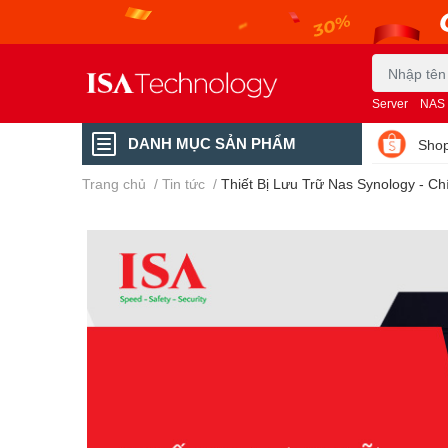
Server
NAS
DANH MỤC SẢN PHẨM
Shop
Trang chủ
/
Tin tức
/
Thiết Bị Lưu Trữ Nas Synology - C