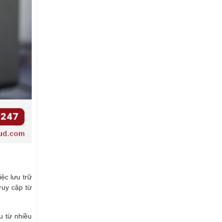
iệc lưu trữ
ruy cập từ
u từ nhiều