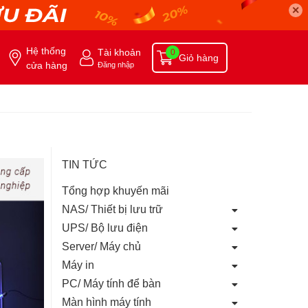
✕
Hệ thống
Tài khoản
0
Giỏ hàng
cửa hàng
Đăng nhập
TIN TỨC
Tổng hợp khuyến mãi
NAS/ Thiết bị lưu trữ
UPS/ Bộ lưu điện
Server/ Máy chủ
Máy in
PC/ Máy tính để bàn
Màn hình máy tính