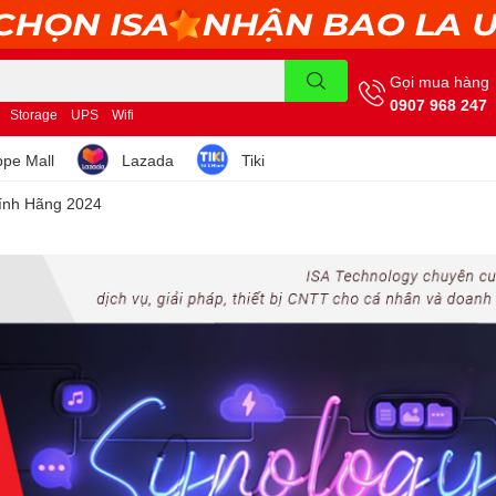
Gọi mua hàng
0907 968 247
Storage
UPS
Wifi
pe Mall
Lazada
Tiki
hính Hãng 2024