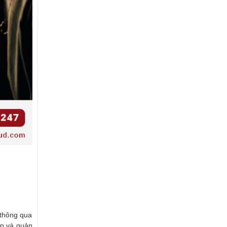
 thông qua
ập và quản