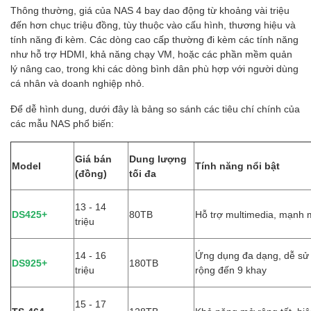
Thông thường, giá của NAS 4 bay dao động từ khoảng vài triệu
đến hơn chục triệu đồng, tùy thuộc vào cấu hình, thương hiệu và
tính năng đi kèm. Các dòng cao cấp thường đi kèm các tính năng
như hỗ trợ HDMI, khả năng chạy VM, hoặc các phần mềm quản
lý nâng cao, trong khi các dòng bình dân phù hợp với người dùng
cá nhân và doanh nghiệp nhỏ.
Để dễ hình dung, dưới đây là bảng so sánh các tiêu chí chính của
các mẫu NAS phổ biến:
Giá bán
Dung lượng
Model
Tính năng nổi bật
(đồng)
tối đa
13 - 14
DS425+
80TB
Hỗ trợ multimedia, mạnh
triệu
14 - 16
Ứng dụng đa dạng, dễ sử
DS925+
180TB
triệu
rộng đến 9 khay
15 - 17