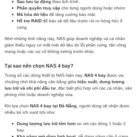
Sao lưu tự động
theo lịch trình.
Phân quyền truy cập
cho từng người dùng hoặc nhóm.
Mã hóa dữ liệu
để tăng cường bảo mật.
Hỗ trợ RAID
để bảo vệ dữ liệu trước rủi ro hỏng hóc ổ
cứng.
Nhờ những tính năng này, NAS giúp doanh nghiệp và cá nhân
giảm thiểu nguy cơ mất mát dữ liệu do lỗi phần cứng, tấn công
mạng hoặc các sự cố không lường trước khác.
Tại sao nên chọn NAS 4 bay?
Trong số các dòng thiết bị NAS hiện nay,
NAS 4 bay
được ưa
chuộng nhờ khả năng cân bằng giữa
hiệu suất, dung lượng
lưu trữ và chi phí đầu tư
, đặc biệt phù hợp với các cá nhân, văn
phòng nhỏ hoặc doanh nghiệp vừa.
Khi lựa chọn
NAS 4 bay tại Đà Nẵng
, người dùng sẽ nhận được
nhiều lợi ích vượt trội như:
Dung lượng lưu trữ lớn hơn
so với các dòng 1 hoặc 2
bay.
Khả năng mở rộng linh hoạt
, dễ dàng nâng cấp ổ cứng