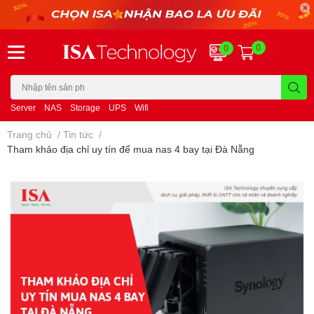
0
0
Server
NAS
Storage
UPS
Wifi
Trang chủ
/
Tin tức
/
Tham khảo địa chỉ uy tín để mua nas 4 bay tại Đà Nẵng