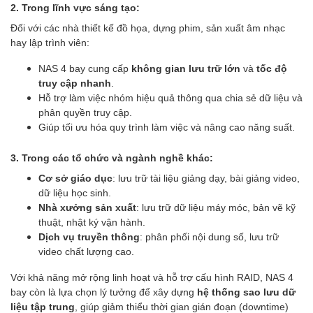
2. Trong lĩnh vực sáng tạo:
Đối với các nhà thiết kế đồ họa, dựng phim, sản xuất âm nhạc
hay lập trình viên:
NAS 4 bay cung cấp
không gian lưu trữ lớn
và
tốc độ
truy cập nhanh
.
Hỗ trợ làm việc nhóm hiệu quả thông qua chia sẻ dữ liệu và
phân quyền truy cập.
Giúp tối ưu hóa quy trình làm việc và nâng cao năng suất.
3. Trong các tổ chức và ngành nghề khác:
Cơ sở giáo dục
: lưu trữ tài liệu giảng dạy, bài giảng video,
dữ liệu học sinh.
Nhà xưởng sản xuất
: lưu trữ dữ liệu máy móc, bản vẽ kỹ
thuật, nhật ký vận hành.
Dịch vụ truyền thông
: phân phối nội dung số, lưu trữ
video chất lượng cao.
Với khả năng mở rộng linh hoạt và hỗ trợ cấu hình RAID, NAS 4
bay còn là lựa chọn lý tưởng để xây dựng
hệ thống sao lưu dữ
liệu tập trung
, giúp giảm thiểu thời gian gián đoạn (downtime)