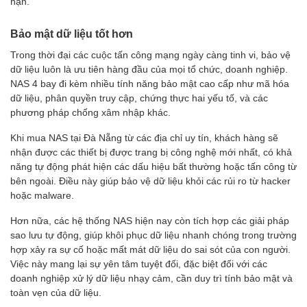
hạn.
Bảo mật dữ liệu tốt hơn
Trong thời đại các cuộc tấn công mạng ngày càng tinh vi, bảo vệ
dữ liệu luôn là ưu tiên hàng đầu của mọi tổ chức, doanh nghiệp.
NAS 4 bay đi kèm nhiều tính năng bảo mật cao cấp như mã hóa
dữ liệu, phân quyền truy cập, chứng thực hai yếu tố, và các
phương pháp chống xâm nhập khác.
Khi mua NAS tại Đà Nẵng từ các địa chỉ uy tín, khách hàng sẽ
nhận được các thiết bị được trang bị công nghệ mới nhất, có khả
năng tự động phát hiện các dấu hiệu bất thường hoặc tấn công từ
bên ngoài. Điều này giúp bảo vệ dữ liệu khỏi các rủi ro từ hacker
hoặc malware.
Hơn nữa, các hệ thống NAS hiện nay còn tích hợp các giải pháp
sao lưu tự động, giúp khôi phục dữ liệu nhanh chóng trong trường
hợp xảy ra sự cố hoặc mất mát dữ liệu do sai sót của con người.
Việc này mang lại sự yên tâm tuyệt đối, đặc biệt đối với các
doanh nghiệp xử lý dữ liệu nhạy cảm, cần duy trì tính bảo mật và
toàn vẹn của dữ liệu.