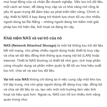
mọi hoạt động của cá nhân lẫn doanh nghiệp. Việc lưu trữ dữ liệu
một cách an toàn, dễ dàng truy cập và có khả năng mở rộng là
yếu tố quan trọng để đảm bảo sự phát triển bền vững. Chính vì
vậy, thiết bị NAS 4 bay đang trở thành lựa chọn tối ưu cho nhiều
người dùng tại Đà Nẵng – những người đang tìm kiếm một giải
pháp lưu trữ hiện đại, linh hoạt và đáng tin cậy.
Khái niệm NAS và vai trò của nó
NAS (Network Attached Storage)
là một hệ thống lưu trữ dữ liệu
kết nối mạng, cho phép nhiều người dùng hoặc thiết bị truy cập
và chia sẻ dữ liệu đồng thời thông qua mạng nội bộ (LAN) hoặc
internet. Thiết bị NAS thường có thiết kế nhỏ gọn, tích hợp phần
cứng chuyên dụng và phần mềm quản lý để tối ưu hóa hiệu suất
lưu trữ, chia sẻ và sao lưu dữ liệu.
Vai trò của NAS
không chỉ dừng lại ở việc cung cấp một kho lưu
trữ tập trung, mà còn giúp người dùng dễ dàng truy cập, đồng bộ
và chia sẻ dữ liệu từ xa, tạo nên một môi trường làm việc linh
hoạt và hiệu quả hơn. Ngoài ra, NAS còn hỗ trợ nhiều tính năng
quan trọng như: