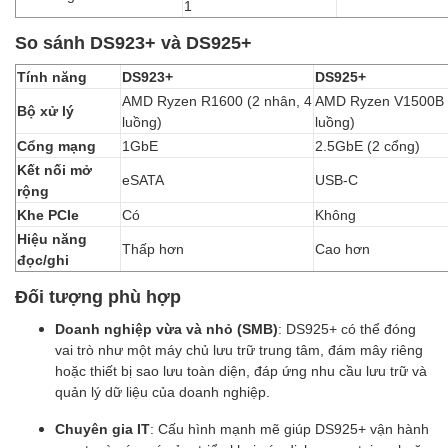
1
So sánh DS923+ và DS925+
Tính năng
DS923+
DS925+
AMD Ryzen R1600 (2 nhân, 4
AMD Ryzen V1500B (
Bộ xử lý
luồng)
luồng)
Cổng mạng
1GbE
2.5GbE (2 cổng)
Kết nối mở
eSATA
USB-C
rộng
Khe PCIe
Có
Không
Hiệu năng
Thấp hơn
Cao hơn
đọc/ghi
Đối tượng phù hợp
Doanh nghiệp vừa và nhỏ (SMB)
: DS925+ có thể đóng
vai trò như một máy chủ lưu trữ trung tâm, đám mây riêng
hoặc thiết bị sao lưu toàn diện, đáp ứng nhu cầu lưu trữ và
quản lý dữ liệu của doanh nghiệp.
Chuyên gia IT
: Cấu hình mạnh mẽ giúp DS925+ vận hành