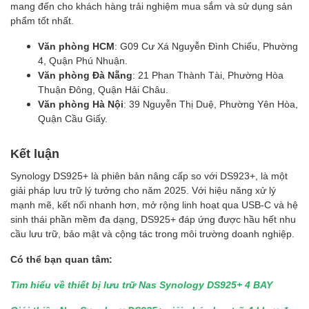
mang đến cho khách hàng trải nghiệm mua sắm và sử dụng sản
phẩm tốt nhất.
Văn phòng HCM
: G09 Cư Xá Nguyễn Đình Chiểu, Phường
4, Quận Phú Nhuận.
Văn phòng Đà Nẵng
: 21 Phan Thành Tài, Phường Hòa
Thuận Đông, Quận Hải Châu.
Văn phòng Hà Nội
: 39 Nguyễn Thị Duệ, Phường Yên Hòa,
Quận Cầu Giấy.
Kết luận
Synology DS925+ là phiên bản nâng cấp so với DS923+, là một
giải pháp lưu trữ lý tưởng cho năm 2025. Với hiệu năng xử lý
mạnh mẽ, kết nối nhanh hơn, mở rộng linh hoạt qua USB-C và hệ
sinh thái phần mềm đa dạng, DS925+ đáp ứng được hầu hết nhu
cầu lưu trữ, bảo mật và cộng tác trong môi trường doanh nghiệp.
Có thể bạn quan tâm:
Tìm hiểu về thiết bị lưu trữ Nas Synology DS925+ 4 BAY