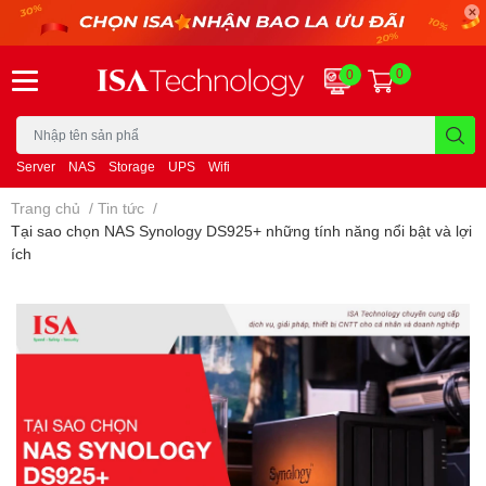
0
0
Server
NAS
Storage
UPS
Wifi
Trang chủ
/
Tin tức
/
Tại sao chọn NAS Synology DS925+ những tính năng nổi bật và lợi
ích