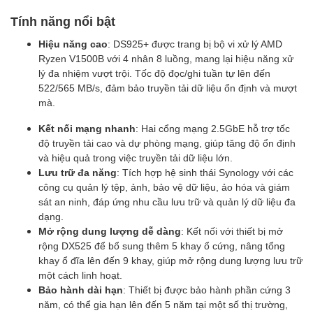
Tính năng nổi bật
Hiệu năng cao
: DS925+ được trang bị bộ vi xử lý AMD
Ryzen V1500B với 4 nhân 8 luồng, mang lại hiệu năng xử
lý đa nhiệm vượt trội. Tốc độ đọc/ghi tuần tự lên đến
522/565 MB/s, đảm bảo truyền tải dữ liệu ổn định và mượt
mà.
Kết nối mạng nhanh
: Hai cổng mạng 2.5GbE hỗ trợ tốc
độ truyền tải cao và dự phòng mạng, giúp tăng độ ổn định
và hiệu quả trong việc truyền tải dữ liệu lớn.
Lưu trữ đa năng
: Tích hợp hệ sinh thái Synology với các
công cụ quản lý tệp, ảnh, bảo vệ dữ liệu, ảo hóa và giám
sát an ninh, đáp ứng nhu cầu lưu trữ và quản lý dữ liệu đa
dạng.
Mở rộng dung lượng dễ dàng
: Kết nối với thiết bị mở
rộng DX525 để bổ sung thêm 5 khay ổ cứng, nâng tổng
khay ổ đĩa lên đến 9 khay, giúp mở rộng dung lượng lưu trữ
một cách linh hoạt.
Bảo hành dài hạn
: Thiết bị được bảo hành phần cứng 3
năm, có thể gia hạn lên đến 5 năm tại một số thị trường,