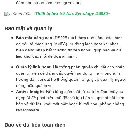
đảm bảo sự an tâm cho người dùng.
>>Xem thêm:
Thiết bị lưu trữ Nas Synology DS925+
Bảo mật và quản lý
Bảo mật nâng cao
: DS925+ tích hợp tính năng xác thực
đa yếu tố thích ứng (AMFA), tự động kích hoạt khi phát
hiện đăng nhập bất thường từ bên ngoài, giúp bảo vệ dữ
liệu khỏi các mối đe dọa an ninh.
Quản lý linh hoạt
: Hệ thống phân quyền chi tiết cho phép
quản trị viên dễ dàng cấp quyền sử dụng mà không ảnh
hưởng đến cài đặt hệ thống quan trọng, giúp quản lý người
dùng hiệu quả hơn.
Active Insight
: Nền tảng giám sát từ xa trên đám mây sử
dụng AI để phát hiện mã độc và tạo bản snapshot bất biến,
bảo vệ dữ liệu khỏi mất mát hoặc bị mã hóa, phòng chống
ransomware.
Bảo vệ dữ liệu toàn diện