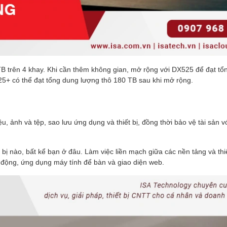
 TB trên 4 khay. Khi cần thêm không gian, mở rộng với DX525 để đạt tổ
25+ có thể đạt tổng dung lượng thô 180 TB sau khi mở rộng.
iệu, ảnh và tệp, sao lưu ứng dụng và thiết bị, đồng thời bảo vệ tài sản v
ết bị nào, bất kể bạn ở đâu. Làm việc liền mạch giữa các nền tảng và thi
 động, ứng dụng máy tính để bàn và giao diện web.