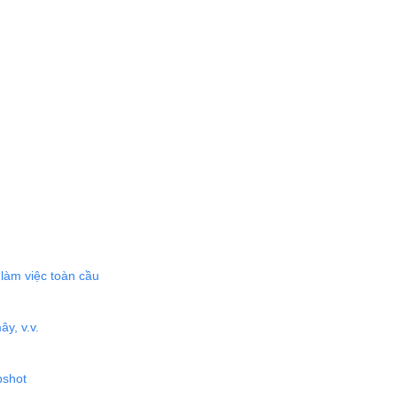
làm việc toàn cầu
y, v.v.
pshot