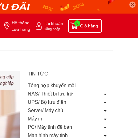
✕
Hệ thống
Tài khoản
0
Giỏ hàng
cửa hàng
Đăng nhập
TIN TỨC
Tổng hợp khuyến mãi
NAS/ Thiết bị lưu trữ
UPS/ Bộ lưu điện
Server/ Máy chủ
Máy in
PC/ Máy tính để bàn
Màn hình máy tính