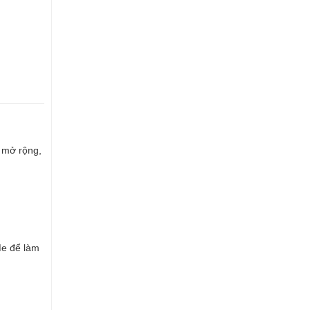
 mở rộng,
Me để làm