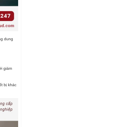
ng dung
ới giám
ết bị khác