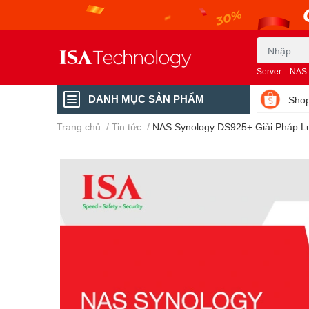
Server
NAS
DANH MỤC SẢN PHẨM
Shop
Trang chủ
/
Tin tức
/
NAS Synology DS925+ Giải Pháp L