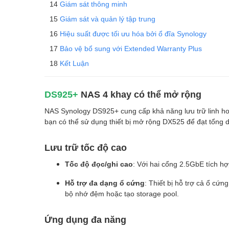
Giám sát thông minh
Giám sát và quản lý tập trung
Hiệu suất được tối ưu hóa bởi ổ đĩa Synology
Bảo vệ bổ sung với Extended Warranty Plus
Kết Luận
DS925+
NAS 4 khay có thể mở rộng
NAS Synology DS925+ cung cấp khả năng lưu trữ linh hoạ
bạn có thể sử dụng thiết bị mở rộng DX525 để đạt tổng 
Lưu trữ tốc độ cao
Tốc độ đọc/ghi cao
: Với hai cổng 2.5GbE tích h
Hỗ trợ đa dạng ổ cứng
: Thiết bị hỗ trợ cả ổ cứ
bộ nhớ đệm hoặc tạo storage pool.
Ứng dụng đa năng