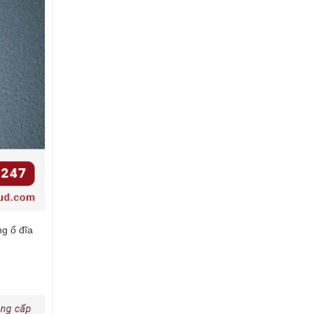
ng ổ đĩa