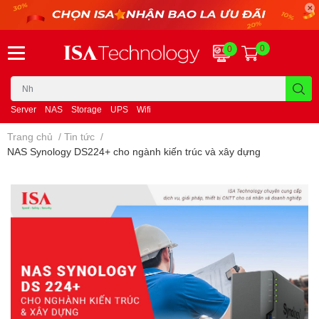
0
0
Server
NAS
Storage
UPS
Wifi
Trang chủ
/
Tin tức
/
NAS Synology DS224+ cho ngành kiến trúc và xây dựng