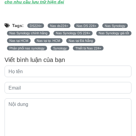
cho nhu cầu lưu trữ hiện đại
Tags:
DS224+
Nas ds224+
Nas DS 224+
Nas Synology
Nas Synology chính hãng
Nas Synology DS 224+
Nas Synology giá tốt
Nas tại HCM
Nas tại tp. HCM
Nas tại Đà Nẵng
Phân phối nas synology
Synology
Thiết bị Nas 224+
Viết bình luận của bạn