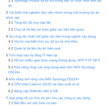
Synology Photos và lợi ích trong việc tổ chức hình ảnh dự
án
Cải thiện trải nghiệm làm việc nhóm trong môi trường dự án
phức tạp
Tăng tốc độ truy cập file
Chia sẻ tài liệu an toàn giữa các bên liên quan
Sự cộng tác chặt chẽ giữa các bên trong ngành xây dựng
Vai trò của kiến trúc sư, kỹ sư và nhà thầu
Quản lý tài liệu dự án hiệu quả
Tích hợp vào hạ tầng IT hiện tại
Hỗ trợ nhiều giao thức mạng thông dụng: AFP, FTP, NFS
Khả năng chạy các ứng dụng web trên NAS Synology
DS224+
Khả năng mở rộng của NAS Synology DS224+
CPU Intel Celeron J4125 và hiệu suất xử lý
Nâng cấp RAM lên đến 6 GB
Giải pháp tối ưu hóa chi phí cho các công ty xây dựng
Bắt đầu với cấu hình cơ bản