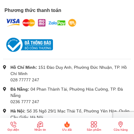
Phương thức thanh toán
Hồ Chí Minh:
151 Đào Duy Anh, Phường Đức Nhuận, TP. Hồ
Chí Minh
028 77777 247
Đà Nẵng:
04 Phan Thành Tài, Phường Hòa Cường, TP. Đà
Nẵng
0236 7777 247
Hà Nội:
Số 35 Ngõ 29/1 Mạc Thái Tổ, Phường Yên Hòa, Quận
Cầu Giấy, Hà Nội
024 77777 247
Gọi điện
Nhắn tin
Ưu đãi
Sản phẩm
Cửa hàng