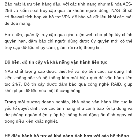
Bảo mật là ưu tiên hàng đầu, với các tính năng như mã hóa AES-
256 và kiểm soát truy cập qua tài khoản người dùng. NAS tốt sẽ
có firewall tích hợp và hỗ trợ VPN để bảo vệ dữ liệu khỏi các mối
đe dọa mạng.
Hơn nữa, quản lý truy cập qua giao diện web cho phép tùy chỉnh
quyền hạn, đảm bảo chỉ người dùng được ủy quyền mới có thể
truy cập dữ liệu nhạy cảm, giảm rủi ro lộ thông tin.
Độ bền, độ tin cậy và khả năng vận hành liên tục
NAS chất lượng cao được thiết kế với độ bền cao, sử dụng linh
kiện chống sốc và hệ thống làm mát hiệu quả để vận hành liên
tục 24/7. Độ tin cậy được đảm bảo qua công nghệ RAID, giúp
khôi phục dữ liệu nếu một ổ cứng hỏng.
Trong môi trường doanh nghiệp, khả năng vận hành liên tục là
yếu tố quyết định, với các tính năng như cảnh báo lỗi tự động và
dự phòng nguồn điện, giúp hệ thống hoạt động ổn định ngay cả
trong điều kiện khắc nghiệt.
Hệ điều hành hỗ trợ và khả năng tích hợp với các hệ thống