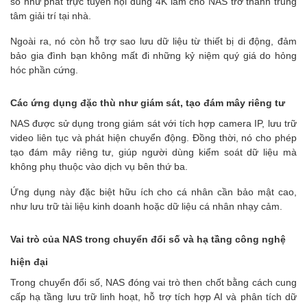
số như phát trực tuyến nội dung 4K làm cho NAS trở thành trung
tâm giải trí tại nhà.
Ngoài ra, nó còn hỗ trợ sao lưu dữ liệu từ thiết bị di động, đảm
bảo gia đình bạn không mất đi những kỷ niệm quý giá do hỏng
hóc phần cứng.
Các ứng dụng đặc thù như giám sát, tạo đám mây riêng tư
NAS được sử dụng trong giám sát với tích hợp camera IP, lưu trữ
video liên tục và phát hiện chuyển động. Đồng thời, nó cho phép
tạo đám mây riêng tư, giúp người dùng kiểm soát dữ liệu mà
không phụ thuộc vào dịch vụ bên thứ ba.
Ứng dụng này đặc biệt hữu ích cho cá nhân cần bảo mật cao,
như lưu trữ tài liệu kinh doanh hoặc dữ liệu cá nhân nhạy cảm.
Vai trò của NAS trong chuyển đổi số và hạ tầng công nghệ
hiện đại
Trong chuyển đổi số, NAS đóng vai trò then chốt bằng cách cung
cấp hạ tầng lưu trữ linh hoạt, hỗ trợ tích hợp AI và phân tích dữ