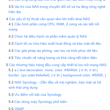
Vai trò của NAS trong chuyển đổi số và hạ tầng công nghệ
hiện đại
Các yếu tố kỹ thuật cần quan tâm khi triển khai NAS
Cấu hình phần cứng CPU, RAM, ổ cứng và các kết nối
mạng
Chọn hệ điều hành và phần mềm quản lý NAS
Cách tối ưu hóa hiệu suất hoạt động và bảo mật dữ liệu
Các giải pháp dự phòng, sao lưu và khôi phục dữ liệu
Tiêu chuẩn về năng lượng và khả năng tiết kiệm điện
Các thương hiệu hàng đầu cung cấp thiết bị lưu trữ mạng NAS
a { text-decoration: none; color: #464feb; } tr th, tr td {
border: 1px solid #e6e6e6; } tr th { background-color: #f5f5f5; }
NAS Synology – Dẫn đầu về trải nghiệm, bảo mật và hệ
sinh thái ứng dụng
Ưu điểm nổi bật của Synology
Các dòng máy Synology phổ biến:
QNAP