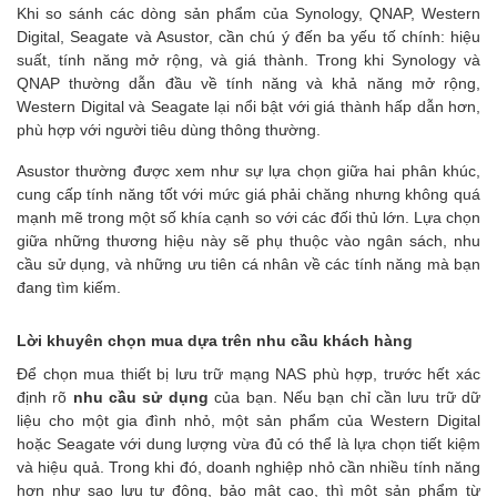
Khi so sánh các dòng sản phẩm của Synology, QNAP, Western
Digital, Seagate và Asustor, cần chú ý đến ba yếu tố chính: hiệu
suất, tính năng mở rộng, và giá thành. Trong khi Synology và
QNAP thường dẫn đầu về tính năng và khả năng mở rộng,
Western Digital và Seagate lại nổi bật với giá thành hấp dẫn hơn,
phù hợp với người tiêu dùng thông thường.
Asustor thường được xem như sự lựa chọn giữa hai phân khúc,
cung cấp tính năng tốt với mức giá phải chăng nhưng không quá
mạnh mẽ trong một số khía cạnh so với các đối thủ lớn. Lựa chọn
giữa những thương hiệu này sẽ phụ thuộc vào ngân sách, nhu
cầu sử dụng, và những ưu tiên cá nhân về các tính năng mà bạn
đang tìm kiếm.
Lời khuyên chọn mua dựa trên nhu cầu khách hàng
Để chọn mua thiết bị lưu trữ mạng NAS phù hợp, trước hết xác
định rõ
nhu cầu sử dụng
của bạn. Nếu bạn chỉ cần lưu trữ dữ
liệu cho một gia đình nhỏ, một sản phẩm của Western Digital
hoặc Seagate với dung lượng vừa đủ có thể là lựa chọn tiết kiệm
và hiệu quả. Trong khi đó, doanh nghiệp nhỏ cần nhiều tính năng
hơn như sao lưu tự động, bảo mật cao, thì một sản phẩm từ