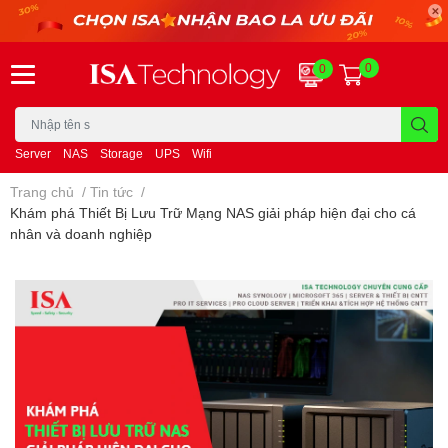
0
0
Server
NAS
Storage
UPS
Wifi
Trang chủ
/
Tin tức
/
Khám phá Thiết Bị Lưu Trữ Mạng NAS giải pháp hiện đại cho cá
nhân và doanh nghiệp