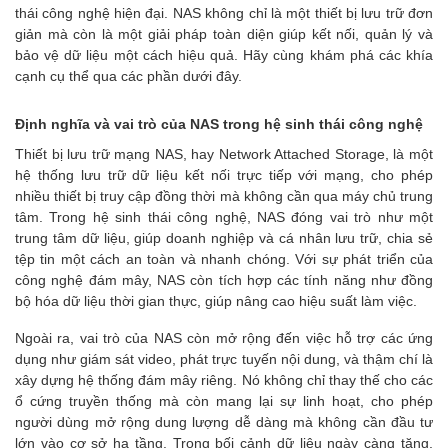
thái công nghệ hiện đại. NAS không chỉ là một thiết bị lưu trữ đơn
giản mà còn là một giải pháp toàn diện giúp kết nối, quản lý và
bảo vệ dữ liệu một cách hiệu quả. Hãy cùng khám phá các khía
cạnh cụ thể qua các phần dưới đây.
Định nghĩa và vai trò của NAS trong hệ sinh thái công nghệ
Thiết bị lưu trữ mạng NAS, hay Network Attached Storage, là một
hệ thống lưu trữ dữ liệu kết nối trực tiếp với mạng, cho phép
nhiều thiết bị truy cập đồng thời mà không cần qua máy chủ trung
tâm. Trong hệ sinh thái công nghệ, NAS đóng vai trò như một
trung tâm dữ liệu, giúp doanh nghiệp và cá nhân lưu trữ, chia sẻ
tệp tin một cách an toàn và nhanh chóng. Với sự phát triển của
công nghệ đám mây, NAS còn tích hợp các tính năng như đồng
bộ hóa dữ liệu thời gian thực, giúp nâng cao hiệu suất làm việc.
Ngoài ra, vai trò của NAS còn mở rộng đến việc hỗ trợ các ứng
dụng như giám sát video, phát trực tuyến nội dung, và thậm chí là
xây dựng hệ thống đám mây riêng. Nó không chỉ thay thế cho các
ổ cứng truyền thống mà còn mang lại sự linh hoạt, cho phép
người dùng mở rộng dung lượng dễ dàng mà không cần đầu tư
lớn vào cơ sở hạ tầng. Trong bối cảnh dữ liệu ngày càng tăng,