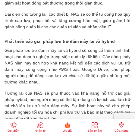
giám sát hoạt động bất thường trong thời gian thực.
Đại diện cho tương lai, các thiết bị NAS sẽ có thể tự động hóa quy
trình sao lưu, phục hồi và tăng cường bảo mật, giúp giảm bớt
gánh nặng quản lý cho các quản trị viên và nhân viên IT.
Phát triển các giải pháp lưu trữ đám mây lai và hybrid
Giải pháp lưu trữ đám mây lai và hybrid sẽ củng cố thêm tính linh
hoạt cho doanh nghiệp trong việc quản lý dữ liệu. Các dòng máy
NAS hiện nay tích hợp khả năng kết nối đến các dịch vụ lưu trữ
đám mây công cộng như AWS hoặc Google Drive, cho phép
người dùng dễ dàng sao lưu và chia sẻ dữ liệu giữa những môi
trường khác nhau.
Tương lai của NAS sẽ phụ thuộc vào khả năng hỗ trợ các giải
pháp hybrid, nơi người dùng có thể tận dụng cả lợi ích của lưu trữ
tại chỗ lẫn lưu trữ trên đám mây. Sự linh hoạt này sẽ cho phép
doanh nghiệp tối ưu hóa chi phí lưu trữ và bảo mật theo cách mà
trước đây rất khó thực hiện.
Gọi điện
Nhắn tin
Ưu đãi
Sản phẩm
Cửa hàng
Ảnh hưởng của IoT và big data đến hệ thống NAS