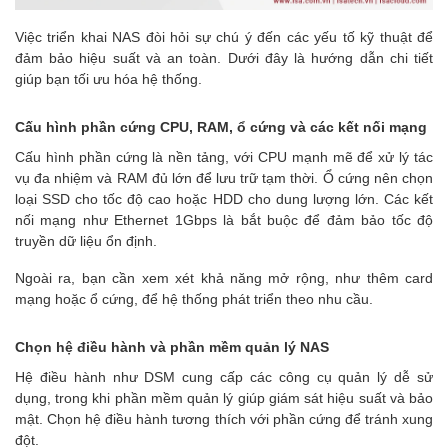
Việc triển khai NAS đòi hỏi sự chú ý đến các yếu tố kỹ thuật để
đảm bảo hiệu suất và an toàn. Dưới đây là hướng dẫn chi tiết
giúp bạn tối ưu hóa hệ thống.
Cấu hình phần cứng CPU, RAM, ổ cứng và các kết nối mạng
Cấu hình phần cứng là nền tảng, với CPU mạnh mẽ để xử lý tác
vụ đa nhiệm và RAM đủ lớn để lưu trữ tạm thời. Ổ cứng nên chọn
loại SSD cho tốc độ cao hoặc HDD cho dung lượng lớn. Các kết
nối mạng như Ethernet 1Gbps là bắt buộc để đảm bảo tốc độ
truyền dữ liệu ổn định.
Ngoài ra, bạn cần xem xét khả năng mở rộng, như thêm card
mạng hoặc ổ cứng, để hệ thống phát triển theo nhu cầu.
Chọn hệ điều hành và phần mềm quản lý NAS
Hệ điều hành như DSM cung cấp các công cụ quản lý dễ sử
dụng, trong khi phần mềm quản lý giúp giám sát hiệu suất và bảo
mật. Chọn hệ điều hành tương thích với phần cứng để tránh xung
đột.