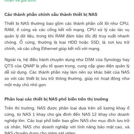
Các thành phần chính cấu thành thiết bị NAS
Thiết bị NAS thường bao gồm các thành phần cốt lõi như CPU,
RAM, ổ cứng và các cổng kết nối mạng. CPU xử lý các tác vụ
quản lý dữ liệu, trong khi RAM đảm bảo tốc độ truy xuất nhanh
chóng. Ổ cứng, thường là loại HDD hoặc SSD, là nơi lưu trữ
chính, và các cổng Ethernet giúp kết nối với mạng.
Ngoài ra, hệ điều hành chuyên dụng như DSM của Synology hay
QTS của QNAP là yếu tố quan trọng, cung cấp giao diện quản lý
dễ sử dụng. Các thành phần này làm nên sự khác biệt của NAS
so với các thiết bị lưu trữ thông thường, giúp nó hoạt động như
một máy chủ nhỏ gọn.
Phân loại các thiết bị NAS phổ biến trên thị trường
Trên thị trường, NAS được phân loại dựa trên số lượng khay ổ
cứng, từ NAS 1 khay cho gia đình đến NAS 12 khay cho doanh
nghiệp lớn. Các loại phổ biến bao gồm NAS cho mục đích lưu trữ
cá nhân, NAS cho doanh nghiệp với tính năng bảo mật cao, và
NAS chuyên dụng cho giám sát video.