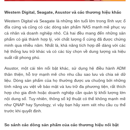
Western Digital, Seagate, Asustor và các thương hiệu khác
Western Digital và Seagate là những tên tuổi lớn trong lĩnh vực ổ
đĩa cứng và cũng có các dòng sản phẩm NAS mạnh mẽ phục vụ
cá nhân và doanh nghiệp nhỏ. Cả hai đều mang đến những sản
phẩm có giá thành hợp lý, với chất lượng ổ cứng đã được chứng
minh qua nhiều năm. Nhất là, khả năng tích hợp dễ dàng với các
hệ thống lưu trữ khác và có các tùy chọn về dung lượng và hiệu
suất rất phong phú.
Asustor, một cái tên nổi bật khác, sử dụng hệ điều hành ADM
thân thiện, hỗ trợ mạnh mẽ cho nhu cầu sao lưu và chia sẻ dữ
liệu. Dòng sản phẩm của họ thường được ưa chuộng bởi những
tính năng ưu việt về bảo mật và lưu trữ đa phương tiện, rất thích
hợp cho gia đình hoặc doanh nghiệp cần quản lý khối lượng lớn
nội dung số. Tuy nhiên, thông số kỹ thuật có thể không mạnh mẽ
như QNAP hay Synology, vì vậy bạn hãy xem xét nhu cầu cụ thể
trước khi quyết định.
So sánh các dòng sản phẩm của các thương hiệu nổi bật