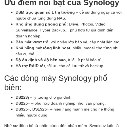
Ưu điểm nổi bật của Synology
DSM trực quan số 1 thị trường
– dễ sử dụng ngay cả với
người chưa từng dùng NAS.
Kho ứng dụng phong phú
: Drive, Photos, Video,
Surveillance, Hyper Backup… phù hợp từ gia đình đến
doanh nghiệp.
Bảo mật vượt trội
với nhiều lớp bảo vệ, cập nhật liên tục.
Khả năng mở rộng linh hoạt
, nhiều model cho từng nhu
cầu cụ thể.
Độ ổn định và độ bền cao
, ít lỗi, ít phải bảo trì.
Hỗ trợ RAID tốt
, tối ưu cho cả lưu trữ và backup.
Các dòng máy Synology phổ
biến:
DS223j
– lý tưởng cho gia đình.
DS225+
– phù hợp doanh nghiệp nhỏ, văn phòng.
DS925+, DS1525+
– hiệu năng mạnh mẽ cho hệ thống
nhiều người dùng.
Nhờ sự đồng bộ từ phần cứng đến phần mềm, Synology luôn là