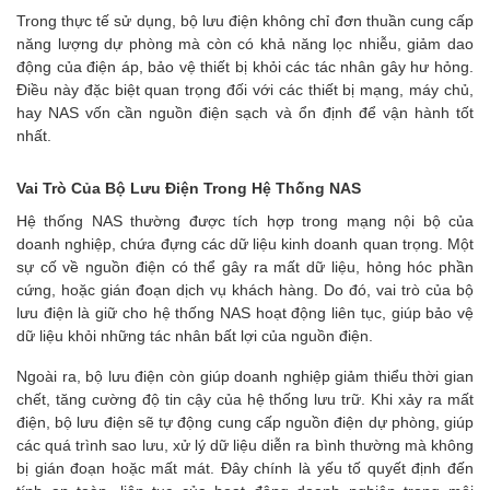
Trong thực tế sử dụng, bộ lưu điện không chỉ đơn thuần cung cấp
năng lượng dự phòng mà còn có khả năng lọc nhiễu, giảm dao
động của điện áp, bảo vệ thiết bị khỏi các tác nhân gây hư hỏng.
Điều này đặc biệt quan trọng đối với các thiết bị mạng, máy chủ,
hay NAS vốn cần nguồn điện sạch và ổn định để vận hành tốt
nhất.
Vai Trò Của Bộ Lưu Điện Trong Hệ Thống NAS
Hệ thống NAS thường được tích hợp trong mạng nội bộ của
doanh nghiệp, chứa đựng các dữ liệu kinh doanh quan trọng. Một
sự cố về nguồn điện có thể gây ra mất dữ liệu, hỏng hóc phần
cứng, hoặc gián đoạn dịch vụ khách hàng. Do đó, vai trò của bộ
lưu điện là giữ cho hệ thống NAS hoạt động liên tục, giúp bảo vệ
dữ liệu khỏi những tác nhân bất lợi của nguồn điện.
Ngoài ra, bộ lưu điện còn giúp doanh nghiệp giảm thiểu thời gian
chết, tăng cường độ tin cậy của hệ thống lưu trữ. Khi xảy ra mất
điện, bộ lưu điện sẽ tự động cung cấp nguồn điện dự phòng, giúp
các quá trình sao lưu, xử lý dữ liệu diễn ra bình thường mà không
bị gián đoạn hoặc mất mát. Đây chính là yếu tố quyết định đến