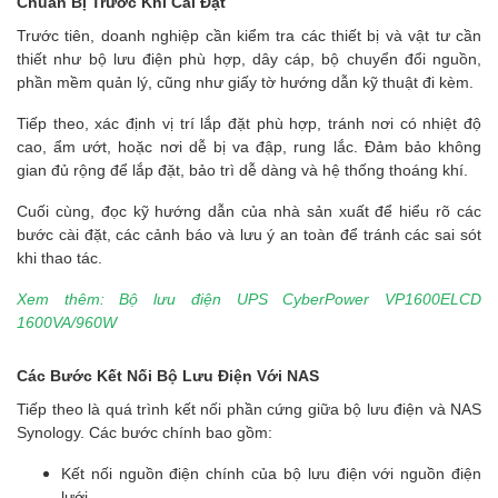
Chuẩn Bị Trước Khi Cài Đặt
Trước tiên, doanh nghiệp cần kiểm tra các thiết bị và vật tư cần
thiết như bộ lưu điện phù hợp, dây cáp, bộ chuyển đổi nguồn,
phần mềm quản lý, cũng như giấy tờ hướng dẫn kỹ thuật đi kèm.
Tiếp theo, xác định vị trí lắp đặt phù hợp, tránh nơi có nhiệt độ
cao, ẩm ướt, hoặc nơi dễ bị va đập, rung lắc. Đảm bảo không
gian đủ rộng để lắp đặt, bảo trì dễ dàng và hệ thống thoáng khí.
Cuối cùng, đọc kỹ hướng dẫn của nhà sản xuất để hiểu rõ các
bước cài đặt, các cảnh báo và lưu ý an toàn để tránh các sai sót
khi thao tác.
Xem thêm: Bộ lưu điện UPS CyberPower VP1600ELCD
1600VA/960W
Các Bước Kết Nối Bộ Lưu Điện Với NAS
Tiếp theo là quá trình kết nối phần cứng giữa bộ lưu điện và NAS
Synology. Các bước chính bao gồm:
Kết nối nguồn điện chính của bộ lưu điện với nguồn điện
lưới.