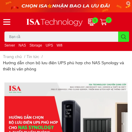
0
0
Server
NAS
Storage
UPS
Wifi
Trang chủ
/
Tin tức
/
Hướng dẫn chọn bộ lưu điện UPS phù hợp cho NAS Synology và
thiết bị văn phòng