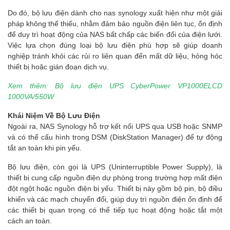
Do đó, bộ lưu điện dành cho nas synology xuất hiện như một giải
pháp không thể thiếu, nhằm đảm bảo nguồn điện liên tục, ổn định
để duy trì hoạt động của NAS bất chấp các biến đổi của điện lưới.
Việc lựa chọn đúng loại bộ lưu điện phù hợp sẽ giúp doanh
nghiệp tránh khỏi các rủi ro liên quan đến mất dữ liệu, hỏng hóc
thiết bị hoặc gián đoạn dịch vụ.
Xem thêm: Bộ lưu điện UPS CyberPower VP1000ELCD
1000VA/550W
Khái Niệm Về Bộ Lưu Điện
Ngoài ra, NAS Synology hỗ trợ kết nối UPS qua USB hoặc SNMP
và có thể cấu hình trong DSM (DiskStation Manager) để tự động
tắt an toàn khi pin yếu.
Bộ lưu điện, còn gọi là UPS (Uninterruptible Power Supply), là
thiết bị cung cấp nguồn điện dự phòng trong trường hợp mất điện
đột ngột hoặc nguồn điện bị yếu. Thiết bị này gồm bộ pin, bộ điều
khiển và các mạch chuyển đổi, giúp duy trì nguồn điện ổn định để
các thiết bị quan trọng có thể tiếp tục hoạt động hoặc tắt một
cách an toàn.