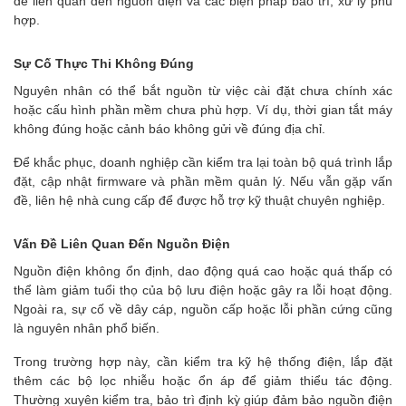
đề liên quan đến nguồn điện và các biện pháp bảo trì, xử lý phù
hợp.
Sự Cố Thực Thi Không Đúng
Nguyên nhân có thể bắt nguồn từ việc cài đặt chưa chính xác
hoặc cấu hình phần mềm chưa phù hợp. Ví dụ, thời gian tắt máy
không đúng hoặc cảnh báo không gửi về đúng địa chỉ.
Để khắc phục, doanh nghiệp cần kiểm tra lại toàn bộ quá trình lắp
đặt, cập nhật firmware và phần mềm quản lý. Nếu vẫn gặp vấn
đề, liên hệ nhà cung cấp để được hỗ trợ kỹ thuật chuyên nghiệp.
Vấn Đề Liên Quan Đến Nguồn Điện
Nguồn điện không ổn định, dao động quá cao hoặc quá thấp có
thể làm giảm tuổi thọ của bộ lưu điện hoặc gây ra lỗi hoạt động.
Ngoài ra, sự cố về dây cáp, nguồn cấp hoặc lỗi phần cứng cũng
là nguyên nhân phổ biến.
Trong trường hợp này, cần kiểm tra kỹ hệ thống điện, lắp đặt
thêm các bộ lọc nhiễu hoặc ổn áp để giảm thiểu tác động.
Thường xuyên kiểm tra, bảo trì định kỳ giúp đảm bảo nguồn điện