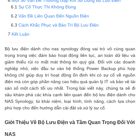
Một Số Vấn Đề Thường Gặp Khi Sử Dụng Bộ Lưu Điện
Sự Cố Thực Thi Không Đúng
Vấn Đề Liên Quan Đến Nguồn Điện
Cách Khắc Phục và Bảo Trì Bộ Lưu Điện
Kết Luận
Bộ lưu điện dành cho nas synology đóng vai trò vô cùng quan
trọng trong việc đảm bảo hoạt động liên tục, an toàn dữ liệu và
giảm thiểu rủi ro mất mát thông tin quý giá. Đối với các doanh
nghiệp nhỏ, việc đầu tư vào hệ thống Power Backup phù hợp
không chỉ giúp duy trì hoạt động ổn định khi có sự cố về nguồn
điện mà còn góp phần nâng cao hiệu quả quản lý IT và bảo vệ tài
sản số một cách tối ưu nhất. Trong bài viết này, chúng ta sẽ đi
sâu khám phá các khía cạnh liên quan đến bộ lưu điện dành cho
NAS Synology, từ khái niệm, loại hình, tính năng, cách lựa chọn
phù hợp cho đến hướng dẫn cài đặt và xử lý sự cố.
Giới Thiệu Về Bộ Lưu Điện và Tầm Quan Trọng Đối Với
NAS