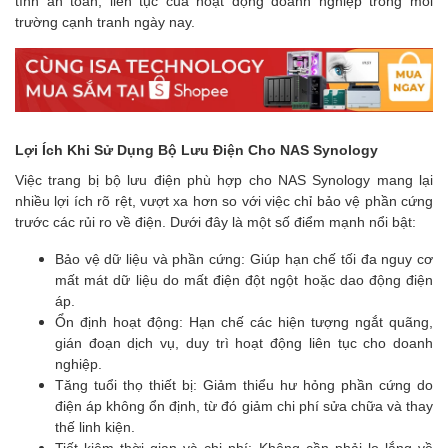
tính an toàn, liên tục của hoạt động doanh nghiệp trong môi
trường cạnh tranh ngày nay.
Lợi Ích Khi Sử Dụng Bộ Lưu Điện Cho NAS Synology
Việc trang bị bộ lưu điện phù hợp cho NAS Synology mang lại
nhiều lợi ích rõ rệt, vượt xa hơn so với việc chỉ bảo vệ phần cứng
trước các rủi ro về điện. Dưới đây là một số điểm mạnh nổi bật:
Bảo vệ dữ liệu và phần cứng: Giúp hạn chế tối đa nguy cơ
mất mát dữ liệu do mất điện đột ngột hoặc dao động điện
áp.
Ổn định hoạt động: Hạn chế các hiện tượng ngắt quãng,
gián đoạn dịch vụ, duy trì hoạt động liên tục cho doanh
nghiệp.
Tăng tuổi thọ thiết bị: Giảm thiểu hư hỏng phần cứng do
điện áp không ổn định, từ đó giảm chi phí sửa chữa và thay
thế linh kiện.
Tiết kiệm thời gian và chi phí: Không cần phải lo lắng về