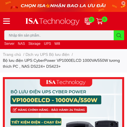
0
0
Server
NAS
Storage
UPS
Wifi
Trang chủ
/
Dịch vụ UPS Bộ lưu điện
/
Bộ lưu điện UPS CyberPower VP1000ELCD 1000VA/550W tương
thích PC , NAS DS224+ DS423+