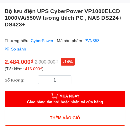
Bộ lưu điện UPS CyberPower VP1000ELCD
1000VA/550W tương thích PC , NAS DS224+
DS423+
Thương hiệu:
CyberPower
Mã sản phẩm:
PVN353
So sánh
2.484.000₫
2.900.000₫
-14%
(Tiết kiệm:
416.000₫
)
Số lượng:
MUA NGAY
Giao hàng tận nơi hoặc nhận tại cửa hàng
THÊM VÀO GIỎ