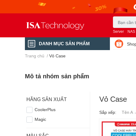
Server
NAS
DANH MỤC SẢN PHẨM
Shop
Trang chủ
/
Vỏ Case
Mô tả nhóm sản phẩm
Vỏ Case
HÃNG SẢN XUẤT
CoolerPlus
Sắp xếp:
Tên A 
Magic
MÀU SẮC