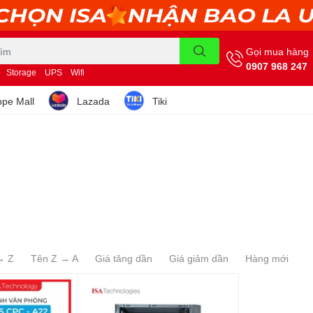
Gọi mua hàng
0907 968 247
Storage
UPS
Wifi
pe Mall
Lazada
Tiki
→ Z
Tên Z → A
Giá tăng dần
Giá giảm dần
Hàng mới