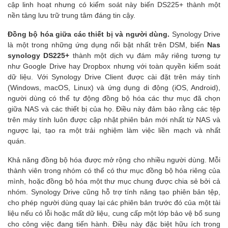
cập linh hoạt nhưng có kiểm soát này biến DS225+ thành một
nền tảng lưu trữ trung tâm đáng tin cậy.
Đồng bộ hóa giữa các thiết bị và người dùng.
Synology Drive
là một trong những ứng dụng nổi bật nhất trên DSM, biến
Nas
synology DS225+
thành một dịch vụ đám mây riêng tương tự
như Google Drive hay Dropbox nhưng với toàn quyền kiểm soát
dữ liệu. Với Synology Drive Client được cài đặt trên máy tính
(Windows, macOS, Linux) và ứng dụng di động (iOS, Android),
người dùng có thể tự động đồng bộ hóa các thư mục đã chọn
giữa NAS và các thiết bị của họ. Điều này đảm bảo rằng các tệp
trên máy tính luôn được cập nhật phiên bản mới nhất từ NAS và
ngược lại, tạo ra một trải nghiệm làm việc liền mạch và nhất
quán.
Khả năng đồng bộ hóa được mở rộng cho nhiều người dùng. Mỗi
thành viên trong nhóm có thể có thư mục đồng bộ hóa riêng của
mình, hoặc đồng bộ hóa một thư mục chung được chia sẻ bởi cả
nhóm. Synology Drive cũng hỗ trợ tính năng tạo phiên bản tệp,
cho phép người dùng quay lại các phiên bản trước đó của một tài
liệu nếu có lỗi hoặc mất dữ liệu, cung cấp một lớp bảo vệ bổ sung
cho công việc đang tiến hành. Điều này đặc biệt hữu ích trong