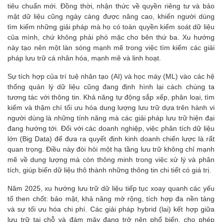
tiêu chuẩn mới. Đồng thời, nhận thức về quyền riêng tư và bảo
mật dữ liệu cũng ngày càng được nâng cao, khiến người dùng
tìm kiếm những giải pháp mà họ có toàn quyền kiểm soát dữ liệu
của mình, chứ không phải phó mặc cho bên thứ ba. Xu hướng
này tạo nên một làn sóng mạnh mẽ trong việc tìm kiếm các giải
pháp lưu trữ cá nhân hóa, mạnh mẽ và linh hoạt.
Sự tích hợp của trí tuệ nhân tạo (AI) và học máy (ML) vào các hệ
thống quản lý dữ liệu cũng đang định hình lại cách chúng ta
tương tác với thông tin. Khả năng tự động sắp xếp, phân loại, tìm
kiếm và thậm chí tối ưu hóa dung lượng lưu trữ dựa trên hành vi
người dùng là những tính năng mà các giải pháp lưu trữ hiện đại
đang hướng tới. Đối với các doanh nghiệp, việc phân tích dữ liệu
lớn (Big Data) để đưa ra quyết định kinh doanh chiến lược là rất
quan trọng. Điều này đòi hỏi một hạ tầng lưu trữ không chỉ mạnh
mẽ về dung lượng mà còn thông minh trong việc xử lý và phân
tích, giúp biến dữ liệu thô thành những thông tin chi tiết có giá trị.
Năm 2025, xu hướng lưu trữ dữ liệu tiếp tục xoay quanh các yếu
tố then chốt: bảo mật, khả năng mở rộng, tích hợp đa nền tảng
và sự tối ưu hóa chi phí. Các giải pháp hybrid (lai) kết hợp giữa
lưu trữ tại chỗ và đám mây đang trở nên phổ biến, cho phép