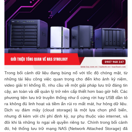
Trong bối cảnh dữ liệu đang bùng nổ với tốc độ chóng mặt, từ
những tài liệu công việc quan trọng cho đến kho ảnh kỷ niệm,
video giải trí khổng lồ, nhu cầu về một giải pháp lưu trữ đáng tin
cậy, an toàn và dễ quản lý trở nên cấp thiết hơn bao giờ hết. Các
phương tiện lưu trữ truyền thống như ổ cứng rời hay USB dần tỏ
ra không đủ linh hoạt và tiềm ẩn rủi ro mất mát, hư hỏng dữ liệu.
Dịch vụ đám mây (cloud storage) là một lựa chọn phổ biến,
nhưng đi kèm với chi phí định kỳ, sự phụ thuộc vào internet, và
đôi khi là những lo ngại về quyền riêng tư. Chính trong bối cảnh
đó, hệ thống lưu trữ mạng NAS (Network Attached Storage) đã