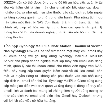
DS225+
còn có thể được ứng dụng để tối ưu hóa việc quản lý tài
liệu và thậm chí là làm máy chủ email nội bộ, giúp các doanh
nghiệp vừa và nhỏ giảm sự phụ thuộc vào các dịch vụ bên ngoài
và tăng cường quyền tự chủ trong vận hành. Khả năng tích hợp
này biến một thiết bị NAS đơn thuần thành một trung tâm hành
chính số, giúp số hóa và tập trung hóa các quy trình quản lý
thông tin cốt lõi của doanh nghiệp, từ tài liệu nội bộ cho đến hệ
thống thư tín.
Tích hợp Synology MailPlus, Note Station, Document Viewer.
Nas synology DS225+
có thể trở thành một máy chủ email đầy
đủ chức năng với gói ứng dụng Synology MailPlus. MailPlus
Server cho phép doanh nghiệp thiết lập máy chủ email của riêng
mình, quản lý các tài khoản email cho nhân viên ngay trên NAS.
Điều này cung cấp toàn quyền kiểm soát về dữ liệu email, bảo
mật và quyền riêng tư, không còn phụ thuộc vào các nhà cung
cấp dịch vụ email bên thứ ba. Synology MailPlus Client cũng cung
cấp một giao diện web trực quan và ứng dụng di động để truy cập
email, lịch và danh bạ, mang lại trải nghiệm người dùng tương tự
như các dịch vụ email phổ biến như Gmail hay Outlook, nhưng
với lợi ích của việc sở hữu hạ tầng.