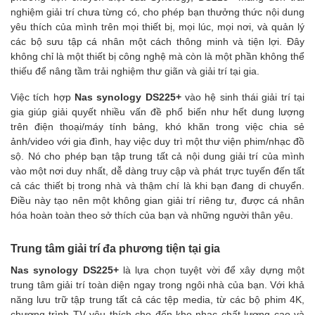
nghiệm giải trí chưa từng có, cho phép bạn thưởng thức nội dung
yêu thích của mình trên mọi thiết bị, mọi lúc, mọi nơi, và quản lý
các bộ sưu tập cá nhân một cách thông minh và tiện lợi. Đây
không chỉ là một thiết bị công nghệ mà còn là một phần không thể
thiếu để nâng tầm trải nghiệm thư giãn và giải trí tại gia.
Việc tích hợp
Nas synology DS225+
vào hệ sinh thái giải trí tại
gia giúp giải quyết nhiều vấn đề phổ biến như hết dung lượng
trên điện thoại/máy tính bảng, khó khăn trong việc chia sẻ
ảnh/video với gia đình, hay việc duy trì một thư viện phim/nhạc đồ
sộ. Nó cho phép bạn tập trung tất cả nội dung giải trí của mình
vào một nơi duy nhất, dễ dàng truy cập và phát trực tuyến đến tất
cả các thiết bị trong nhà và thậm chí là khi bạn đang di chuyển.
Điều này tạo nên một không gian giải trí riêng tư, được cá nhân
hóa hoàn toàn theo sở thích của bạn và những người thân yêu.
Trung tâm giải trí đa phương tiện tại gia
Nas synology DS225+
là lựa chọn tuyệt vời để xây dựng một
trung tâm giải trí toàn diện ngay trong ngôi nhà của bạn. Với khả
năng lưu trữ tập trung tất cả các tệp media, từ các bộ phim 4K,
chương trình TV yêu thích cho đến kho nhạc chất lượng cao và