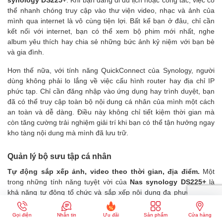
thể nhanh chóng truy cập vào thư viện video, nhạc và ảnh của
mình qua internet là vô cùng tiện lợi. Bất kể bạn ở đâu, chỉ cần
kết nối với internet, bạn có thể xem bộ phim mới nhất, nghe
album yêu thích hay chia sẻ những bức ảnh kỷ niệm với bạn bè
và gia đình.
Hơn thế nữa, với tính năng QuickConnect của Synology, người
dùng không phải lo lắng về việc cấu hình router hay địa chỉ IP
phức tạp. Chỉ cần đăng nhập vào ứng dụng hay trình duyệt, bạn
đã có thể truy cập toàn bộ nội dung cá nhân của mình một cách
an toàn và dễ dàng. Điều này không chỉ tiết kiệm thời gian mà
còn tăng cường trải nghiệm giải trí khi bạn có thể tận hưởng ngay
kho tàng nội dung mà mình đã lưu trữ.
Quản lý bộ sưu tập cá nhân
Tự động sắp xếp ảnh, video theo thời gian, địa điểm.
Một
trong những tính năng tuyệt vời của
Nas synology DS225+
là
khả năng tự động tổ chức và sắp xếp nội dung đa phương tiện.
Với ứng dụng Synology Moments, người dùng có thể dễ dàng tìm
kiếm và phân loại ảnh, video theo thời gian, địa điểm hoặc chủ
Gọi điện
Nhắn tin
Ưu đãi
Sản phẩm
Cửa hàng