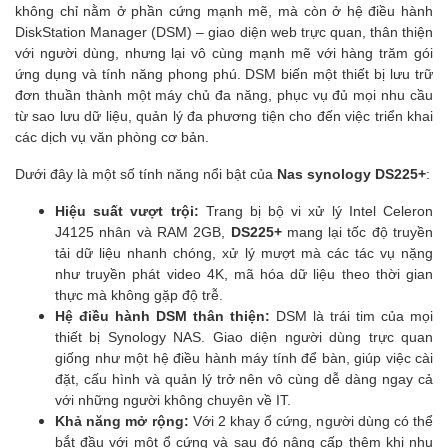
không chỉ nằm ở phần cứng mạnh mẽ, mà còn ở hệ điều hành
DiskStation Manager (DSM) – giao diện web trực quan, thân thiện
với người dùng, nhưng lại vô cùng mạnh mẽ với hàng trăm gói
ứng dụng và tính năng phong phú. DSM biến một thiết bị lưu trữ
đơn thuần thành một máy chủ đa năng, phục vụ đủ mọi nhu cầu
từ sao lưu dữ liệu, quản lý đa phương tiện cho đến việc triển khai
các dịch vụ văn phòng cơ bản.
Dưới đây là một số tính năng nổi bật của
Nas synology DS225+
:
Hiệu suất vượt trội:
Trang bị bộ vi xử lý Intel Celeron
J4125 nhân và RAM 2GB,
DS225+
mang lại tốc độ truyền
tải dữ liệu nhanh chóng, xử lý mượt mà các tác vụ nặng
như truyền phát video 4K, mã hóa dữ liệu theo thời gian
thực mà không gặp độ trễ.
Hệ điều hành DSM thân thiện:
DSM là trái tim của mọi
thiết bị Synology NAS. Giao diện người dùng trực quan
giống như một hệ điều hành máy tính để bàn, giúp việc cài
đặt, cấu hình và quản lý trở nên vô cùng dễ dàng ngay cả
với những người không chuyên về IT.
Khả năng mở rộng:
Với 2 khay ổ cứng, người dùng có thể
bắt đầu với một ổ cứng và sau đó nâng cấp thêm khi nhu