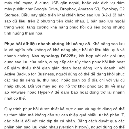
máy chủ rsync, ổ cứng USB gắn ngoài, hoặc các dịch vụ đám
mây public như Google Drive, Dropbox, Amazon S3, Synology C2
Storage. Điều này giúp triển khai chiến lược sao lưu 3-2-1 (3 bản
sao dữ liệu, trên 2 phương tiện khác nhau, 1 bản sao lưu ngoài
trang web), tăng cường khả năng phục hồi dữ liệu trong những
tình huống thảm họa.
Phục hồi dữ liệu nhanh chóng khi có sự cố.
Khả năng sao lưu
là vô nghĩa nếu không có khả năng phục hồi dữ liệu hiệu quả và
nhanh chóng.
Nas synology DS225+
, kết hợp với các gói ứng
dụng sao lưu của mình, cung cấp các tùy chọn phục hồi linh hoạt
để giảm thiểu thời gian gián đoạn hoạt động kinh doanh. Với
Active Backup for Business, người dùng có thể dễ dàng khôi phục
các tệp tin riêng lẻ, thư mục, hoặc toàn bộ ổ đĩa chỉ với vài cú
nhấp chuột. Đối với máy ảo, nó hỗ trợ khôi phục tức thì về máy
ảo VMware hoặc Hyper-V để đảm bảo hoạt động trở lại nhanh
nhất có thể.
Quy trình phục hồi được thiết kế trực quan và người dùng có thể
tự thực hiện mà không cần sự can thiệp quá nhiều từ bộ phận IT,
đặc biệt là đối với các tệp tin cá nhân. Bằng cách duyệt qua các
phiên bản sao lưu khác nhau (version history), người dùng có thể