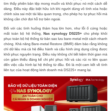
tìm thấy phiên bản tệp mong muốn và khôi phục nó một cách dễ
dàng. Điều này đặc biệt hữu ích khi người dùng vô tình xóa hoặc
chỉnh sửa sai một tài liệu quan trọng, cho phép họ tự phục hồi mà
không cần chờ đợi hỗ trợ bên ngoài.
Đối với các tình huống thảm họa lớn hơn, như lỗi ổ cứng hoặc
mất toàn bộ hệ thống,
Nas synology DS225+
cho phép khôi
phục toàn bộ hệ thống từ bản sao lưu bare-metal một cách nhanh
chóng. Khả năng Bare-metal Restore (BMR) đảm bảo rằng không
chỉ dữ liệu mà cả hệ điều hành và cấu hình ứng dụng cũng được
khôi phục nguyên trạng. Điều này không chỉ tiết kiệm thời gian mà
còn giảm thiểu đáng kể chi phí phục hồi và các rủi ro liên quan
đến việc cấu hình lại hệ thống từ đầu. Đó là một cam kết về tính
liên tục của hoạt động kinh doanh mà DS225+ mang lại.