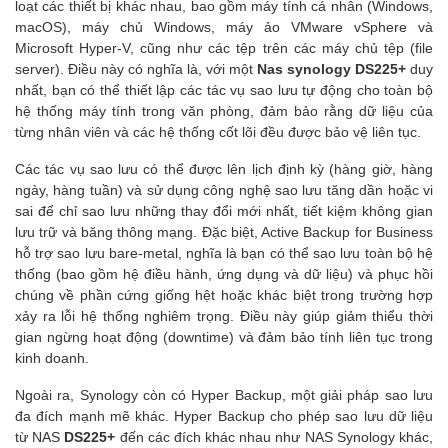
loạt các thiết bị khác nhau, bao gồm máy tính cá nhân (Windows,
macOS), máy chủ Windows, máy ảo VMware vSphere và
Microsoft Hyper-V, cũng như các tệp trên các máy chủ tệp (file
server). Điều này có nghĩa là, với một
Nas synology DS225+
duy
nhất, bạn có thể thiết lập các tác vụ sao lưu tự động cho toàn bộ
hệ thống máy tính trong văn phòng, đảm bảo rằng dữ liệu của
từng nhân viên và các hệ thống cốt lõi đều được bảo vệ liên tục.
Các tác vụ sao lưu có thể được lên lịch định kỳ (hàng giờ, hàng
ngày, hàng tuần) và sử dụng công nghệ sao lưu tăng dần hoặc vi
sai để chỉ sao lưu những thay đổi mới nhất, tiết kiệm không gian
lưu trữ và băng thông mạng. Đặc biệt, Active Backup for Business
hỗ trợ sao lưu bare-metal, nghĩa là bạn có thể sao lưu toàn bộ hệ
thống (bao gồm hệ điều hành, ứng dụng và dữ liệu) và phục hồi
chúng về phần cứng giống hệt hoặc khác biệt trong trường hợp
xảy ra lỗi hệ thống nghiêm trọng. Điều này giúp giảm thiểu thời
gian ngừng hoạt động (downtime) và đảm bảo tính liên tục trong
kinh doanh.
Ngoài ra, Synology còn có Hyper Backup, một giải pháp sao lưu
đa đích mạnh mẽ khác. Hyper Backup cho phép sao lưu dữ liệu
từ NAS
DS225+
đến các đích khác nhau như NAS Synology khác,