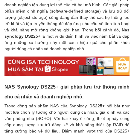
doanh nghiệp tận dụng lợi thế của cả hai mô hình. Các giải pháp
phần mềm định nghĩa (software-defined storage) và lưu trữ đối
tượng (object storage) cũng đang dần thay thế các hệ thống lưu
trữ khối và tệp truyền thống để đáp ứng nhu cầu về tính linh hoạt
và khả năng mở rộng không giới hạn. Trong bối cảnh đó,
Nas
synology DS225+
là một ví dụ điển hình về việc nắm bắt và đáp
ứng những xu hướng này một cách hiệu quả cho phân khúc
người dùng cá nhân và doanh nghiệp nhỏ.
NAS Synology DS225+ giải pháp lưu trữ thông minh
cho cá nhân và doanh nghiệp nhỏ.
Trong dòng sản phẩm NAS của Synology,
DS225+
nổi bật như
một lựa chọn lý tưởng cho người dùng cá nhân, gia đình và các
văn phòng nhỏ (SOHO). Với hai khay ổ cứng, thiết bị này cung
cấp dung lượng lưu trữ đáng kể và khả năng thiết lập RAID để
tăng cường bảo vệ dữ liệu. Điểm mạnh vượt trội của DS225+