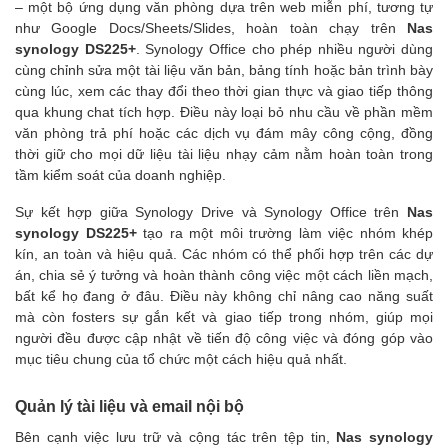
– một bộ ứng dụng văn phòng dựa trên web miễn phí, tương tự
như Google Docs/Sheets/Slides, hoàn toàn chạy trên
Nas
synology DS225+
. Synology Office cho phép nhiều người dùng
cùng chỉnh sửa một tài liệu văn bản, bảng tính hoặc bản trình bày
cùng lúc, xem các thay đổi theo thời gian thực và giao tiếp thông
qua khung chat tích hợp. Điều này loại bỏ nhu cầu về phần mềm
văn phòng trả phí hoặc các dịch vụ đám mây công cộng, đồng
thời giữ cho mọi dữ liệu tài liệu nhạy cảm nằm hoàn toàn trong
tầm kiểm soát của doanh nghiệp.
Sự kết hợp giữa Synology Drive và Synology Office trên
Nas
synology DS225+
tạo ra một môi trường làm việc nhóm khép
kín, an toàn và hiệu quả. Các nhóm có thể phối hợp trên các dự
án, chia sẻ ý tưởng và hoàn thành công việc một cách liền mạch,
bất kể họ đang ở đâu. Điều này không chỉ nâng cao năng suất
mà còn fosters sự gắn kết và giao tiếp trong nhóm, giúp mọi
người đều được cập nhật về tiến độ công việc và đóng góp vào
mục tiêu chung của tổ chức một cách hiệu quả nhất.
Quản lý tài liệu và email nội bộ
Bên cạnh việc lưu trữ và cộng tác trên tệp tin,
Nas synology