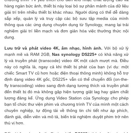
hàng ngàn bức ảnh, thiết bị này loại bỏ sự phân mảnh của dữ liệu
giải trí trên nhiều thiết bị khác nhau. Người dùng có thể dễ dàng
sắp xếp, quản lý và truy cập các bộ sưu tập media của mình
thông qua các ứng dụng chuyên dụng từ Synology, mang lại trải
nghiệm giải trí liền mạch và đơn giản hóa việc thưởng thức nội
dung.
Lưu trữ và phát video 4K, âm nhạc, hình ảnh.
Với bộ xử lý
mạnh mẽ và RAM 2GB,
Nas synology DS225+
có khả năng xử
lý và truyền phát (transcode) video 4K một cách mượt mà. Điều
này có nghĩa là, ngay cả khi thiết bị phát của bạn (ví dụ: một
chiếc Smart TV cũ hơn hoặc điện thoại thông minh) không hỗ trợ
định dạng video 4K gốc, DS225+ vẫn có thể chuyển đổi (on-the-
fly transcoding) video sang định dạng tương thích và truyền phát
đến thiết bị đó mà không gặp hiện tượng giật lag hay giảm chất
lượng đáng kể. Ứng dụng Video Station của Synology cho phép
bạn tổ chức thư viện phim và chương trình TV của mình một cách
chuyên nghiệp, tự động tải về thông tin chi tiết như áp phích,
đánh giá, diễn viên và mô tả, biến trải nghiệm duyệt phim trở nên
thú vị hơn.