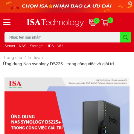
0
0
Server
NAS
Storage
UPS
Wifi
Trang chủ
/
Tin tức
/
Ứng dụng Nas synology DS225+ trong công việc và giải trí