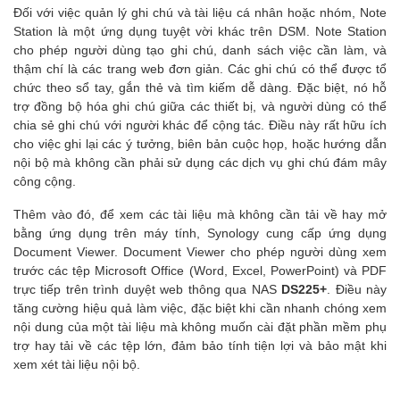
Đối với việc quản lý ghi chú và tài liệu cá nhân hoặc nhóm, Note
Station là một ứng dụng tuyệt vời khác trên DSM. Note Station
cho phép người dùng tạo ghi chú, danh sách việc cần làm, và
thậm chí là các trang web đơn giản. Các ghi chú có thể được tổ
chức theo sổ tay, gắn thẻ và tìm kiếm dễ dàng. Đặc biệt, nó hỗ
trợ đồng bộ hóa ghi chú giữa các thiết bị, và người dùng có thể
chia sẻ ghi chú với người khác để cộng tác. Điều này rất hữu ích
cho việc ghi lại các ý tưởng, biên bản cuộc họp, hoặc hướng dẫn
nội bộ mà không cần phải sử dụng các dịch vụ ghi chú đám mây
công cộng.
Thêm vào đó, để xem các tài liệu mà không cần tải về hay mở
bằng ứng dụng trên máy tính, Synology cung cấp ứng dụng
Document Viewer. Document Viewer cho phép người dùng xem
trước các tệp Microsoft Office (Word, Excel, PowerPoint) và PDF
trực tiếp trên trình duyệt web thông qua NAS
DS225+
. Điều này
tăng cường hiệu quả làm việc, đặc biệt khi cần nhanh chóng xem
nội dung của một tài liệu mà không muốn cài đặt phần mềm phụ
trợ hay tải về các tệp lớn, đảm bảo tính tiện lợi và bảo mật khi
xem xét tài liệu nội bộ.