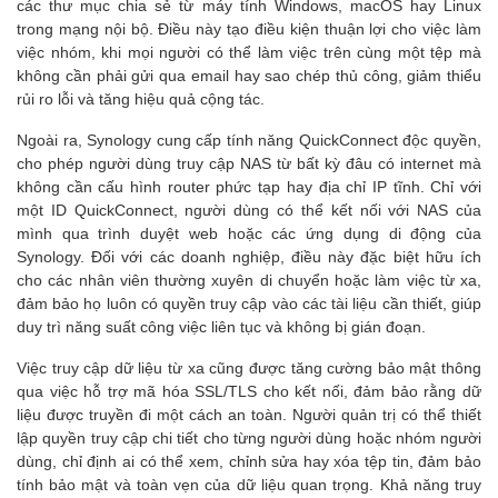
các thư mục chia sẻ từ máy tính Windows, macOS hay Linux
trong mạng nội bộ. Điều này tạo điều kiện thuận lợi cho việc làm
việc nhóm, khi mọi người có thể làm việc trên cùng một tệp mà
không cần phải gửi qua email hay sao chép thủ công, giảm thiểu
rủi ro lỗi và tăng hiệu quả cộng tác.
Ngoài ra, Synology cung cấp tính năng QuickConnect độc quyền,
cho phép người dùng truy cập NAS từ bất kỳ đâu có internet mà
không cần cấu hình router phức tạp hay địa chỉ IP tĩnh. Chỉ với
một ID QuickConnect, người dùng có thể kết nối với NAS của
mình qua trình duyệt web hoặc các ứng dụng di động của
Synology. Đối với các doanh nghiệp, điều này đặc biệt hữu ích
cho các nhân viên thường xuyên di chuyển hoặc làm việc từ xa,
đảm bảo họ luôn có quyền truy cập vào các tài liệu cần thiết, giúp
duy trì năng suất công việc liên tục và không bị gián đoạn.
Việc truy cập dữ liệu từ xa cũng được tăng cường bảo mật thông
qua việc hỗ trợ mã hóa SSL/TLS cho kết nối, đảm bảo rằng dữ
liệu được truyền đi một cách an toàn. Người quản trị có thể thiết
lập quyền truy cập chi tiết cho từng người dùng hoặc nhóm người
dùng, chỉ định ai có thể xem, chỉnh sửa hay xóa tệp tin, đảm bảo
tính bảo mật và toàn vẹn của dữ liệu quan trọng. Khả năng truy