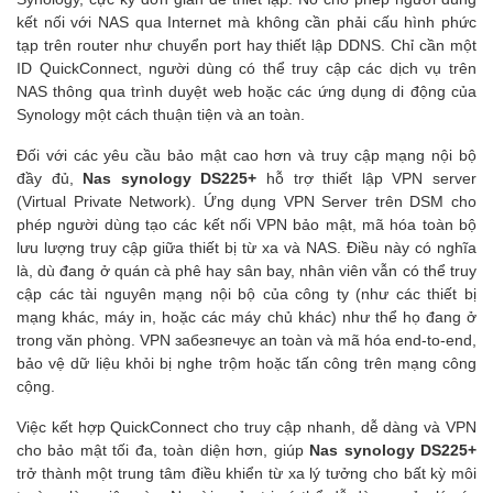
kết nối với NAS qua Internet mà không cần phải cấu hình phức
tạp trên router như chuyển port hay thiết lập DDNS. Chỉ cần một
ID QuickConnect, người dùng có thể truy cập các dịch vụ trên
NAS thông qua trình duyệt web hoặc các ứng dụng di động của
Synology một cách thuận tiện và an toàn.
Đối với các yêu cầu bảo mật cao hơn và truy cập mạng nội bộ
đầy đủ,
Nas synology DS225+
hỗ trợ thiết lập VPN server
(Virtual Private Network). Ứng dụng VPN Server trên DSM cho
phép người dùng tạo các kết nối VPN bảo mật, mã hóa toàn bộ
lưu lượng truy cập giữa thiết bị từ xa và NAS. Điều này có nghĩa
là, dù đang ở quán cà phê hay sân bay, nhân viên vẫn có thể truy
cập các tài nguyên mạng nội bộ của công ty (như các thiết bị
mạng khác, máy in, hoặc các máy chủ khác) như thể họ đang ở
trong văn phòng. VPN забезпечує an toàn và mã hóa end-to-end,
bảo vệ dữ liệu khỏi bị nghe trộm hoặc tấn công trên mạng công
cộng.
Việc kết hợp QuickConnect cho truy cập nhanh, dễ dàng và VPN
cho bảo mật tối đa, toàn diện hơn, giúp
Nas synology DS225+
trở thành một trung tâm điều khiển từ xa lý tưởng cho bất kỳ môi