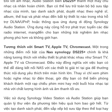
Đối với âm nhạc, Audio Station biến
DS225+
thành một máy chủ
nhạc cá nhân hoàn chỉnh. Bạn có thể lưu trữ toàn bộ bộ sưu tập
nhạc của mình, tạo danh sách phát, duyệt nhạc theo nghệ sĩ,
album, thể loại và phát nhạc đến bất kỳ thiết bị nào trong nhà hỗ
trợ DLNA/UPnP, hoặc thông qua ứng dụng di động Synology
Audio Station. Ứng dụng này cũng hỗ trợ phát trực tuyến các đài
radio internet, mangđến cho bạn những trải nghiệm âm nhạc
phong phú hơn và không giới hạn.
Tương thích với Smart TV, Apple TV, Chromecast.
Một trong
những điểm nổi bật của
Nas synology DS225+
chính là khả
năng tương thích với nhiều thiết bị phát khác nhau như Smart TV,
Apple TV và Chromecast. Điều này đồng nghĩa với việc bạn có
thể dễ dàng kết nối NAS với các thiết bị giải trí tại gia để thưởng
thức nội dung yêu thích trên màn hình lớn. Thay vì chỉ xem phim
hoặc nghe nhạc từ điện thoại, giờ đây bạn có thể biến phòng
khách thành một rạp chiếu phim mini hay một buổi hòa nhạc tại
nhà với chất lượng hình ảnh và âm thanh tối ưu.
Việc sử dụng Synology Video Station và Audio Station giúp bạn
quản lý thư viện đa phương tiện hiệu quả hơn bao giờ hết. Từ
việc tạo danh sách phát, đến sắp xếp bộ sưu tập theo thể loại hay