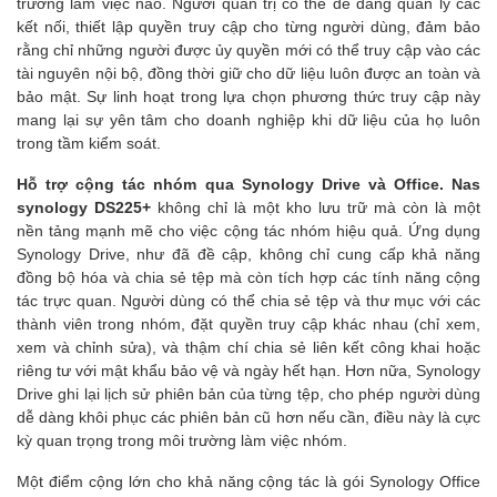
trường làm việc nào. Người quản trị có thể dễ dàng quản lý các
kết nối, thiết lập quyền truy cập cho từng người dùng, đảm bảo
rằng chỉ những người được ủy quyền mới có thể truy cập vào các
tài nguyên nội bộ, đồng thời giữ cho dữ liệu luôn được an toàn và
bảo mật. Sự linh hoạt trong lựa chọn phương thức truy cập này
mang lại sự yên tâm cho doanh nghiệp khi dữ liệu của họ luôn
trong tầm kiểm soát.
Hỗ trợ cộng tác nhóm qua Synology Drive và Office.
Nas
synology DS225+
không chỉ là một kho lưu trữ mà còn là một
nền tảng mạnh mẽ cho việc cộng tác nhóm hiệu quả. Ứng dụng
Synology Drive, như đã đề cập, không chỉ cung cấp khả năng
đồng bộ hóa và chia sẻ tệp mà còn tích hợp các tính năng cộng
tác trực quan. Người dùng có thể chia sẻ tệp và thư mục với các
thành viên trong nhóm, đặt quyền truy cập khác nhau (chỉ xem,
xem và chỉnh sửa), và thậm chí chia sẻ liên kết công khai hoặc
riêng tư với mật khẩu bảo vệ và ngày hết hạn. Hơn nữa, Synology
Drive ghi lại lịch sử phiên bản của từng tệp, cho phép người dùng
dễ dàng khôi phục các phiên bản cũ hơn nếu cần, điều này là cực
kỳ quan trọng trong môi trường làm việc nhóm.
Một điểm cộng lớn cho khả năng cộng tác là gói Synology Office