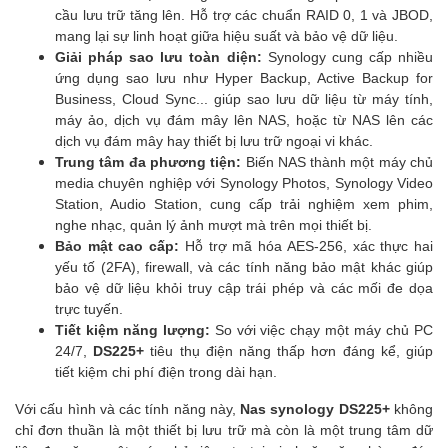
cầu lưu trữ tăng lên. Hỗ trợ các chuẩn RAID 0, 1 và JBOD,
mang lại sự linh hoạt giữa hiệu suất và bảo vệ dữ liệu.
Giải pháp sao lưu toàn diện:
Synology cung cấp nhiều
ứng dụng sao lưu như Hyper Backup, Active Backup for
Business, Cloud Sync... giúp sao lưu dữ liệu từ máy tính,
máy ảo, dịch vụ đám mây lên NAS, hoặc từ NAS lên các
dịch vụ đám mây hay thiết bị lưu trữ ngoại vi khác.
Trung tâm đa phương tiện:
Biến NAS thành một máy chủ
media chuyên nghiệp với Synology Photos, Synology Video
Station, Audio Station, cung cấp trải nghiệm xem phim,
nghe nhạc, quản lý ảnh mượt mà trên mọi thiết bị.
Bảo mật cao cấp:
Hỗ trợ mã hóa AES-256, xác thực hai
yếu tố (2FA), firewall, và các tính năng bảo mật khác giúp
bảo vệ dữ liệu khỏi truy cập trái phép và các mối đe dọa
trực tuyến.
Tiết kiệm năng lượng:
So với việc chạy một máy chủ PC
24/7,
DS225+
tiêu thụ điện năng thấp hơn đáng kể, giúp
tiết kiệm chi phí điện trong dài hạn.
Với cấu hình và các tính năng này,
Nas synology DS225+
không
chỉ đơn thuần là một thiết bị lưu trữ mà còn là một trung tâm dữ