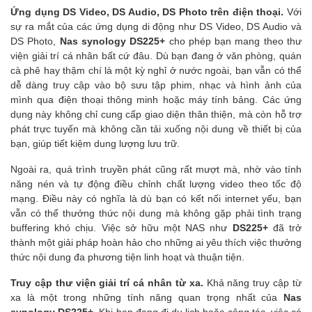
Ứng dụng DS Video, DS Audio, DS Photo trên điện thoại.
Với
sự ra mắt của các ứng dụng di động như DS Video, DS Audio và
DS Photo,
Nas synology DS225+
cho phép bạn mang theo thư
viện giải trí cá nhân bất cứ đâu. Dù bạn đang ở văn phòng, quán
cà phê hay thậm chí là một kỳ nghỉ ở nước ngoài, bạn vẫn có thể
dễ dàng truy cập vào bộ sưu tập phim, nhạc và hình ảnh của
mình qua điện thoại thông minh hoặc máy tính bảng. Các ứng
dụng này không chỉ cung cấp giao diện thân thiện, mà còn hỗ trợ
phát trực tuyến mà không cần tải xuống nội dung về thiết bị của
bạn, giúp tiết kiệm dung lượng lưu trữ.
Ngoài ra, quá trình truyền phát cũng rất mượt mà, nhờ vào tính
năng nén và tự động điều chỉnh chất lượng video theo tốc độ
mạng. Điều này có nghĩa là dù bạn có kết nối internet yếu, bạn
vẫn có thể thưởng thức nội dung mà không gặp phải tình trạng
buffering khó chịu. Việc sở hữu một NAS như
DS225+
đã trở
thành một giải pháp hoàn hảo cho những ai yêu thích việc thưởng
thức nội dung đa phương tiện linh hoạt và thuận tiện.
Truy cập thư viện giải trí cá nhân từ xa.
Khả năng truy cập từ
xa là một trong những tính năng quan trọng nhất của
Nas
synology DS225+
. Khi bạn đang đi du lịch hoặc công tác, việc có