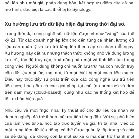
nổi lên như một giải pháp dung hòa, kết hợp ưu điểm của cả hai
mô hình, đặc biệt là các thiết bị từ Synology.
Xu hướng lưu trữ dữ liệu hiện đại trong thời đại số.
Trong thời đại công nghệ số, dữ liệu được ví như "vàng" của thế
kỷ 21. Từ các doanh nghiệp lớn cho đến từng cá nhân, lượng dữ
liệu cần quản lý và lưu trữ tăng lên theo cấp số nhân mỗi ngày.
Xu hướng này đặt ra những thách thức không nhỏ về dung lượng
lưu trữ, tốc độ truy cập, khả năng bảo mật và tính liên tục trong
công việc. Người dùng không chỉ muốn lưu trữ mà còn muốn truy
cập dữ liệu mọi lúc, mọi nơi, từ mọi thiết bị một cách liền mạch.
Điều này thúc đẩy sự phát triển của các công nghệ lưu trữ tiên
tiến hơn, bao gồm cả các giải pháp tại chỗ (on-premise) và dựa
trên đám mây (cloud-based), cũng như các hệ thống kết hợp để
tối ưu hóa hiệu quả.
Nhu cầu về một "ngôi nhà" kỹ thuật số cho dữ liệu cá nhân và
doanh nghiệp đã trở thành một ưu tiên hàng đầu. Với sự phổ biến
của làm việc từ xa, học tập trực tuyến và giải trí tại nhà, việc có
một trung tâm dữ liệu riêng, có thể được quản lý tập trung và chia
sẻ dễ dàng, đã không còn là một sự xa xỉ mà dần trở thành một