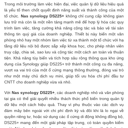
Trong môi trường làm việc hiện đại, việc quản lý dữ liệu hiệu quả
là yếu tố then chốt quyết định năng suất và thành công của một
tổ chức.
Nas synology DS225+
không chỉ cung cấp không gian
lưu trữ mà còn là một nền tảng mạnh mẽ để hợp lý hóa các quy
trình làm việc, tăng cường khả năng cộng tác và bảo vệ tài sản
thông tin quý giá của doanh nghiệp. Thiết bị này biến một văn
phòng nhỏ hay một nhóm làm việc từ xa thành một tổ chức với hạ
tầng dữ liệu nội bộ được sắp xếp khoa học, cho phép nhân viên
truy cập, chia sẻ, sao lưu và cộng tác một cách an toàn và thuận
tiện. Khả năng tùy biến và tích hợp sâu rộng thông qua kho ứng
dụng của Synology giúp DS225+ trở thành một công cụ đa năng,
vượt xa vai trò của một ổ cứng mạng thông thường, đóng vai trò
như một máy chủ dịch vụ mini, giúp tối ưu hóa chi phí đầu tư
CNTT cho doanh nghiệp vừa và nhỏ.
Với
Nas synology DS225+
, các doanh nghiệp nhỏ và văn phòng
tại gia có thể giải quyết nhiều thách thức phổ biến trong quản lý
dữ liệu một cách hiệu quả. Thay vì phụ thuộc vào các dịch vụ
đám mây bên ngoài với chi phí định kỳ và đôi khi là lo ngại về
quyền riêng tư, hoặc sử dụng các ổ cứng di động không đồng bộ,
DS225+ mang đến một giải pháp tập trung, có toàn quyền kiểm