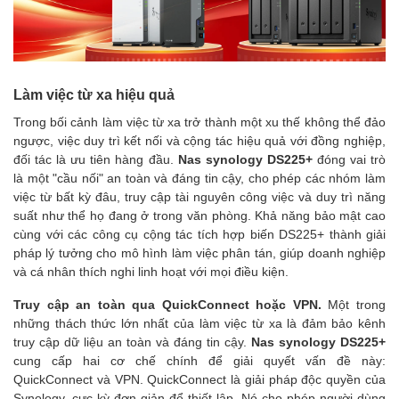
Làm việc từ xa hiệu quả
Trong bối cảnh làm việc từ xa trở thành một xu thế không thể đảo
ngược, việc duy trì kết nối và cộng tác hiệu quả với đồng nghiệp,
đối tác là ưu tiên hàng đầu.
Nas synology DS225+
đóng vai trò
là một "cầu nối" an toàn và đáng tin cậy, cho phép các nhóm làm
việc từ bất kỳ đâu, truy cập tài nguyên công việc và duy trì năng
suất như thể họ đang ở trong văn phòng. Khả năng bảo mật cao
cùng với các công cụ cộng tác tích hợp biến DS225+ thành giải
pháp lý tưởng cho mô hình làm việc phân tán, giúp doanh nghiệp
và cá nhân thích nghi linh hoạt với mọi điều kiện.
Truy cập an toàn qua QuickConnect hoặc VPN.
Một trong
những thách thức lớn nhất của làm việc từ xa là đảm bảo kênh
truy cập dữ liệu an toàn và đáng tin cậy.
Nas synology DS225+
cung cấp hai cơ chế chính để giải quyết vấn đề này:
QuickConnect và VPN. QuickConnect là giải pháp độc quyền của
Synology, cực kỳ đơn giản để thiết lập. Nó cho phép người dùng