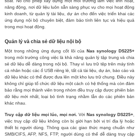
soát. Nó cho phép xây dựng một môi trường làm việc linh hoạt,
năng động, nơi dữ liệu luôn sẵn sàng phục vụ cho mọi hoạt động
kinh doanh, từ quản lý tài liệu, dự án cho đến việc triển khai các
ứng dụng nội bộ chuyên biệt, đảm bảo tính liên tục và hiệu quả
trong mọi hoạt động.
Quản lý và chia sẻ dữ liệu nội bộ
Một trong những ứng dụng cốt lõi của
Nas synology DS225+
trong môi trường công việc là khả năng quản lý tập trung và chia
sẻ dữ liệu dễ dàng trong nội bộ. Thay vì lưu trữ tệp trên máy tính
cá nhân hoặc các ổ USB riêng lẻ, tất cả tài liệu, dự án, báo cáo và
dữ liệu khác có thể được đưa lên một kho lưu trữ chung. Điều này
không chỉ giúp tổ chức dữ liệu một cách có hệ thống mà còn đảm
bảo rằng mọi thành viên trong nhóm đều truy cập được phiên bản
dữ liệu mới nhất, loại bỏ tình trạng nhầm lẫn do các phiên bản
khác nhau.
Truy cập dữ liệu mọi lúc, mọi nơi.
Với
Nas synology DS225+
,
việc truy cập dữ liệu không còn bị giới hạn bởi vị trí địa lý hoặc
thiết bị người dùng. Thông qua các giao thức mạng chuẩn như
SMB/CIFS, AFP, NFS, FTP, người dùng có thể dễ dàng truy cập