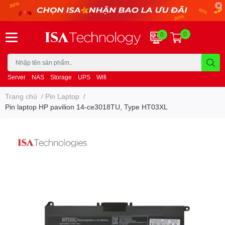
0
0
Server
NAS
Storage
UPS
Wifi
Trang chủ
/
Pin Laptop
/
Pin laptop HP pavilion 14-ce3018TU, Type HT03XL