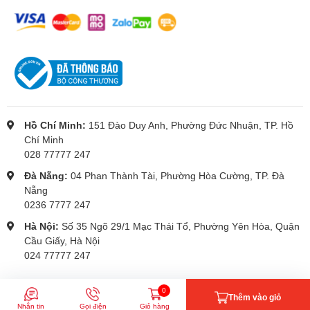
Hồ Chí Minh:
151 Đào Duy Anh, Phường Đức Nhuận, TP. Hồ
Chí Minh
028 77777 247
Đà Nẵng:
04 Phan Thành Tài, Phường Hòa Cường, TP. Đà
Nẵng
0236 7777 247
Hà Nội:
Số 35 Ngõ 29/1 Mạc Thái Tổ, Phường Yên Hòa, Quận
Cầu Giấy, Hà Nội
024 77777 247
© Bản quyền thuộc về CÔNG TY TNHH GIẢI PHÁP CÔNG NGHỆ
0
Thêm vào giỏ
ISA
Nhắn tin
Gọi điện
Giỏ hàng