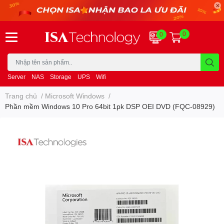
0
0
Server
NAS
Storage
UPS
Wifi
Trang chủ
/
Microsoft Windows
/
Phần mềm Windows 10 Pro 64bit 1pk DSP OEI DVD (FQC-08929)