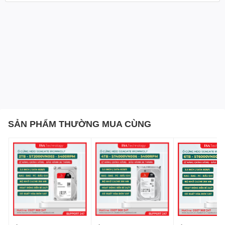
cho nhiều hệ thống NAS.
- Cảm biến RV tích hợp : Giảm thiểu rung chuyển, giúp hệ thống
NAS hoạt động ổn định trong môi trường khắc nghiệt.
- Hoạt động liên tục 24/7 : Được thiết kế để hoạt động liên tục
trong các môi trường yêu cầu độ ổn định cao.
Lợi ích khi sử dụng
- Lưu trữ dữ liệu an toàn : Tăng cường bảo vệ dữ liệu nhờ khả
năng chống rung và giảm thiểu hoạt động.
- Hiệu suất cao : Ổ cứng có khả năng xử lý khối lượng công việc
lớn, truyền tải dữ liệu nhanh và hiệu quả.
- Độ tin cậy cao : Được thiết kế để sử dụng trong môi trường
SẢN PHẨM THƯỜNG MUA CÙNG
chuyên dụng NAS, đảm bảo sự ổn định và tuổi thọ lâu dài.
Hướng dẫn sử dụng
- Thiết lập dễ dàng vào các thiết bị NAS tương thích với giao tiếp
SATA 6Gb/s tiếp theo.
- Sử dụng kèm theo RAID hệ thống để tăng cường khả năng bảo
vệ tốc độ truyền dữ liệu và tối ưu hóa.
- Theo dõi tình trạng ổ cứng thường xuyên để đảm bảo hiệu suất
tối ưu.