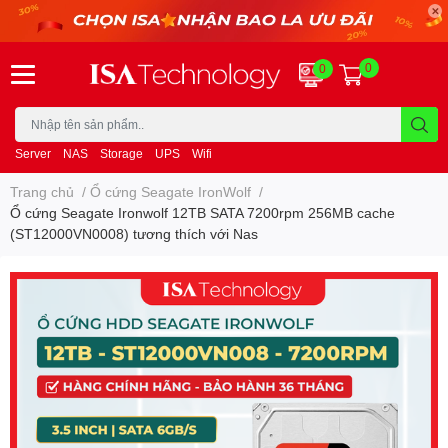
0
0
Server
NAS
Storage
UPS
Wifi
Trang chủ
/
Ổ cứng Seagate IronWolf
/
Ổ cứng Seagate Ironwolf 12TB SATA 7200rpm 256MB cache
(ST12000VN0008) tương thích với Nas