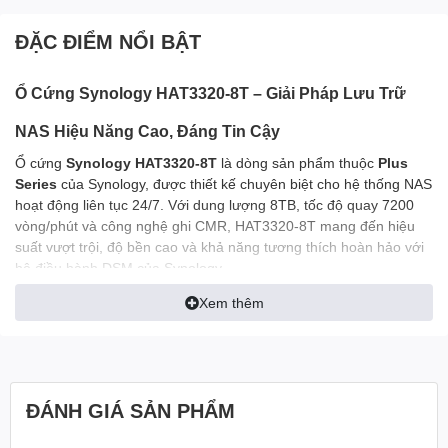
ĐẶC ĐIỂM NỔI BẬT
Ổ Cứng Synology HAT3320-8T – Giải Pháp Lưu Trữ
NAS Hiệu Năng Cao, Đáng Tin Cậy
Ổ cứng
Synology HAT3320-8T
là dòng sản phẩm thuộc
Plus
Series
của Synology, được thiết kế chuyên biệt cho hệ thống NAS
hoạt động liên tục 24/7. Với dung lượng 8TB, tốc độ quay 7200
vòng/phút và công nghệ ghi CMR, HAT3320-8T mang đến hiệu
suất vượt trội, độ bền cao và khả năng tương thích hoàn hảo với
hệ điều hành DSM của Synology.
Xem thêm
Thông Số Kỹ Thuật Chính Xác
Dung lượng
: 8TB
Chuẩn giao tiếp
: SATA III 6 Gb/s
ĐÁNH GIÁ SẢN PHẨM
Kích thước
: 3.5 inch
Tốc độ quay
: 7200 vòng/phút