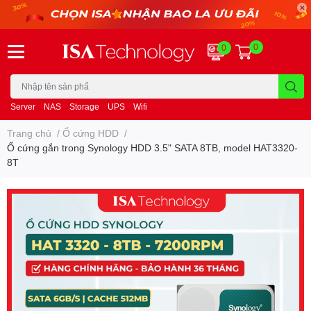
0
0
Server
NAS
Storage
UPS
Wifi
Trang chủ
/
Ổ cứng HDD
/
Ổ cứng gắn trong Synology HDD 3.5" SATA 8TB, model HAT3320-
8T