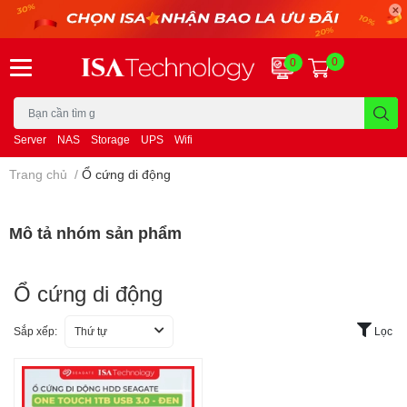
0
0
Server
NAS
Storage
UPS
Wifi
Trang chủ
/
Ổ cứng di động
Mô tả nhóm sản phẩm
Ổ cứng di động
Sắp xếp:
Thứ tự
Lọc