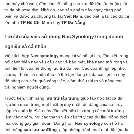
tạo máy chủ web, đến các hệ thống sao lưu dữ liệu lớn hoặc giải
trí đa phương tiện. Nhờ đó, các sản phẩm này ngày càng phổ
biến và được ưa chuộng tại
tại Việt Nam
, đặc biệt là tại các đô thị
lớn như
TP Hồ Chí Minh
hay
TP Đà Nẵng
.
Lợi ích của việc sử dụng Nas Synology trong doanh
nghiệp và cá nhân
Việc tích hợp
Nas synology
mang lại vô số lợi ích, đặc biệt trong
bối cảnh hiện nay yêu cầu cao về bảo mật, khả năng mở rộng và
tính tiện lợi của hệ thống lưu trữ dữ liệu. Các doanh nghiệp nhỏ,
startup, hoặc cá nhân đều có thể tận dụng tối đa các lợi ích này
để nâng cao hiệu quả công việc, giảm thiểu rủi ro và nâng cao
trải nghiệm người dùng.
Trước tiên, tính năng
lưu trữ tập trung
giúp tập hợp tất cả dữ
liệu liên quan trong một thiết bị duy nhất, dễ dàng chia sẻ, truy
cập và quản lý. Điều này đặc biệt hữu ích trong các môi trường
làm việc nhóm, nơi các thành viên cần truy cập dữ liệu đồng thời
mà không gây gián đoạn. Đồng thời,
Nas synology
còn hỗ trợ
tính năng
sao lưu tự động
, giúp phòng tránh mất mát dữ liệu do