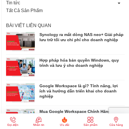
Tin tức
Tất Cả Sản Phẩm
BÀI VIẾT LIÊN QUAN
Synology ra mắt dòng NAS neo+ Giải pháp
lưu trữ tối ưu chi phí cho doanh nghiệp
Hợp pháp hóa bản quyền Windows, quy
trình và lưu ý cho doanh nghiệp
Google Workspace là gì? Tính năng, lợi
ích và hướng dẫn triển khai cho doanh
nghiệp
Mua Google Workspace Chính Hãng Cho
Doanh Nghiệp Giá Tốt, Hỗ Trợ Triển Khai
ISA Technology
Gọi điện
Nhắn tin
Ưu đãi
Sản phẩm
Cửa hàng