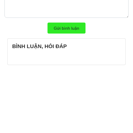
Gửi bình luận
BÌNH LUẬN, HỎI ĐÁP