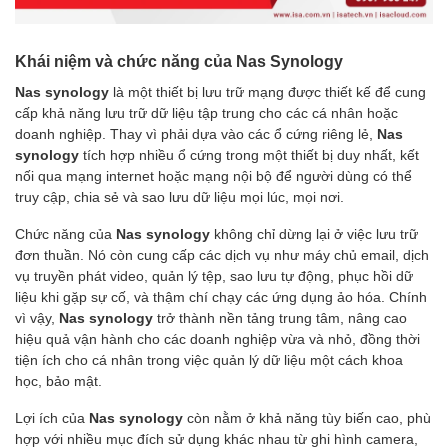
Khái niệm và chức năng của Nas Synology
Nas synology
là một thiết bị lưu trữ mạng được thiết kế để cung
cấp khả năng lưu trữ dữ liệu tập trung cho các cá nhân hoặc
doanh nghiệp. Thay vì phải dựa vào các ổ cứng riêng lẻ,
Nas
synology
tích hợp nhiều ổ cứng trong một thiết bị duy nhất, kết
nối qua mạng internet hoặc mạng nội bộ để người dùng có thể
truy cập, chia sẻ và sao lưu dữ liệu mọi lúc, mọi nơi.
Chức năng của
Nas synology
không chỉ dừng lại ở việc lưu trữ
đơn thuần. Nó còn cung cấp các dịch vụ như máy chủ email, dịch
vụ truyền phát video, quản lý tệp, sao lưu tự động, phục hồi dữ
liệu khi gặp sự cố, và thậm chí chạy các ứng dụng ảo hóa. Chính
vì vậy,
Nas synology
trở thành nền tảng trung tâm, nâng cao
hiệu quả vận hành cho các doanh nghiệp vừa và nhỏ, đồng thời
tiện ích cho cá nhân trong việc quản lý dữ liệu một cách khoa
học, bảo mật.
Lợi ích của
Nas synology
còn nằm ở khả năng tùy biến cao, phù
hợp với nhiều mục đích sử dụng khác nhau từ ghi hình camera,