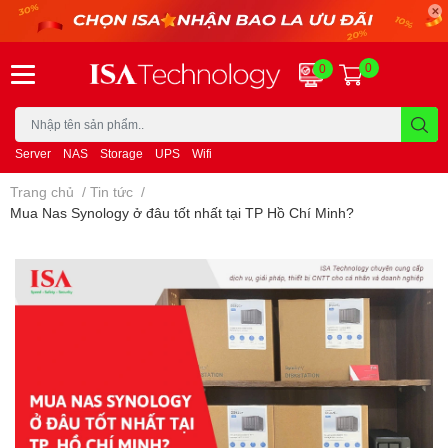
0
0
Server
NAS
Storage
UPS
Wifi
Trang chủ
/
Tin tức
/
Mua Nas Synology ở đâu tốt nhất tại TP Hồ Chí Minh?