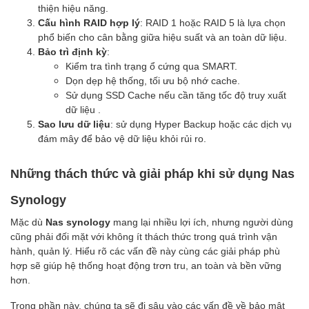
thiện hiệu năng.
Cấu hình RAID hợp lý
: RAID 1 hoặc RAID 5 là lựa chọn
phổ biến cho cân bằng giữa hiệu suất và an toàn dữ liệu.
Bảo trì định kỳ
:
Kiểm tra tình trạng ổ cứng qua SMART.
Dọn dẹp hệ thống, tối ưu bộ nhớ cache.
Sử dụng SSD Cache nếu cần tăng tốc độ truy xuất
dữ liệu .
Sao lưu dữ liệu
: sử dụng Hyper Backup hoặc các dịch vụ
đám mây để bảo vệ dữ liệu khỏi rủi ro.
Những thách thức và giải pháp khi sử dụng Nas
Synology
Mặc dù
Nas synology
mang lại nhiều lợi ích, nhưng người dùng
cũng phải đối mặt với không ít thách thức trong quá trình vận
hành, quản lý. Hiểu rõ các vấn đề này cùng các giải pháp phù
hợp sẽ giúp hệ thống hoạt động trơn tru, an toàn và bền vững
hơn.
Trong phần này, chúng ta sẽ đi sâu vào các vấn đề về bảo mật