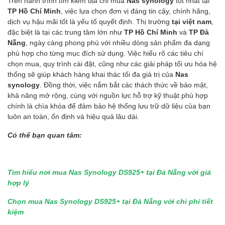
Trên hành trình tìm kiếm địa chỉ mua
Nas synology
tốt nhất tại
TP Hồ Chí Minh
, việc lựa chọn đơn vị đáng tin cậy, chính hãng,
dịch vụ hậu mãi tốt là yếu tố quyết định. Thị trường
tại việt nam
,
đặc biệt là tại các trung tâm lớn như
TP Hồ Chí Minh
và
TP Đà
Nẵng
, ngày càng phong phú với nhiều dòng sản phẩm đa dạng
phù hợp cho từng mục đích sử dụng. Việc hiểu rõ các tiêu chí
chọn mua, quy trình cài đặt, cũng như các giải pháp tối ưu hóa hệ
thống sẽ giúp khách hàng khai thác tối đa giá trị của
Nas
synology
. Đồng thời, việc nắm bắt các thách thức về bảo mật,
khả năng mở rộng, cùng với nguồn lực hỗ trợ kỹ thuật phù hợp
chính là chìa khóa để đảm bảo hệ thống lưu trữ dữ liệu của bạn
luôn an toàn, ổn định và hiệu quả lâu dài.
Có thể bạn quan tâm:
Tìm hiểu nơi mua Nas Synology DS925+ tại Đà Nẵng với giá
hợp lý
Chọn mua Nas Synology DS925+ tại Đà Nẵng với chi phí tiết
kiệm