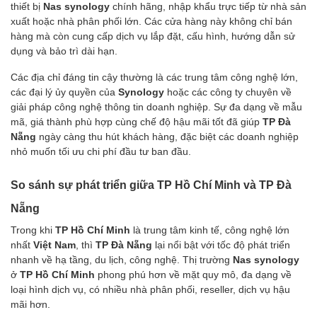
thiết bị
Nas synology
chính hãng, nhập khẩu trực tiếp từ nhà sản
xuất hoặc nhà phân phối lớn. Các cửa hàng này không chỉ bán
hàng mà còn cung cấp dịch vụ lắp đặt, cấu hình, hướng dẫn sử
dụng và bảo trì dài hạn.
Các địa chỉ đáng tin cậy thường là các trung tâm công nghệ lớn,
các đại lý ủy quyền của
Synology
hoặc các công ty chuyên về
giải pháp công nghệ thông tin doanh nghiệp. Sự đa dạng về mẫu
mã, giá thành phù hợp cùng chế độ hậu mãi tốt đã giúp
TP Đà
Nẵng
ngày càng thu hút khách hàng, đặc biệt các doanh nghiệp
nhỏ muốn tối ưu chi phí đầu tư ban đầu.
So sánh sự phát triển giữa TP Hồ Chí Minh và TP Đà
Nẵng
Trong khi
TP Hồ Chí Minh
là trung tâm kinh tế, công nghệ lớn
nhất
Việt Nam
, thì
TP Đà Nẵng
lại nổi bật với tốc độ phát triển
nhanh về hạ tầng, du lịch, công nghệ. Thị trường
Nas synology
ở
TP Hồ Chí Minh
phong phú hơn về mặt quy mô, đa dạng về
loại hình dịch vụ, có nhiều nhà phân phối, reseller, dịch vụ hậu
mãi hơn.