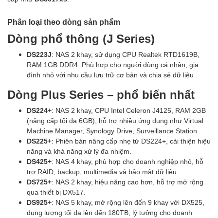
Phân loại theo dòng sản phẩm
Dòng phổ thông (J Series)
DS223J
: NAS 2 khay, sử dụng CPU Realtek RTD1619B,
RAM 1GB DDR4. Phù hợp cho người dùng cá nhân, gia
đình nhỏ với nhu cầu lưu trữ cơ bản và chia sẻ dữ liệu .
Dòng Plus Series – phổ biến nhất
DS224+
: NAS 2 khay, CPU Intel Celeron J4125, RAM 2GB
(nâng cấp tối đa 6GB), hỗ trợ nhiều ứng dụng như Virtual
Machine Manager, Synology Drive, Surveillance Station .
DS225+
: Phiên bản nâng cấp nhẹ từ DS224+, cải thiện hiệu
năng và khả năng xử lý đa nhiệm.
DS425+
: NAS 4 khay, phù hợp cho doanh nghiệp nhỏ, hỗ
trợ RAID, backup, multimedia và bảo mật dữ liệu.
DS725+
: NAS 2 khay, hiệu năng cao hơn, hỗ trợ mở rộng
qua thiết bị DX517.
DS925+
: NAS 5 khay, mở rộng lên đến 9 khay với DX525,
dung lượng tối đa lên đến 180TB, lý tưởng cho doanh