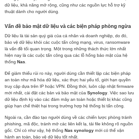
dữ liệu, khả năng mở rộng, cũng như các nguồn lực hỗ trợ kỹ
thuật dành cho người dùng.
Vấn đề bảo mật dữ liệu và các biện pháp phòng ngừa
Dữ liệu là tài sản quý giá của cá nhân và doanh nghiệp, do đó,
bảo vệ dữ liệu khỏi các cuộc tấn công mạng, virus, ransomware
là vấn đề tối quan trọng. Một trong những thách thức lớn nhất
hiện nay là các cuộc tấn công qua các lỗ hổng bảo mật của hệ
thống
Nas
.
Để giảm thiểu rủi ro này, người dùng cần thiết lập các biện pháp
an toàn như mã hóa dữ liệu, xác thực hai yếu tố, giới hạn quyền
truy cập dựa trên IP hoặc VPN. Đồng thời, luôn cập nhật firmware
mới nhất, cài đặt các bản vá bảo mật của
Synology
. Việc sao lưu
dữ liệu định kỳ vào các đám mây an toàn hoặc thiết bị khác cũng
giúp hạn chế thiệt hại trong trường hợp hệ thống bị tấn công.
Ngoài ra, cần đào tạo người dùng về các chiến lược phòng tránh
phishing, mã độc, tránh mở các liên kết lạ, tải file không rõ nguồn
gốc. Chỉ có như vậy, hệ thống
Nas synology
mới có thể vận
hành an toàn, bảo vệ dữ liệu tốt nhất.