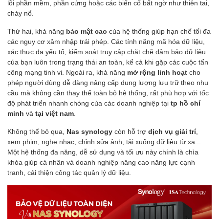
lỗi phần mềm, phần cứng hoặc các biến cố bất ngờ như thiên tai,
cháy nổ.
Thứ hai, khả năng
bảo mật cao
của hệ thống giúp hạn chế tối đa
các nguy cơ xâm nhập trái phép. Các tính năng mã hóa dữ liệu,
xác thực đa yếu tố, kiểm soát truy cập chặt chẽ đảm bảo dữ liệu
của bạn luôn trong trạng thái an toàn, kể cả khi gặp các cuộc tấn
công mạng tinh vi. Ngoài ra, khả năng
mở rộng linh hoạt
cho
phép người dùng dễ dàng nâng cấp dung lượng lưu trữ theo nhu
cầu mà không cần thay thế toàn bộ hệ thống, rất phù hợp với tốc
độ phát triển nhanh chóng của các doanh nghiệp tại
tp hồ chí
minh
và
tại việt nam
.
Không thể bỏ qua,
Nas synology
còn hỗ trợ
dịch vụ giải trí
,
xem phim, nghe nhạc, chỉnh sửa ảnh, tải xuống dữ liệu từ xa...
Một hệ thống đa năng, dễ sử dụng và tối ưu này chính là chìa
khóa giúp cá nhân và doanh nghiệp nâng cao năng lực cạnh
tranh, cải thiện công tác quản lý dữ liệu.