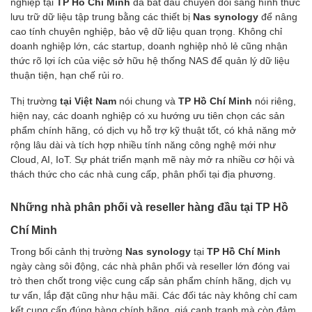
nghiệp tại
TP Hồ Chí Minh
đã bắt đầu chuyển đổi sang hình thức
lưu trữ dữ liệu tập trung bằng các thiết bị
Nas synology
để nâng
cao tính chuyên nghiệp, bảo vệ dữ liệu quan trọng. Không chỉ
doanh nghiệp lớn, các startup, doanh nghiệp nhỏ lẻ cũng nhận
thức rõ lợi ích của việc sở hữu hệ thống NAS để quản lý dữ liệu
thuận tiện, hạn chế rủi ro.
Thị trường
tại Việt Nam
nói chung và
TP Hồ Chí Minh
nói riêng,
hiện nay, các doanh nghiệp có xu hướng ưu tiên chọn các sản
phẩm chính hãng, có dịch vụ hỗ trợ kỹ thuật tốt, có khả năng mở
rộng lâu dài và tích hợp nhiều tính năng công nghệ mới như
Cloud, AI, IoT. Sự phát triển mạnh mẽ này mở ra nhiều cơ hội và
thách thức cho các nhà cung cấp, phân phối tại địa phương.
Những nhà phân phối và reseller hàng đầu tại TP Hồ
Chí Minh
Trong bối cảnh thị trường
Nas synology
tại
TP Hồ Chí Minh
ngày càng sôi động, các nhà phân phối và reseller lớn đóng vai
trò then chốt trong việc cung cấp sản phẩm chính hãng, dịch vụ
tư vấn, lắp đặt cũng như hậu mãi. Các đối tác này không chỉ cam
kết cung cấp đúng hàng chính hãng, giá cạnh tranh mà còn đảm