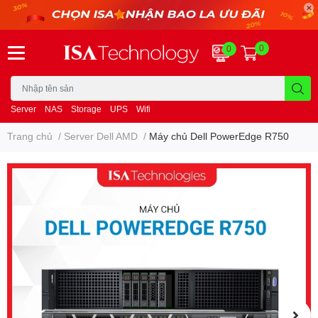
0
0
Server
NAS
Storage
UPS
Wifi
Trang chủ
/
Server Dell AMD
/
Máy chủ Dell PowerEdge R750