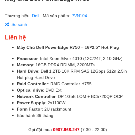
Thương hiệu:
Dell
Mã sản phẩm:
PVN104
So sánh
Liên hệ
Máy Chủ Dell PowerEdge R750 – 16×2.5″ Hot Plug
Processor
: Intel Xeon Silver 4310 (12C/24T, 2.10 GHz)
Memory
: 16GB DDR4 RDIMM, 3200MTs
Hard Drive
: Dell 1.2TB 10K RPM SAS 12Gbps 512n 2.5in
Hot-plug Hard Drive
Raid Controller
: RAID Controller H755
Optical drive
: DVD Ext
Network Controller
: DP 1GbE LOM + BC5720QP OCP
Power Supply
: 2x1100W
Form Factor
: 2U rackmount
Bảo hành 36 tháng
Gọi đặt mua
0907.968.247
(7:30 - 22:00)