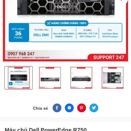
Chia sẻ
Máy chủ Dell PowerEdge R750