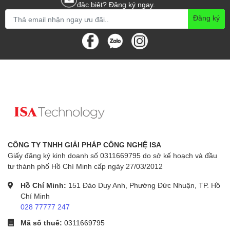
Xuất nhập hàng
đặc biệt? Đăng ký ngay.
Giao nhận
Đăng ký
Máy đảm bảo các bản in:
Không lệch dòng
Không nhòe chữ
Đồng đều giữa các liên
Độ Bền Vượt Trội – Hoạt Động Ổn Định Suốt Nhiều
Năm
CÔNG TY TNHH GIẢI PHÁP CÔNG NGHỆ ISA
Một trong những lý do khiến Epson LQ-350 được doanh nghiệp
Giấy đăng ký kinh doanh số 0311669795 do sở kế hoạch và đầu
tin dùng chính là
độ bền cực cao
.
tư thành phố Hồ Chí Minh cấp ngày 27/03/2012
Hồ Chí Minh:
151 Đào Duy Anh, Phường Đức Nhuận, TP. Hồ
Thông số độ bền ấn tượng
Chí Minh
Tuổi thọ đầu in:
400 triệu ký tự
028 77777 247
MTBF (thời gian hoạt động):
10.000 giờ
Mã số thuế:
0311669795
Ribbon: ~2,5 triệu ký tự