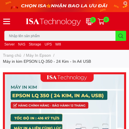
0
0
Server
NAS
Storage
UPS
Wifi
Trang chủ
/
Máy In Epson
/
Máy in kim EPSON LQ-350 - 24 Kim - In A4 USB