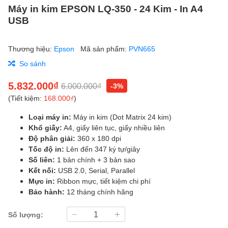
Máy in kim EPSON LQ-350 - 24 Kim - In A4
USB
Thương hiệu:
Epson
Mã sản phẩm:
PVN665
So sánh
5.832.000₫
6.000.000₫
-3%
(Tiết kiệm:
168.000₫
)
Loại máy in:
Máy in kim (Dot Matrix 24 kim)
Khổ giấy:
A4, giấy liên tục, giấy nhiều liên
Độ phân giải:
360 x 180 dpi
Tốc độ in:
Lên đến 347 ký tự/giây
Số liên:
1 bản chính + 3 bản sao
Kết nối:
USB 2.0, Serial, Parallel
Mực in:
Ribbon mực, tiết kiệm chi phí
Bảo hành:
12 tháng chính hãng
Số lượng: