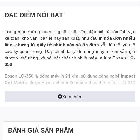
ĐẶC ĐIỂM NỔI BẬT
Trong môi trường doanh nghiệp hiện đại, đặc biệt là các lĩnh vực
kế toán, kho vận, bán lẻ hay sản xuất, nhu cầu in
hóa đơn nhiều
liên, chứng từ giấy tờ chính xác và ổn định
vẫn là một yếu tố
cực kỳ quan trọng. Đây chính là lý do dòng máy in kim vẫn giữ
được vị thế riêng, và nổi bật nhất chính là
máy in kim Epson LQ-
350
.
Epson LQ-350 là dòng máy in 24 kim, sử dụng công nghệ
Impact
Dot Matrix
, được Epson phát triển nhằm thay thế model LQ-310
với hàng loạt nâng cấp về
tốc độ, độ bền và hiệu quả vận
hành
. Máy không chỉ đảm bảo chất lượng in sắc nét mà còn giúp
Xem thêm
doanh nghiệp tối ưu chi phí trong dài hạn.
Sản phẩm này đặc biệt phù hợp với các môi trường cần in liên
tục, nhiều chứng từ và yêu cầu lưu trữ dữ liệu dạng giấy theo quy
định.
ĐÁNH GIÁ SẢN PHẨM