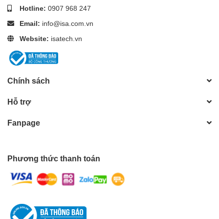
Hotline:
0907 968 247
So với LQ-310:
Email:
info@isa.com.vn
Tăng độ bền ~70%
Website:
isatech.vn
Ít lỗi vặt hơn
Vận hành ổn định hơn
Lợi ích thực tế
Chính sách
Giảm chi phí sửa chữa
Hỗ trợ
Không gián đoạn công việc
Tối ưu chi phí đầu tư dài hạn
Fanpage
Tiết Kiệm Chi Phí – Lợi Thế Cạnh Tranh Lớn
Không giống như máy in laser hay in phun, Epson LQ-350 có chi
Phương thức thanh toán
phí vận hành cực kỳ thấp.
Những yếu tố giúp tiết kiệm
Ribbon giá rẻ, dùng lâu
Ít thay thế linh kiện