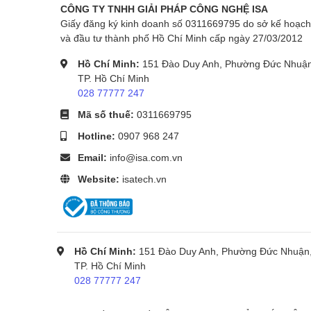
CÔNG TY TNHH GIẢI PHÁP CÔNG NGHỆ ISA
Sao chụp liên tục lên đến 999 bản
Giấy đăng ký kinh doanh số 0311669795 do sở kế hoạch
Thu phóng từ 25% đến 400%
và đầu tư thành phố Hồ Chí Minh cấp ngày 27/03/2012
Những tính năng này giúp người dùng xử lý tài liệu lin
Hồ Chí Minh:
151 Đào Duy Anh, Phường Đức Nhuận
TP. Hồ Chí Minh
Hệ thống khay giấy của Canon MF453dw
028 77777 247
Canon MF453dw được trang bị hệ thống khay giấy tiê
Mã số thuế:
0311669795
Khay chính: 250 tờ
Hotline:
0907 968 247
Khay đa năng: 100 tờ
Email:
info@isa.com.vn
Khay ADF: 50 tờ
Khay giấy ra: 65 tờ
Website:
isatech.vn
Dung lượng giấy lớn giúp giảm tần suất nạp giấy, đảm bả
Tiết kiệm điện năng với Canon MF453dw
Hồ Chí Minh:
151 Đào Duy Anh, Phường Đức Nhuận
Canon MF453dw được tối ưu hóa tiêu thụ điện năng với
TP. Hồ Chí Minh
028 77777 247
Khi hoạt động: khoảng 1330W
Chế độ chờ: khoảng 10W