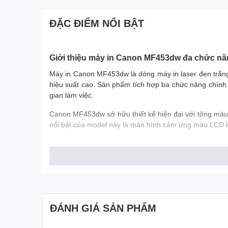
ĐẶC ĐIỂM NỔI BẬT
Giới thiệu máy in Canon MF453dw đa chức n
Máy in Canon MF453dw là dòng máy in laser đen trắng 
hiệu suất cao. Sản phẩm tích hợp ba chức năng chính g
gian làm việc.
Canon MF453dw sở hữu thiết kế hiện đại với tông màu 
nổi bật của model này là màn hình cảm ứng màu LCD kíc
Hiệu suất in ấn mạnh mẽ của Canon MF453dw
Canon MF453dw có tốc độ in đạt
38 trang/phút khổ 
nhiều trang như hợp đồng, báo cáo hoặc hồ sơ nội bộ 
ĐÁNH GIÁ SẢN PHẨM
Thời gian in bản đầu tiên (FCOT) khoảng
5.3 giây
, gi
lượng lớn hoặc khi nhiều người dùng gửi lệnh in cùng 