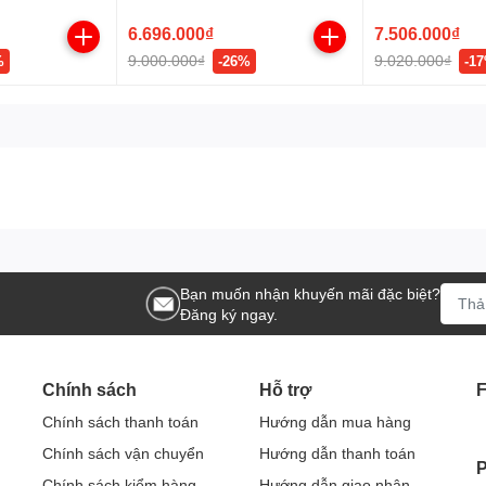
WIFI)
– Chính Hãng I
 in
6.696.000₫
7.506.000₫
9.000.000₫
9.020.000₫
%
-26%
-1
, IEEE 802.1X
 liệu và đảm bảo an toàn thông tin trong quá trình in ấn.
 ứng màu LCD 5 inch
, cho phép thao tác trực quan và dễ sử dụng. 
Bạn muốn nhận khuyến mãi đặc biệt?
Đăng ký ngay.
 làm quen và hạn chế lỗi thao tác, đặc biệt phù hợp với môi trường có n
3dw
Chính sách
Hỗ trợ
iệc văn phòng:
Chính sách thanh toán
Hướng dẫn mua hàng
Chính sách vận chuyển
Hướng dẫn thanh toán
, TIFF
P
Chính sách kiểm hàng
Hướng dẫn giao nhận