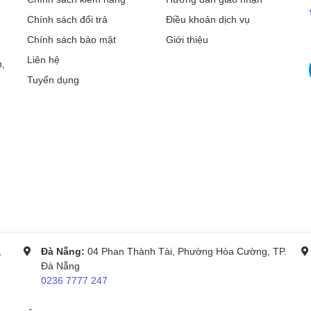
Chính sách đổi trả
Điều khoản dịch vụ
Chính sách bảo mật
Giới thiệu
h hoạt mà không cần phụ thuộc hoàn toàn vào máy tính, đồng thời nâng 
Liên hệ
,
Tuyển dụng
u chuẩn gồm:
o công việc in ấn diễn ra liên tục, đặc biệt trong môi trường làm việc 
,
Đà Nẵng:
04 Phan Thành Tài, Phường Hòa Cường, TP.
 các mức tiêu thụ cụ thể:
Đà Nẵng
0236 7777 247