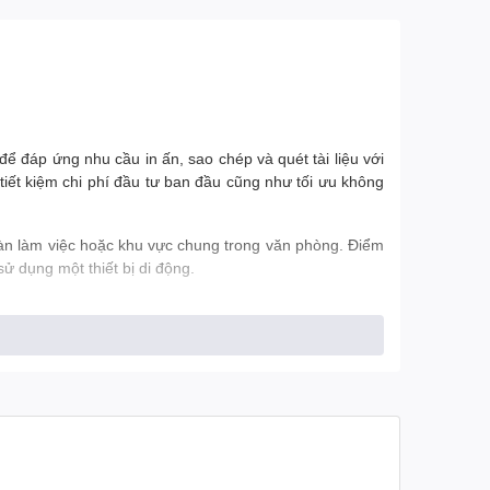
 đáp ứng nhu cầu in ấn, sao chép và quét tài liệu với
tiết kiệm chi phí đầu tư ban đầu cũng như tối ưu không
bàn làm việc hoặc khu vực chung trong văn phòng. Điểm
 dụng một thiết bị di động.
rong phân khúc. Điều này giúp xử lý nhanh các tài liệu
 bị
bộ nhớ 1GB
, đảm bảo xử lý mượt mà các file dung