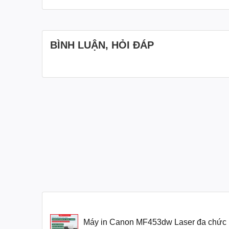
Tính năng in đảo mặt tự động Canon MF453d
Canon MF453dw được tích hợp sẵn tính năng
in 2 m
BÌNH LUẬN, HỎI ĐÁP
với doanh nghiệp vì giúp giảm chi phí giấy và tạo ra tà
Hệ thống đảo mặt hoạt động ổn định, giữ tốc độ in cao ng
Khả năng scan và copy 2 mặt với Canon MF4
Canon MF453dw được trang bị
khay nạp bản gốc tự
một lần chạy
, giúp tiết kiệm thời gian đáng kể so với
Người dùng có thể xử lý nhanh các tập tài liệu như 
trường văn phòng cần số hóa tài liệu thường xuyên.
Khả năng kết nối linh hoạt của Canon MF453
Canon MF453dw hỗ trợ đa dạng các chuẩn kết nối, đáp
Máy in Canon MF453dw Laser đa chức 