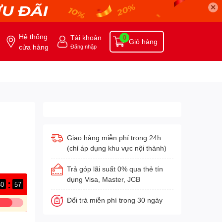
✕
Hệ thống
Tài khoản
0
Giỏ hàng
cửa hàng
Đăng nhập
Giao hàng miễn phí trong 24h
(chỉ áp dụng khu vực nội thành)
Trả góp lãi suất 0% qua thẻ tín
dụng Visa, Master, JCB
:
40
57
Đổi trả miễn phí trong 30 ngày