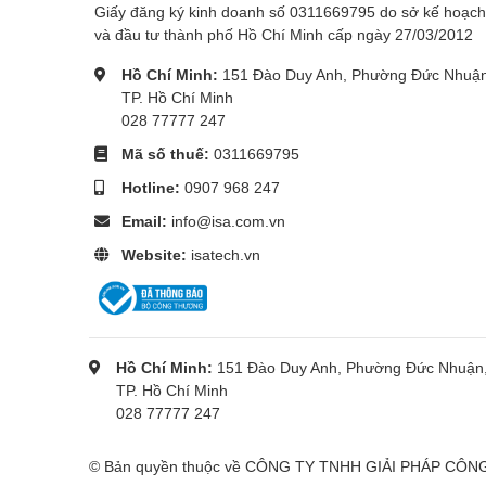
Giấy đăng ký kinh doanh số 0311669795 do sở kế hoạch
Cổng Cắm & Khe Cắm:
và đầu tư thành phố Hồ Chí Minh cấp ngày 27/03/2012
1. Security lock slot (based on Kensington Securi
Hồ Chí Minh:
151 Đào Duy Anh, Phường Đức Nhuận
2. Power connector
TP. Hồ Chí Minh
3. DP port
028 77777 247
4. VGA port
Mã số thuế:
0311669795
Dây Cáp Bao Gồm:
Hotline:
0907 968 247
Power cable
Email:
info@isa.com.vn
DP Cable
Website:
isatech.vn
Hồ Chí Minh:
151 Đào Duy Anh, Phường Đức Nhuận
TP. Hồ Chí Minh
028 77777 247
© Bản quyền thuộc về CÔNG TY TNHH GIẢI PHÁP CÔN