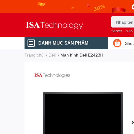
Server
NAS
DANH MỤC SẢN PHẨM
Shop
Trang chủ
/
Dell
/
Màn hình Dell E2423H