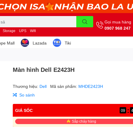
Gọi mua hàng
0907 968 247
Storage
UPS
Wifi
pe Mall
Lazada
Tiki
Màn hình Dell E2423H
Thương hiệu:
Dell
Mã sản phẩm:
MHDE2423H
So sánh
:
GIÁ SỐC
09
Sắp cháy hàng