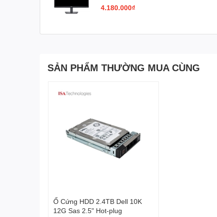
4.180.000₫
Maximise your desktop (Tối đa hóa máy tính để bàn của
cáp đồng thời bổ sung cho bất kỳ không gian làm việc 
Clean, simple design (Thiết kế đơn giản, gọn gang): Vi
Adapts to your needs (Thích ứng với nhu cầu của bạn): 
SẢN PHẨM THƯỜNG MUA CÙNG
Productive at every level (Năng suất ở mọi cấp độ): 
sẵn và khả năng cá nhân hóa tối đa năm cửa sổ, giúp b
Seamless transitions (Chuyển đổi liền mạch): Tính năn
bạn đã rút phích cắm.
The key to convenience (Chìa khóa của sự tiện lợi): Cá
có thể làm việc nhanh hơn.
Ổ Cứng HDD 2.4TB Dell 10K
12G Sas 2.5" Hot-plug
More ways to manage (Nhiều cách quản lý hơn): Báo 