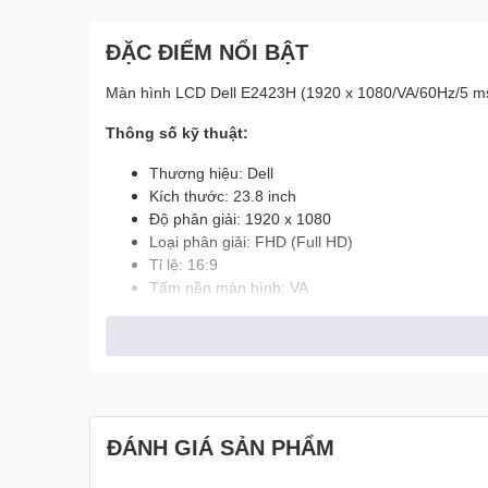
ĐẶC ĐIỂM NỔI BẬT
Màn hình LCD Dell E2423H (1920 x 1080/VA/60Hz/5 m
Thông số kỹ thuật:
Thương hiệu: Dell
Kích thước: 23.8 inch
Độ phân giải: 1920 x 1080
Loại phân giải: FHD (Full HD)
Tỉ lệ: 16:9
Tấm nền màn hình: VA
Độ sáng: 250 cd/m²
Màu sắc hiển thị: 16.7 million colors
Độ tương phản: 3000:1 / 3000:1 (dynamic)
Tần số quét: 60 Hz
Góc nhìn: 178/178
Điện năng tiêu thụ: 16 W
ĐÁNH GIÁ SẢN PHẨM
Kích thước: 420.35 x 552.64 x 171.0mm
Khối lượng: 5.29 kg