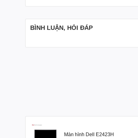
BÌNH LUẬN, HỎI ĐÁP
Những Yếu Tố Cần Thiết B
Wide viewing angle (Góc xem rộng): Xem tác phẩm của 
Crisp images (Hình ảnh sắc nét): Có được tỷ lệ tươn
Easy on the eyes (Dễ nhìn): Dell E2423H không chỉ 
còn được thiết kế để tối ưu hóa sự thoải mái cho mắt n
Thi
Màn hình Dell E2423H
Convenient connectivity (Kết nối thuận tiện): Kết nối v