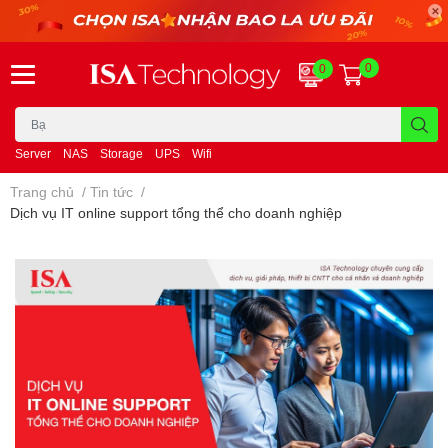
0
0
Server
NAS
Storage
UPS
Wifi
Trang chủ
/
Tin tức
/
Dịch vụ IT online support tổng thể cho doanh nghiệp