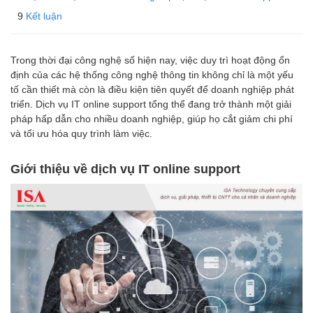
Kết luận
Trong thời đại công nghệ số hiện nay, việc duy trì hoạt động ổn
định của các hệ thống công nghệ thông tin không chỉ là một yếu
tố cần thiết mà còn là điều kiện tiên quyết để doanh nghiệp phát
triển. Dịch vụ IT online support tổng thể đang trở thành một giải
pháp hấp dẫn cho nhiều doanh nghiệp, giúp họ cắt giảm chi phí
và tối ưu hóa quy trình làm việc.
Giới thiệu về dịch vụ IT online support