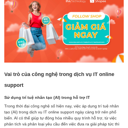
Vai trò của công nghệ trong dịch vụ IT online
support
Sử dụng trí tuệ nhân tạo (AI) trong hỗ trợ IT
Trong thời đại công nghệ số hiện nay, việc áp dụng trí tuệ nhân
tạo (AI) trong dịch vụ IT online support ngày càng trở nên phổ
biến. AI có thể giúp tự động hóa nhiều quy trình hỗ trợ, từ việc
phân tích và phân loại yêu cầu đến việc đưa ra giải pháp tức thì