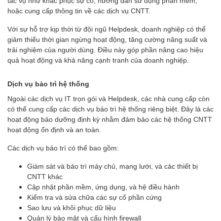
tác vụ như khắc phục sự cố, hướng dẫn sử dụng phần mềm,
hoặc cung cấp thông tin về các dịch vụ CNTT.
Với sự hỗ trợ kịp thời từ đội ngũ Helpdesk, doanh nghiệp có thể
giảm thiểu thời gian ngừng hoạt động, tăng cường năng suất và
trải nghiệm của người dùng. Điều này góp phần nâng cao hiệu
quả hoạt động và khả năng cạnh tranh của doanh nghiệp.
Dịch vụ bảo trì hệ thống
Ngoài các dịch vụ IT trọn gói và Helpdesk, các nhà cung cấp còn
có thể cung cấp các dịch vụ bảo trì hệ thống riêng biệt. Đây là các
hoạt động bảo dưỡng định kỳ nhằm đảm bảo các hệ thống CNTT
hoạt động ổn định và an toàn.
Các dịch vụ bảo trì có thể bao gồm:
Giám sát và bảo trì máy chủ, mạng lưới, và các thiết bị
CNTT khác
Cập nhật phần mềm, ứng dụng, và hệ điều hành
Kiểm tra và sửa chữa các sự cố phần cứng
Sao lưu và khôi phục dữ liệu
Quản lý bảo mật và cấu hình firewall