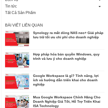
Tin tức
Tất Cả Sản Phẩm
BÀI VIẾT LIÊN QUAN
Synology ra mắt dòng NAS neo+ Giải pháp
lưu trữ tối ưu chi phí cho doanh nghiệp
Hợp pháp hóa bản quyền Windows, quy
trình và lưu ý cho doanh nghiệp
Google Workspace là gì? Tính năng, lợi
ích và hướng dẫn triển khai cho doanh
nghiệp
Mua Google Workspace Chính Hãng Cho
Doanh Nghiệp Giá Tốt, Hỗ Trợ Triển Khai
ISA Technology