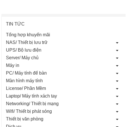
TIN TỨC
Tổng hợp khuyến mãi
NAS/ Thiết bị lưu trữ
UPS/ Bộ lưu điện
Server/ Máy chủ
Máy in
PC/ Máy tính để bàn
Màn hình máy tính
License/ Phần Mềm
Laptop/ Máy tính xách tay
Networking/ Thiết bị mạng
Wifi/ Thiết bị phát sóng
Thiết bị văn phòng
Dịch vụ