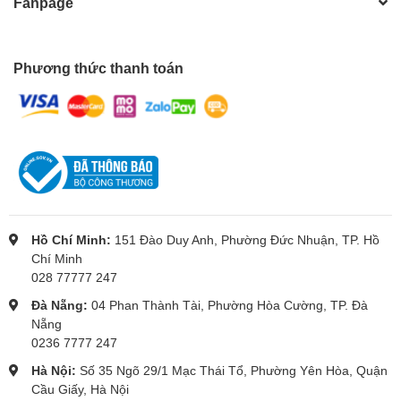
Fanpage
Phương thức thanh toán
Hồ Chí Minh:
151 Đào Duy Anh, Phường Đức Nhuận, TP. Hồ
Chí Minh
028 77777 247
Đà Nẵng:
04 Phan Thành Tài, Phường Hòa Cường, TP. Đà
Nẵng
0236 7777 247
Hà Nội:
Số 35 Ngõ 29/1 Mạc Thái Tổ, Phường Yên Hòa, Quận
Cầu Giấy, Hà Nội