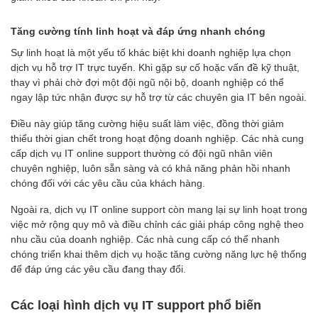
Tăng cường tính linh hoạt và đáp ứng nhanh chóng
Sự linh hoạt là một yếu tố khác biệt khi doanh nghiệp lựa chọn
dịch vụ hỗ trợ IT trực tuyến. Khi gặp sự cố hoặc vấn đề kỹ thuật,
thay vì phải chờ đợi một đội ngũ nội bộ, doanh nghiệp có thể
ngay lập tức nhận được sự hỗ trợ từ các chuyên gia IT bên ngoài.
Điều này giúp tăng cường hiệu suất làm việc, đồng thời giảm
thiểu thời gian chết trong hoạt động doanh nghiệp. Các nhà cung
cấp dịch vụ IT online support thường có đội ngũ nhân viên
chuyên nghiệp, luôn sẵn sàng và có khả năng phản hồi nhanh
chóng đối với các yêu cầu của khách hàng.
Ngoài ra, dịch vụ IT online support còn mang lại sự linh hoạt trong
việc mở rộng quy mô và điều chỉnh các giải pháp công nghệ theo
nhu cầu của doanh nghiệp. Các nhà cung cấp có thể nhanh
chóng triển khai thêm dịch vụ hoặc tăng cường năng lực hệ thống
để đáp ứng các yêu cầu đang thay đổi.
Các loại hình dịch vụ IT support phổ biến