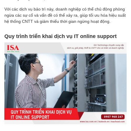
Với các dịch vụ bảo trì này, doanh nghiệp có thể chủ động phòng
ngừa các sự cố và vấn đề có thể xảy ra, giúp tối ưu hóa hiệu suất
hệ thống CNTT và giảm thiểu thời gian ngừng hoạt động.
Quy trình triển khai dịch vụ IT online support