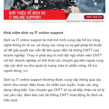
Khái niệm dịch vụ IT online support
Dịch vụ IT online support là một mô hình cung cấp hỗ trợ công
nghệ thông tin từ xa, sử dụng các công cụ và giải pháp kỹ thuật
số để giải quyết các vấn đề liên quan đến hệ thống CNTT của
doanh nghiệp. Thay vì phải duy trì một đội ngũ nhân viên CNTT
nội bộ, doanh nghiệp có thể thuê các chuyên gia bên ngoài cung
cấp các dịch vụ như quản lý mạng, bảo trì phần cứng, hỗ trợ
người dùng, v.v.
Dịch vụ IT online support thường được cung cấp thông qua các
kênh như email, điện thoại, tin nhắn trực tuyến, hoặc các ứng
dụng riêng biệt. Các chuyên gia CNTT từ xa sẽ tiếp nhận và xử lý
các yêu cầu, đảm bảo các hệ thống CNTT hoạt động ổn định và
hiệu quả.