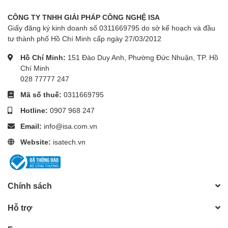
CÔNG TY TNHH GIẢI PHÁP CÔNG NGHỆ ISA
Giấy đăng ký kinh doanh số 0311669795 do sở kế hoạch và đầu
tư thành phố Hồ Chí Minh cấp ngày 27/03/2012
Hồ Chí Minh:
151 Đào Duy Anh, Phường Đức Nhuận, TP. Hồ
Chí Minh
028 77777 247
Mã số thuế:
0311669795
Hotline:
0907 968 247
Email:
info@isa.com.vn
Website:
isatech.vn
Chính sách
Hỗ trợ