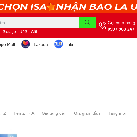
Gọi mua hàng
0907 968 247
Storage
UPS
Wifi
pe Mall
Lazada
Tiki
→ Z
Tên Z → A
Giá tăng dần
Giá giảm dần
Hàng mới