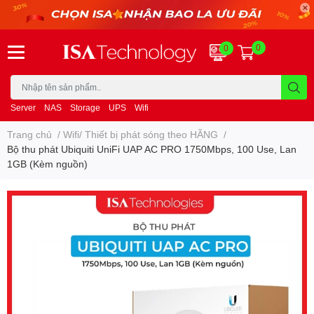
0
0
Server
NAS
Storage
UPS
Wifi
Trang chủ
/
Wifi/ Thiết bị phát sóng theo HÃNG
/
Bộ thu phát Ubiquiti UniFi UAP AC PRO 1750Mbps, 100 Use, Lan
1GB (Kèm nguồn)