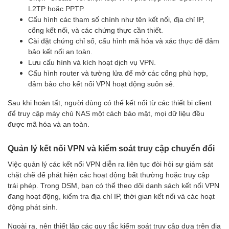
L2TP hoặc PPTP.
Cấu hình các tham số chính như tên kết nối, địa chỉ IP,
cổng kết nối, và các chứng thực cần thiết.
Cài đặt chứng chỉ số, cấu hình mã hóa và xác thực để đảm
bảo kết nối an toàn.
Lưu cấu hình và kích hoạt dịch vụ VPN.
Cấu hình router và tường lửa để mở các cổng phù hợp,
đảm bảo cho kết nối VPN hoạt động suôn sẻ.
Sau khi hoàn tất, người dùng có thể kết nối từ các thiết bị client
để truy cập máy chủ NAS một cách bảo mật, mọi dữ liệu đều
được mã hóa và an toàn.
Quản lý kết nối VPN và kiểm soát truy cập chuyển đổi
Việc quản lý các kết nối VPN diễn ra liên tục đòi hỏi sự giám sát
chặt chẽ để phát hiện các hoạt động bất thường hoặc truy cập
trái phép. Trong DSM, bạn có thể theo dõi danh sách kết nối VPN
đang hoạt động, kiểm tra địa chỉ IP, thời gian kết nối và các hoạt
động phát sinh.
Ngoài ra, nên thiết lập các quy tắc kiểm soát truy cập dựa trên địa