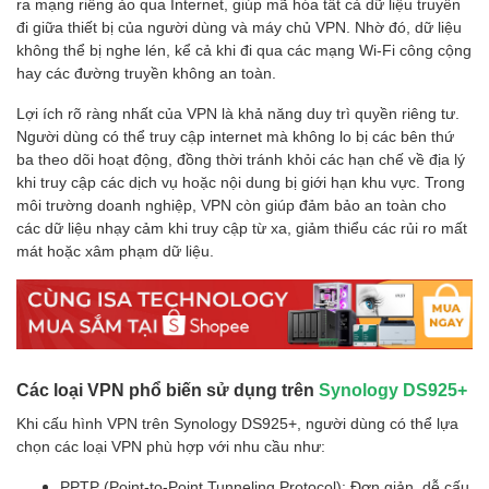
ra mạng riêng ảo qua Internet, giúp mã hóa tất cả dữ liệu truyền
đi giữa thiết bị của người dùng và máy chủ VPN. Nhờ đó, dữ liệu
không thể bị nghe lén, kể cả khi đi qua các mạng Wi-Fi công cộng
hay các đường truyền không an toàn.
Lợi ích rõ ràng nhất của VPN là khả năng duy trì quyền riêng tư.
Người dùng có thể truy cập internet mà không lo bị các bên thứ
ba theo dõi hoạt động, đồng thời tránh khỏi các hạn chế về địa lý
khi truy cập các dịch vụ hoặc nội dung bị giới hạn khu vực. Trong
môi trường doanh nghiệp, VPN còn giúp đảm bảo an toàn cho
các dữ liệu nhạy cảm khi truy cập từ xa, giảm thiểu các rủi ro mất
mát hoặc xâm phạm dữ liệu.
Các loại VPN phổ biến sử dụng trên
Synology DS925+
Khi cấu hình VPN trên Synology DS925+, người dùng có thể lựa
chọn các loại VPN phù hợp với nhu cầu như:
PPTP (Point-to-Point Tunneling Protocol): Đơn giản, dễ cấu