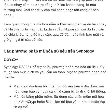
tập tin nhạy cảm như hợp đồng, dữ liệu khách hàng, bí mật
thương mại, khỏi các truy cập trái phép hoặc tấn công từ bên
ngoài.
Tầm quan trọng của mã hóa nằm ở khả năng bảo vệ dữ liệu ngay
cả khi thiết bị bị mất hoặc bị đánh cắp. Người sở hữu dữ liệu cần
có chìa khóa riêng để truy cập, qua đó đảm bảo tính bảo mật và
giữ gìn giá trị của dữ liệu.
Các phương pháp mã hóa dữ liệu trên Synology
DS925+
Synology DS925+ hỗ trợ nhiều phương pháp mã hóa dữ liệu, tùy
thuộc vào mục đích và yêu cầu an toàn. Một số phương pháp phổ
biến là:
Mã hóa ổ đĩa toàn bộ: Toàn bộ dữ liệu trên ổ đĩa được mã
hóa, giúp bảo vệ ngay cả khi ổ cứng bị lấy đi khỏi hệ thống.
Mã hóa bằng phần mềm: Sử dụng các phần mềm mã hóa
như VeraCrypt hoặc BitLocker để bảo vệ thư mục hoặc tập
tin cụ thể.