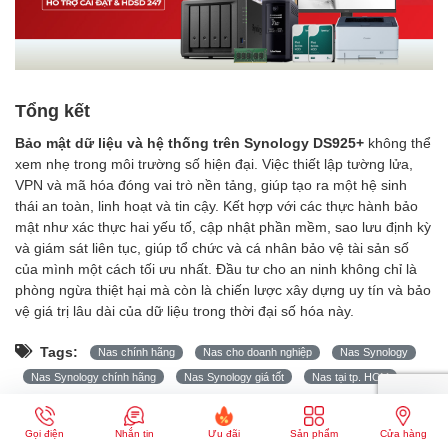
Tổng kết
Bảo mật dữ liệu và hệ thống trên Synology DS925+
không thể
xem nhẹ trong môi trường số hiện đại. Việc thiết lập tường lửa,
VPN và mã hóa đóng vai trò nền tảng, giúp tạo ra một hệ sinh
thái an toàn, linh hoạt và tin cậy. Kết hợp với các thực hành bảo
mật như xác thực hai yếu tố, cập nhật phần mềm, sao lưu định kỳ
và giám sát liên tục, giúp tổ chức và cá nhân bảo vệ tài sản số
của mình một cách tối ưu nhất. Đầu tư cho an ninh không chỉ là
phòng ngừa thiệt hại mà còn là chiến lược xây dựng uy tín và bảo
vệ giá trị lâu dài của dữ liệu trong thời đại số hóa này.
Tags:
Nas chính hãng
Nas cho doanh nghiệp
Nas Synology
Nas Synology chính hãng
Nas Synology giá tốt
Nas tại tp. HCM
Nas tại Đà Nẵng
Phân phối nas synology
Synology
Thiết bị lưu trữ
Thiết bị lưu trữ Nas
Gọi điện
Nhắn tin
Ưu đãi
Sản phẩm
Cửa hàng