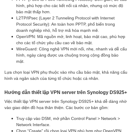
hình, phù hợp cho các kết nối cá nhân, nhưng có mức độ
bảo mật thấp hơn.
L2TP/IPsec (Layer 2 Tunneling Protocol with Internet
Protocol Security): An toàn hơn PPTP, phổ biến trong
doanh nghiệp nhỏ, hỗ trợ mã hóa mạnh mẽ.
OpenVPN: Mã nguồn mở, linh hoạt, bảo mật cao, phù hợp
cho các tổ chức yêu cầu cao về bảo mật.
WireGuard: Công nghệ VPN mới nổi, nhẹ, nhanh và dễ cấu
hình, ngày càng được ưa chuộng trong cộng đồng bảo
mật.
Lựa chọn loại VPN phụ thuộc vào nhu cầu bảo mật, khả năng cấu
hình và ngân sách của từng tổ chức hoặc cá nhân.
Hướng dẫn thiết lập VPN server trên Synology DS925+
Việc thiết lập VPN server trên Synology DS925+ khá dễ dàng nhờ
vào giao diện đồ họa thân thiện. Các bước cơ bản gồm:
Truy cập vào DSM, mở phần Control Panel > Network >
Network Interface.
Chọn “Create” rồi chọn loại VPN phù hợp như OpenVPN,