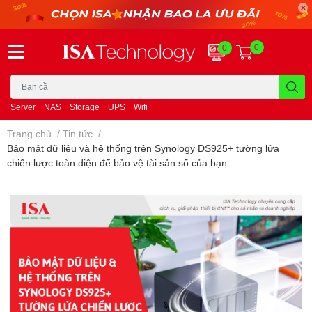
0
0
Server
NAS
Storage
UPS
Wifi
Trang chủ
/
Tin tức
/
Bảo mật dữ liệu và hệ thống trên Synology DS925+ tường lửa
chiến lược toàn diện để bảo vệ tài sản số của bạn