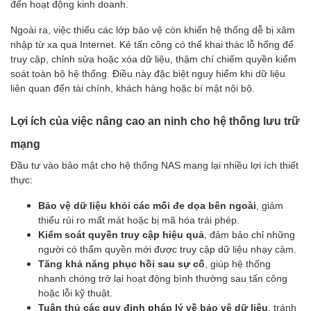
đến hoạt động kinh doanh.
Ngoài ra, việc thiếu các lớp bảo vệ còn khiến hệ thống dễ bị xâm
nhập từ xa qua Internet. Kẻ tấn công có thể khai thác lỗ hổng để
truy cập, chỉnh sửa hoặc xóa dữ liệu, thậm chí chiếm quyền kiểm
soát toàn bộ hệ thống. Điều này đặc biệt nguy hiểm khi dữ liệu
liên quan đến tài chính, khách hàng hoặc bí mật nội bộ.
Lợi ích của việc nâng cao an ninh cho hệ thống lưu trữ
mạng
Đầu tư vào bảo mật cho hệ thống NAS mang lại nhiều lợi ích thiết
thực:
Bảo vệ dữ liệu khỏi các mối đe dọa bên ngoài
, giảm
thiểu rủi ro mất mát hoặc bị mã hóa trái phép.
Kiểm soát quyền truy cập hiệu quả
, đảm bảo chỉ những
người có thẩm quyền mới được truy cập dữ liệu nhạy cảm.
Tăng khả năng phục hồi sau sự cố
, giúp hệ thống
nhanh chóng trở lại hoạt động bình thường sau tấn công
hoặc lỗi kỹ thuật.
Tuân thủ các quy định pháp lý về bảo vệ dữ liệu
, tránh