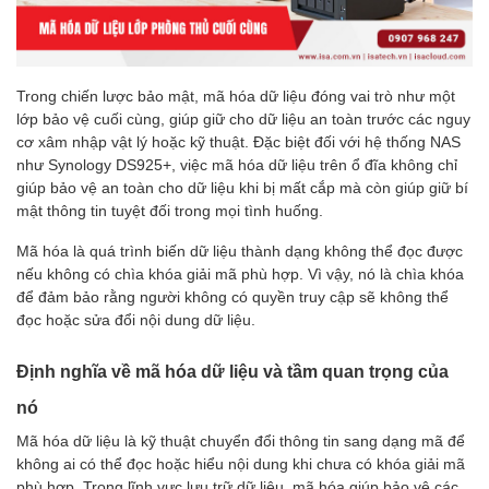
Trong chiến lược bảo mật, mã hóa dữ liệu đóng vai trò như một
lớp bảo vệ cuối cùng, giúp giữ cho dữ liệu an toàn trước các nguy
cơ xâm nhập vật lý hoặc kỹ thuật. Đặc biệt đối với hệ thống NAS
như Synology DS925+, việc mã hóa dữ liệu trên ổ đĩa không chỉ
giúp bảo vệ an toàn cho dữ liệu khi bị mất cắp mà còn giúp giữ bí
mật thông tin tuyệt đối trong mọi tình huống.
Mã hóa là quá trình biến dữ liệu thành dạng không thể đọc được
nếu không có chìa khóa giải mã phù hợp. Vì vậy, nó là chìa khóa
để đảm bảo rằng người không có quyền truy cập sẽ không thể
đọc hoặc sửa đổi nội dung dữ liệu.
Định nghĩa về mã hóa dữ liệu và tầm quan trọng của
nó
Mã hóa dữ liệu là kỹ thuật chuyển đổi thông tin sang dạng mã để
không ai có thể đọc hoặc hiểu nội dung khi chưa có khóa giải mã
phù hợp. Trong lĩnh vực lưu trữ dữ liệu, mã hóa giúp bảo vệ các