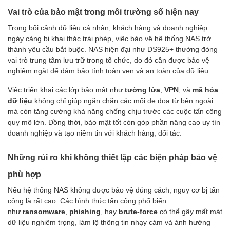
Vai trò của bảo mật trong môi trường số hiện nay
Trong bối cảnh dữ liệu cá nhân, khách hàng và doanh nghiệp
ngày càng bị khai thác trái phép, việc bảo vệ hệ thống NAS trở
thành yêu cầu bắt buộc. NAS hiện đại như DS925+ thường đóng
vai trò trung tâm lưu trữ trong tổ chức, do đó cần được bảo vệ
nghiêm ngặt để đảm bảo tính toàn vẹn và an toàn của dữ liệu.
Việc triển khai các lớp bảo mật như
tường lửa
,
VPN
, và
mã hóa
dữ liệu
không chỉ giúp ngăn chặn các mối đe dọa từ bên ngoài
mà còn tăng cường khả năng chống chịu trước các cuộc tấn công
quy mô lớn. Đồng thời, bảo mật tốt còn góp phần nâng cao uy tín
doanh nghiệp và tạo niềm tin với khách hàng, đối tác.
Những rủi ro khi không thiết lập các biện pháp bảo vệ
phù hợp
Nếu hệ thống NAS không được bảo vệ đúng cách, nguy cơ bị tấn
công là rất cao. Các hình thức tấn công phổ biến
như
ransomware
,
phishing
, hay
brute-force
có thể gây mất mát
dữ liệu nghiêm trọng, làm lộ thông tin nhạy cảm và ảnh hưởng