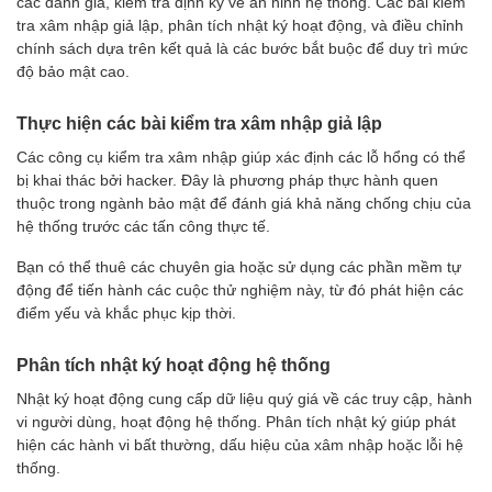
các đánh giá, kiểm tra định kỳ về an ninh hệ thống. Các bài kiểm
tra xâm nhập giả lập, phân tích nhật ký hoạt động, và điều chỉnh
chính sách dựa trên kết quả là các bước bắt buộc để duy trì mức
độ bảo mật cao.
Thực hiện các bài kiểm tra xâm nhập giả lập
Các công cụ kiểm tra xâm nhập giúp xác định các lỗ hổng có thể
bị khai thác bởi hacker. Đây là phương pháp thực hành quen
thuộc trong ngành bảo mật để đánh giá khả năng chống chịu của
hệ thống trước các tấn công thực tế.
Bạn có thể thuê các chuyên gia hoặc sử dụng các phần mềm tự
động để tiến hành các cuộc thử nghiệm này, từ đó phát hiện các
điểm yếu và khắc phục kịp thời.
Phân tích nhật ký hoạt động hệ thống
Nhật ký hoạt động cung cấp dữ liệu quý giá về các truy cập, hành
vi người dùng, hoạt động hệ thống. Phân tích nhật ký giúp phát
hiện các hành vi bất thường, dấu hiệu của xâm nhập hoặc lỗi hệ
thống.