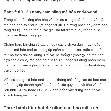
truy cập trái phép từ các đối tượng không có quyền.
Bảo vệ dữ liệu nhạy cảm bằng mã hóa end-to-end
Trong các hệ thống cần bảo vệ dữ liệu trong quá trình truyền tải,
mã hóa end-to-end là lựa chọn tối ưu. Phương pháp này đảm bảo
rằng dữ liệu chỉ có thể được giải mã tại điểm cuối, không bị lộ
hoặc can thiệp trung gian.
Chẳng hạn, khi chia sẻ tập tin qua các dịch vụ đám mây hoặc
email, mã hóa end-to-end giúp ngăn chặn hacker hoặc các bên
thứ ba theo dõi nội dung. Đối với hệ thống Synology, có thể tích
hợp các dịch vụ mã hóa như SSL/TLS, hoặc sử dụng phần mềm
mã hóa chuyên nghiệp để đảm bảo an toàn trong mọi hoạt động
truyền dữ liệu.
Việc sử dụng mã hóa end-to-end không chỉ nâng cao độ bảo mật
mà còn giúp doanh nghiệp tuân thủ các quy định về bảo vệ dữ
liệu như GDPR hoặc PCI DSS, góp phần xây dựng lòng tin với
khách hàng và đối tác.
Thực hành tốt nhất để nâng cao bảo mật trên