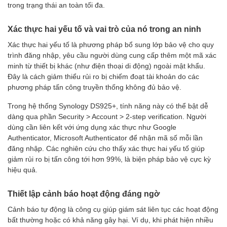
trong trạng thái an toàn tối đa.
Xác thực hai yếu tố và vai trò của nó trong an ninh
Xác thực hai yếu tố là phương pháp bổ sung lớp bảo vệ cho quy
trình đăng nhập, yêu cầu người dùng cung cấp thêm một mã xác
minh từ thiết bị khác (như điện thoại di động) ngoài mật khẩu.
Đây là cách giảm thiểu rủi ro bị chiếm đoạt tài khoản do các
phương pháp tấn công truyền thống không đủ bảo vệ.
Trong hệ thống Synology DS925+, tính năng này có thể bật dễ
dàng qua phần Security > Account > 2-step verification. Người
dùng cần liên kết với ứng dụng xác thực như Google
Authenticator, Microsoft Authenticator để nhận mã số mỗi lần
đăng nhập. Các nghiên cứu cho thấy xác thực hai yếu tố giúp
giảm rủi ro bị tấn công tới hơn 99%, là biện pháp bảo vệ cực kỳ
hiệu quả.
Thiết lập cảnh báo hoạt động đáng ngờ
Cảnh báo tự động là công cụ giúp giám sát liên tục các hoạt động
bất thường hoặc có khả năng gây hại. Ví dụ, khi phát hiện nhiều