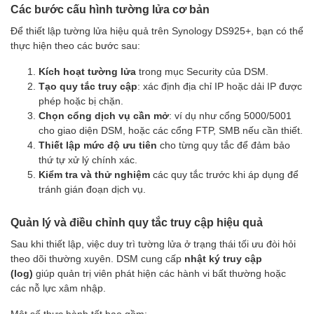
Các bước cấu hình tường lửa cơ bản
Để thiết lập tường lửa hiệu quả trên Synology DS925+, bạn có thể
thực hiện theo các bước sau:
Kích hoạt tường lửa
trong mục Security của DSM.
Tạo quy tắc truy cập
: xác định địa chỉ IP hoặc dải IP được
phép hoặc bị chặn.
Chọn cổng dịch vụ cần mở
: ví dụ như cổng 5000/5001
cho giao diện DSM, hoặc các cổng FTP, SMB nếu cần thiết.
Thiết lập mức độ ưu tiên
cho từng quy tắc để đảm bảo
thứ tự xử lý chính xác.
Kiểm tra và thử nghiệm
các quy tắc trước khi áp dụng để
tránh gián đoạn dịch vụ.
Quản lý và điều chỉnh quy tắc truy cập hiệu quả
Sau khi thiết lập, việc duy trì tường lửa ở trạng thái tối ưu đòi hỏi
theo dõi thường xuyên. DSM cung cấp
nhật ký truy cập
(log)
giúp quản trị viên phát hiện các hành vi bất thường hoặc
các nỗ lực xâm nhập.
Một số thực hành tốt bao gồm: