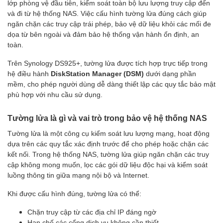
lớp phòng vệ đầu tiên, kiểm soát toàn bộ lưu lượng truy cập đến
và đi từ hệ thống NAS. Việc cấu hình tường lửa đúng cách giúp
ngăn chặn các truy cập trái phép, bảo vệ dữ liệu khỏi các mối đe
dọa từ bên ngoài và đảm bảo hệ thống vận hành ổn định, an
toàn.
Trên Synology DS925+, tường lửa được tích hợp trực tiếp trong
hệ điều hành
DiskStation Manager (DSM)
dưới dạng phần
mềm, cho phép người dùng dễ dàng thiết lập các quy tắc bảo mật
phù hợp với nhu cầu sử dụng.
Tường lửa là gì và vai trò trong bảo vệ hệ thống NAS
Tường lửa là một công cụ kiểm soát lưu lượng mạng, hoạt động
dựa trên các quy tắc xác định trước để cho phép hoặc chặn các
kết nối. Trong hệ thống NAS, tường lửa giúp ngăn chặn các truy
cập không mong muốn, lọc các gói dữ liệu độc hại và kiểm soát
luồng thông tin giữa mạng nội bộ và Internet.
Khi được cấu hình đúng, tường lửa có thể:
Chặn truy cập từ các địa chỉ IP đáng ngờ
Hạn chế các cổng dịch vụ không cần thiết