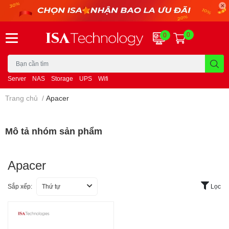
0
0
Server
NAS
Storage
UPS
Wifi
Trang chủ
/
Apacer
Mô tả nhóm sản phẩm
Apacer
Sắp xếp:
Thứ tự
Lọc